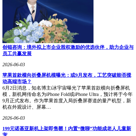
创锟咨询：境外拟上市企业股权激励的优选伙伴，助力企业与
员工共赢发展
2026-06-03
苹果首款横向折叠屏机模曝光：或9月发布，工艺突破能否搅
动高端市场？
6月2日消息，知名博主i冰宇宙曝光了苹果首款横向折叠屏机
模，新机网传命名为iPhone Fold或iPhone Ultra，预计将于今年
9月正式发布。作为苹果首度入局折叠屏赛道的量产机型，新
机在外观设计、屏幕…
2026-06-03
199元诺基亚新机上架即售罄！内置“微聊”功能成老人儿童新
宠