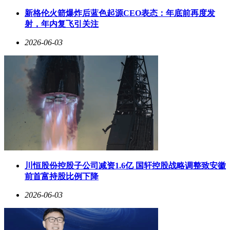
领域的巨大潜力。
新格伦火箭爆炸后蓝色起源CEO表态：年底前再度发
最后，AI应用的普及将带动全栈安全需求的增长。这包括AI
射，年内复飞引关注
自身的安全、场景安全、应用安全、大模型安全以及具身智能
安全等多个方面，这些领域将成为网络安全行业新的黄金增长
2026-06-03
点。
齐向东总结道，网络安全是AI时代不可或缺的基础性产业。
随着数字化和智能化进程的加速推进，网络安全产业的规模将
持续扩大，为行业带来千亿级的增量空间。这一趋势不仅为网
络安全厂商提供了广阔的发展机遇，也对整个社会的数字化进
程具有重要的保障作用。
川恒股份控股子公司减资1.6亿 国轩控股战略调整致安徽
前首富持股比例下降
2026-06-03