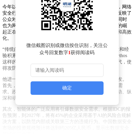
今年以来，随着大模型在漏洞挖掘方面的能力逐渐显现，网络
安全行业经历了显著波动。齐向东表示，这些变化不仅反映了
公众对AI技术的复杂情感——期待、困惑与焦虑并存，同时
也为网络安全领域提出了新的挑战和机遇。他强调，AI的崛
起正在重塑网络攻防的格局，使得攻击手段更加工业化和高效
化。
微信截图识别或微信按住识别，关注公
“传统的网络安全对抗主要依赖于人与人之间的技术较量和经
众号回复数字
1
获得阅读码
验积累。然而，AI大模型和智能体的出现，特别是像Mythos
这样的先进技术，将网络攻击推向了一个新的工业化时代，使
得攻防双方的力量对比进一步失衡。”齐向东分析道。
他进一步指出，在AI时代，三类安全需求将迎来集中爆发。
首先，AI漏洞和AI攻击将催生对实战化安全防御的迫切需
确定
求。政企机构需要加大在安全领域的投入，转向更加主动、纵
深和动态的防御策略，以提升应对实际攻击的能力。
其次，智能体的广泛应用将引爆数据安全需求。根据IDC的报
告预测，到2027年，将有45%的企业采用基于AI的风险合规解
决方案，以防范内部或关联第三方的违规行为。中国数据安全
市场的投资规模预计将达到约205亿人民币，显示出数据安全