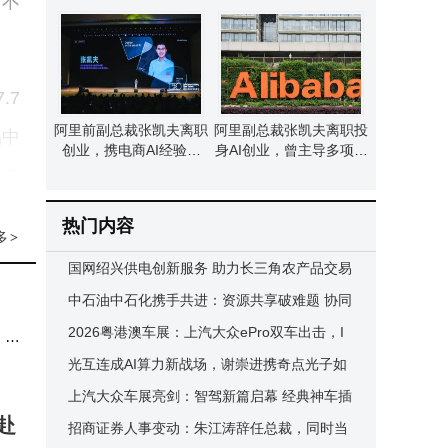
。不
界模型 曾掌舵淘宝行业
标准深度解析
.7
阿里前副总裁张凯夫离职
阿里副总裁张凯夫离职投
品中
创业，携电商AI经验掘
身AI创业，曾主导多项创
金“市场模拟器”赛道
新，现广纳贤才共赴新程
，实
热门内容
多
>
国网绍兴供电创新服务 助力长三角农产品交易
OS
中心“加速”启航
中石油中石化携手共进：资源共享破难题 协同
痕、
创新促能源开发新典范
2026粤港澳车展：上汽大众ePro双车出击，I
，很
为紧
D. ERA 5S智驾领航合资新征程
光互连成AI算力新战场，谢崇进携奇点光子如
何抢占窗口期？
上汽大众车展亮剑：智驾新篇启幕 经典神车插
赴
混焕新登场
招商证券人事变动：朱江涛辞任总裁，同时当