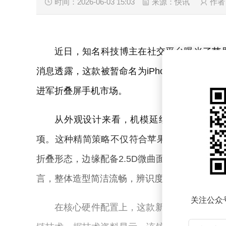
时间：2026-06-03 15:03
来源：快讯
作者
近日，知名科技博主在社交平台曝光了苹
消息透露，这款被暂命名为iPhone Fold或iP
进军折叠屏手机市场。
从外观设计来看，机模延续了苹果一贯的
项。这种精简策略不仅符合苹果高端产品的定
折叠形态，边缘配备2.5D微曲面玻璃，在提升握持
言，整体造型简洁流畅，辨识度极高。
关注公众
在核心硬件配置上，这款新机搭载了三星定制