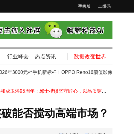
手机版
二维码
行业峰会
热点资讯
数据改变世界
2026年6月高颜值手机大盘点！这几款设计惊艳，性能与颜值并存
199元诺基亚新机上架即售罄！内置“微聊”功能成老人儿童新宠
26年3000元档手机新标杆！OPPO Reno16颜值影像双在线成首
阿里副总裁张凯夫离职投身AI创业，曾主导多项创新，现广纳贤才共赴新程
2026年5月4000档手机怎么选？中端旗舰全场景体验机型大测评
HCG和成卫浴95周年：邱士楷谈坚守匠心，以品质穿越周期引领行业新发展
金龙汽车微涨0.59% 成交额1.53亿 燃料电池等概念加持主力持仓分散
奥迪全新Q7官图提前曝光：外观内饰焕然一新，动力平台全面升级
突破能否搅动高端市场？
安卓iPhone文件互传壁垒打破！多品牌旗舰机型已支持Quick Share功能
华为Mate XT2三折叠屏大革新：G型设计护屏升级，性能芯片再进阶
一加Turbo 6X系列新机6月来袭：高刷屏配8K大电池，性能续航双升级