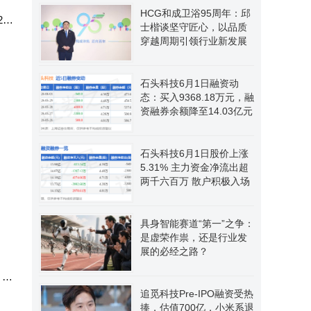
HCG和成卫浴95周年：邱
84
士楷谈坚守匠心，以品质
穿越周期引领行业新发展
石头科技6月1日融资动
态：买入9368.18万元，融
资融券余额降至14.03亿元
石头科技6月1日股价上涨
5.31% 主力资金净流出超
两千六百万 散户积极入场
具身智能赛道“第一”之争：
是虚荣作祟，还是行业发
展的必经之路？
，自
追觅科技Pre-IPO融资受热
捧，估值700亿，小米系退