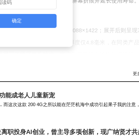
钛合金的2.5倍，可显著减少屏幕折痕并延长使用寿命
为制约初期产能的关键因素。
确定
.49英寸外屏，分辨率达2088×1422；展开后则呈现7
。特别值得注意的是，整机展开厚度仅4.8毫米，在同类产
用屏下前置摄像头技术，彻底取消了标志性的刘海设计
更
域已布局多年，但苹果凭借强大的品牌号召力和成熟的i
”功能成老人儿童新宠
响。这款新机没有盲目追求参数堆砌，而是着重解决折
... 而这次这款 200 4G之所以能在茫茫机海中成功引起果子我的注意
过受制于铰链工艺的量产难度，初期市场供应可能较
可能是看卖得太好了…
。
离职投身AI创业，曾主导多项创新，现广纳贤才共