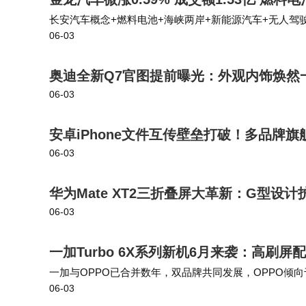
长安汽车概念+燃料电池+海峡两岸+新能源汽车+无人驾驶区间今日
06-03
3.08万-8337.05万-2.77亿金龙汽车所属申万行业为：汽
奥迪全新Q7官图提前曝光：外观内饰焕然
06-03
安卓iPhone文件互传壁垒打破！多品牌旗舰机
06-03
华为Mate XT2三折叠屏大革新：G型设
06-03
一加Turbo 6X系列新机6月来袭：高刷
一加与OPPO已合并数年，双品牌共同发展，OPPO倾
06-03
然是合并的OPPOFind X9系列更适合，拥有旗舰配置