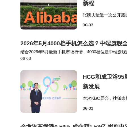
新程
张凯夫最近一次公开露面
并透露平台通过AI对
06-03
复杂语义下搜索相关性提
2026年5月4000档手机怎么选？中端旗
结合2026年5月最新手机市场行情，4000档位是中
06-03
专业影像、旗舰性能、超长续航、护眼屏幕等多元优势，
HCG和成卫浴9
新发展
本次KBC展会，搜狐
景适配与穿越周期的核心
06-03
的核心壁垒在于三点：
金龙汽车微涨0.59% 成交额1.53亿 燃