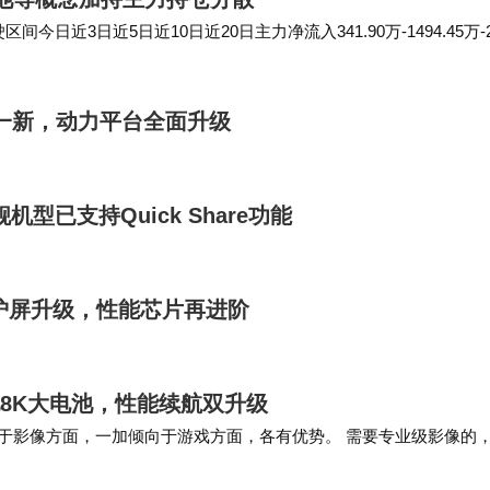
近3日近5日近10日近20日主力净流入341.90万-1494.45万-2
车…
一新，动力平台全面升级
型已支持Quick Share功能
计护屏升级，性能芯片再进阶
屏配8K大电池，性能续航双升级
向于影像方面，一加倾向于游戏方面，各有优势。 需要专业级影像的
+专业影像，而且有哈苏影像加持，…