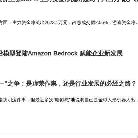
方面，主力资金净流出2623.1万元，占总成交额2.56%，游资资金净
成交额1.48%，散户资金净流入4136.36万元，占总成交额4.04%。 石
沿模型登陆Amazon Bedrock 赋能企业新发展
一”之争：是虚荣作祟，还是行业发展的必经之路？
接挑明这件事，但最近多次“暗戳戳”地说明自己是全球人形机器人出
里面多次对比优必选、越疆，甚至还晒了三家的营收和利润（纯Dis
平属行业第一。因为大…