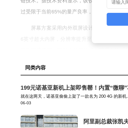
链技术。据技术资料显示，该铰链结构强度达到
过受限于当前65%的量产良率，铰链工艺将成
屏幕方案采用内外双屏设计，折叠状态下配备5
6英寸超大内屏，分辨率提升至2713×1920
堪称轻薄典范。更引人注目的是，苹果首次采
现了真正的全面屏形态。
同类内容
行业分析师指出，虽然安卓阵营在折叠屏领
199元诺基亚新机上架即售罄！内置“微聊
生态系统，仍可能对高端市场格局产生重大影
就在这两天，诺基亚偷偷上架了一款名为 200 4G 的新机
厚度等用户痛点，显示出稳健的产品策略。不
06-03
大原因是因为这次诺基亚整了个比较骚的功能～ 诺基亚
张，实际表现还需等待真机上市后的用户反馈
阿里副总裁张凯夫