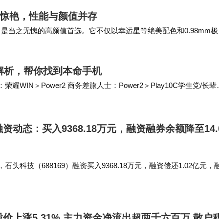
计惊艳，性能与颜值并存
，是当之无愧的高颜值首选。它不仅以幸运星等绝美配色和0.98mm极
4K Live直出与全焦段超清…
位解析，帮你找到本命手机
WIN＞Power2 商务差旅人士：Power2＞Play10C学生党/长辈
，…
资动态：买入9368.18万元，融资融券余额降至14.
石头科技（688169）融资买入9368.18万元，融资偿还1.02亿元，
融资余额13.98亿元，近20个交易日中有12个交易日出现融资净买入。 
股价上涨5.31% 主力资金净流出超两千六百万 散户