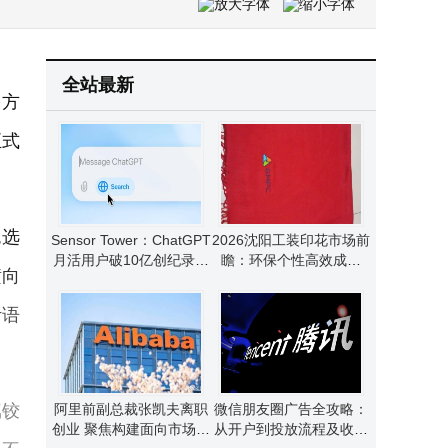
2026年6月高颜值手机大盘点！这几款设计惊艳，性能与颜值并存
199元诺基亚新机上架即售罄！内置“微聊”功能成老人儿童新宠
全站最新
多方
正式
色选
Sensor Tower：ChatGPT
2026沈阳工装印花市场前
月活用户破10亿创纪录，
瞻：环保个性高效成新
横向
AI领域竞争与机遇并存
宠，选对品牌是关键
计语
属铰
阿里前副总裁张凯夫离职
微信朋友圈广告全攻略：
创业 聚焦构建面向市场世
从开户到投放流程及收费