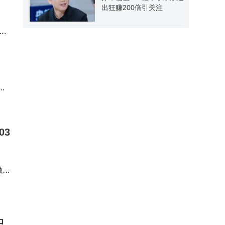
出狂赚200倍引关注
窄
用
03
融资
融
积