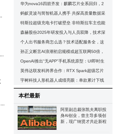
选董事长并代行总裁职责
华为nova16四箭齐发：麒麟芯片全系回归，2
699元起覆盖全价位段
蚂蚁灵波与简智机器人携手 共探高质量数据采
，
集助力具身智能升级
特斯拉超级充电卡打破壁垒 非特斯拉车主也能
括
畅享高效充电服务
森赫股份2025年研发投入与人员双降，技术深
耕下专利成果如何破局？
个人出书服务商怎么选？技术适配服务全，这
家12年经验公司值得了解
孙正义断言AI浪潮初启规模或超互联网50倍，
盖
身家大涨重登亚洲首富之位
OpenAI推出“无APP”手机系统原型：UI即时生
成，2027年量产或改写移动交互规则
英伟达联发科跨界合作：RTX Spark超级芯片
业
开启PC性能与能效新篇章
宇树科技人形机器人成绩亮眼：单款累计下线
约1.1万台，出货量全球领先
本栏最新
、场
阿里副总裁张凯夫离职投
期
身AI创业，曾主导多项创
新，现广纳贤才共赴新程