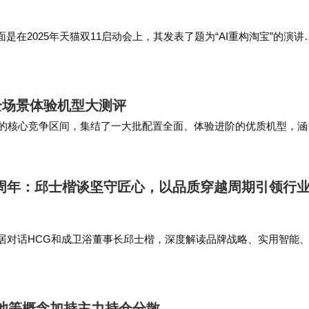
是在2025年天猫双11启动会上，其发表了题为“AI重构淘宝”的演讲
20亿个商品进行更精准理解与组织，实现流量匹配效率双位数增长：包
升20…
舰全场景体验机型大测评
端旗舰的核心竞争区间，集结了一大批配置全面、体验进阶的优质机型，涵
是追求高品质用机体验用户的首选黄金价位…
5周年：邱士楷谈坚守匠心，以品质穿越周期引领行
家居对话HCG和成卫浴董事长邱士楷，深度解读品牌战略、实用智能
密码。 【邱士楷】：和成走过 95 年，历经多次市场起伏，穿越周
一是长期主义…
料电池等概念加持主力持仓分散