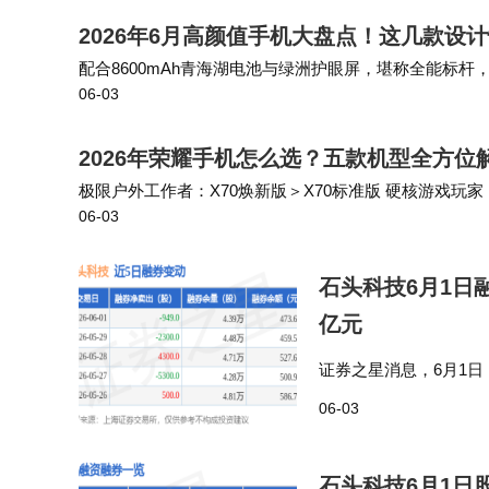
2026年6月高颜值手机大盘点！这几款设
配合8600mAh青海湖电池与绿洲护眼屏，堪称全能标杆
06-03
四等边重塑了美学标杆，更在影像上带来了前置5000万像素
2026年荣耀手机怎么选？五款机型全方
极限户外工作者：X70焕新版＞X70标准版 硬核游戏玩家：荣耀
06-03
户：Play10C＞X70标准版 所有机型均享受国家补贴政策
石头科技6月1日融
亿元
证券之星消息，6月1日，
净卖出823.24万元，
06-03
券方面，…
石头科技6月1日