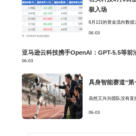
极入场
6月1日的资金流向数据
出1513.25万元，占总
06-03
科技融…
亚马逊云科技携手OpenAI：GPT-5.5等前
06-03
具身智能赛道“第
虽然王兴兴团队没有直
量第一，甚至在招股书
06-03
s），说明自身营收水