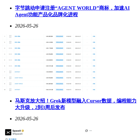
芯片，体积仅为原来的十分之一。这一创新不仅解决了空间问
字节跳动申请注册“AGENT WORLD”商标，加速AI
题，还大幅降低了功耗和延迟。然而，谢崇进对光互连的未来
Agent功能产品化品牌化进程
持谨慎态度。他认为，技术终局尚不明朗，当前最重要的是做
好眼前的事情。
2026-05-26
过去十年，互联网流量的爆发式增长离不开光通信技术的支
撑。光通信单波长速率从10G提升至1.6T，增长了160倍。相
比之下，芯片原始计算性能增长了6万倍，而传统电互连的带
宽仅增长了30倍。这一差距，使得光互连在AI算力时代的重
要性日益凸显。
随着AGI对算力的需求持续增长，单颗芯片的性能已难以满足
需求。因此，整个产业逻辑正从“单芯片时代”向“超算中心时
代”转变。在这一背景下，互连技术成为了决定超算中心能否
高效运行的关键因素。没有高效的互连技术，再强大的GPU
也只能是一座孤岛。
马斯克放大招！Grok新模型融入Cursor数据，编程能力
大升级，2到3周后发布
面对这一挑战，行业内的解法各异。主流路线是提升传统光模
块的速度，但这一方案主要解决机柜之间的光互联问题，难以
2026-05-26
满足GPU之间近距离连接的需求。更激进的方案则试图通过
光计算或微环技术实现突破，但这些技术仍面临诸多挑战，距
离商业化应用尚需时日。