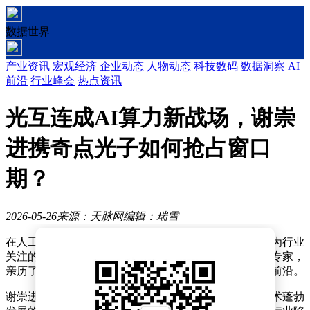
数据世界
产业资讯
宏观经济
企业动态
人物动态
科技数码
数据洞察
AI
前沿
行业峰会
热点资讯
光互连成AI算力新战场，谢崇
进携奇点光子如何抢占窗口
期？
2026-05-26
来源：天脉网
编辑：瑞雪
在人工智能算力飞速发展的今天，光互连技术正逐渐成为行业
关注的焦点。谢崇进，这位在光通信领域深耕三十年的专家，
亲历了行业的起伏变迁，如今他再次站在了技术变革的前沿。
谢崇进的职业生涯始于贝尔实验室，那是一个光通信技术蓬勃