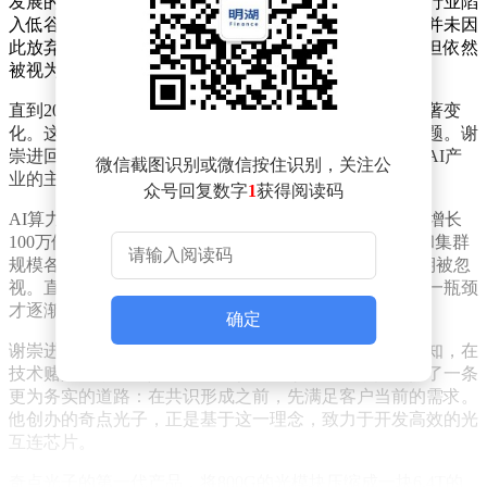
发展的时代。然而，2002年互联网泡沫的破裂，让整个行业陷
入低谷。他所在的团队从七人锐减至仅剩他一人，但他并未因
此放弃。在随后的十年里，光通信行业虽然逐渐复苏，但依然
被视为科技圈的小众领域，鲜有人关注。
直到2023年，全球最大的光通信会议上，气氛发生了显著变
化。这一年，芯片、产能和交付成为了行业内的热门话题。谢
崇进回忆道，十年前他从未预料到，光通信会再次成为AI产
微信截图识别或微信按住识别，关注公
业的主战场。而这一切的转变，离不开GPU的崛起。
众号回复数字
1
获得阅读码
AI算力的瓶颈在哪里？黄仁勋曾预言，未来十年算力将增长
100万倍。业内人士普遍认为，单芯片性能、互联技术和集群
规模各需提升100倍。然而，GPU之间的连接问题却长期被忽
视。直到英伟达等巨头开始大规模投资光通信领域，这一瓶颈
才逐渐浮出水面。
确定
谢崇进并未盲目跟风押注光互连与电互连的优劣。他深知，在
技术赌局中，没有人能给出确切的答案。因此，他选择了一条
更为务实的道路：在共识形成之前，先满足客户当前的需求。
他创办的奇点光子，正是基于这一理念，致力于开发高效的光
互连芯片。
奇点光子的第一代产品，将800G的光模块压缩成一块6.4T的