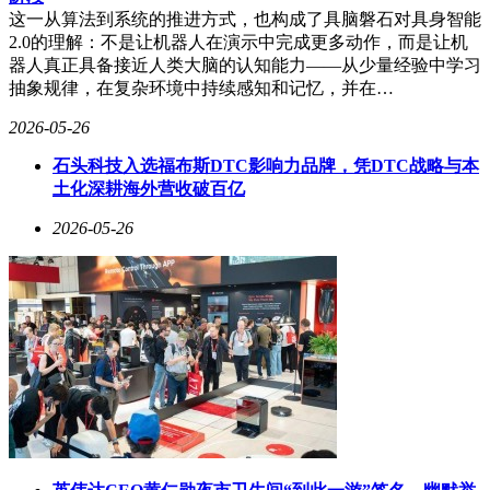
仍存在争议。有观点认为，AI算力的瓶颈可能最终落在材料
这一从算法到系统的推进方式，也构成了具脑磐石对具身智能
和制程上而非光或电的层面。如果新材料能够在物理层面突破
2.0的理解：不是让机器人在演示中完成更多动作，而是让机
电传输的瓶颈，光的角色可能会被重新定义。
器人真正具备接近人类大脑的认知能力——从少量经验中学习
抽象规律，在复杂环境中持续感知和记忆，并在…
工程路径的选择也面临挑战。奇点光子采用了“先解决当下算
力短缺问题”的策略，选择了工艺成熟且对客户更友好的技术
2026-05-26
路线。然而，这种思路是否能够帮助企业更快进入下一个关键
产业节点仍存在不确定性。超节点的协同效率不仅取决于单一
石头科技入选福布斯DTC影响力品牌，凭DTC战略与本
部件的性能提升，还取决于整个产业链上其他环节的同步推
土化深耕海外营收破百亿
进。
2026-05-26
尽管如此，谢崇进对奇点光子的未来充满信心。他认为，在
2027到2030年的窗口期内，光互连技术将发挥重要作用。而奇
点光子的目标正是在这一窗口期内将产品做出来、装进客户机
房并站稳市场。至于窗口期之后的发展，则取决于整个产业的
演进方向。