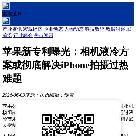
数据世界
产业资讯
宏观经济
企业动态
人物动态
科技数码
数据洞察
AI
前沿
行业峰会
热点资讯
苹果新专利曝光：相机液冷方
案或彻底解决iPhone拍摄过热
难题
2026-06-03
来源：快讯
编辑：瑞雪
苹果公司在影像技术领域再次取得突破性进展，一项针对相机
模组散热的全新专利日前获得正式授权。这项创新设计通过液
冷技术解决智能手机影像系统长期存在的过热难题，有望彻底
改变移动设备在高负载拍摄场景下的性能表现。