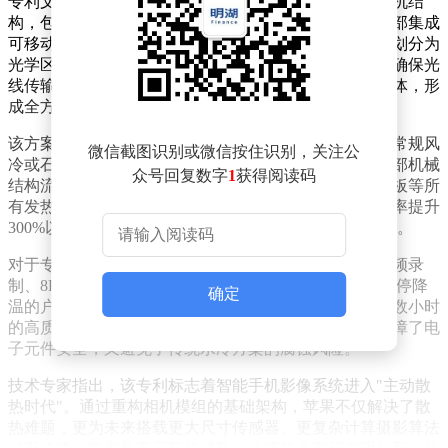
专利文件显示，苹果工程师设计出一种精密的一体化相机结
构，包含多层复合组件：外层采用高强度防护壳体，内部集成
可移动的图像传感器基板，配合柔性密封件将模组空间划分为
光学区与散热区。其中光学通道填充氮气等惰性气体，确保光
线传输零偏差；其余空间则注入矿物油等高绝缘导热液体，形
成全方位液冷系统。
该方案的核心创新在于突破传统散热方式的物理局限。常规风
微信截图识别或微信按住识别，关注公
冷或石墨片仅能覆盖固定表面，而液体介质可随模组内部机械
众号回复数字
1
获得阅读码
结构流动，直接接触图像传感器、光学防抖马达、电路板等所
有发热元件。实验数据显示，这种设计能使热量传导效率提升
300%以上，有效避免因过热导致的帧率下降或拍摄中断。
对于专业用户而言，这项技术将彻底解决iPhone在4K视频录
制、8K连拍等极限场景下的性能瓶颈。以往需要频繁暂停降
确定
温的户外直播、赛事转播等应用场景，现在可实现持续数小时
的高质量影像输出。特别是矿物油的非导电特性，既保障了电
子元件安全，又避免了传统水冷方案的腐蚀风险。
技术专家指出，该专利标志着智能手机影像系统进入"主动散
热时代"。通过重构相机模组的基础架构，苹果不仅解决了散
热难题，更为未来搭载更大尺寸传感器、更复杂计算摄影算法