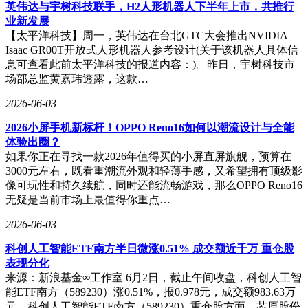
铺平道路。随着量产工艺的成熟，这项技术有望在明年新一代
英伟达与宇树科技联手，H2人形机器人下半年上市，共推行
iPhone上首次应用，重新定义移动影像设备的性能标准。
业新发展
【太平洋科技】周一，英伟达在台北GTC大会推出NVIDIA
Isaac GR00T开放式人形机器人参考设计(关于该机器人具体信
息可查看此前太平洋科技的报道内容：)。昨日，宇树科技市
场部总监黄嘉玮透露，这款…
2026-06-03
2026小屏手机新标杆！OPPO Reno16如何以潮流设计与全能
体验出圈？
如果你正在寻找一款2026年值得买的小屏直屏旗舰，预算在
3000元左右，既看重潮流外观和轻薄手感，又希望拥有顶级影
像可玩性和持久续航，同时还能流畅游戏，那么OPPO Reno16
无疑是当前市场上最值得你重点…
2026-06-03
科创人工智能ETF南方半日微涨0.51% 成交额近千万 重仓股
表现分化
来源：新浪基金∞工作室 6月2日，截止午间收盘，科创人工智
能ETF南方（589230）涨0.51%，报0.978元，成交额983.63万
元。科创人工智能ETF南方（589230）重仓股方面，芯原股份