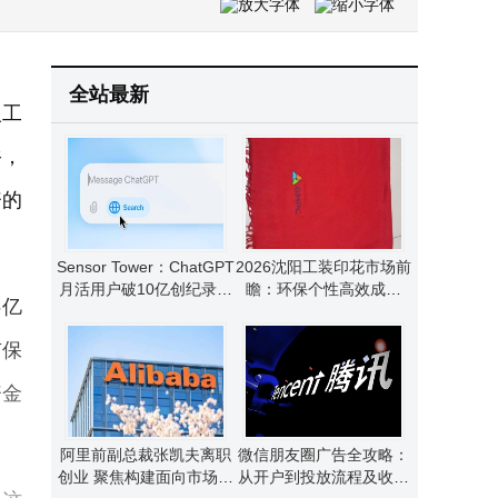
卡比尔基金2亿美元投资SpaceX 深耕科技领域布局全球化投资版图
阿里前副总裁张凯夫离职创业 聚焦构建面向市场世界模型 曾掌舵淘宝行业
全站最新
人工
裕，
资的
Sensor Tower：ChatGPT
2026沈阳工装印花市场前
月活用户破10亿创纪录，
瞻：环保个性高效成新
6亿
AI领域竞争与机遇并存
宠，选对品牌是关键
市保
资金
阿里前副总裁张凯夫离职
微信朋友圈广告全攻略：
创业 聚焦构建面向市场世
从开户到投放流程及收费