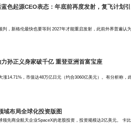
蓝色起源CEO表态：年底前再度发射，复飞计划引
判，新格伦最快也要等到 2027年才能重启发射，此前外界普遍认
是蓝色起源目前唯一一座可适配新格伦火箭的发射工位。眼下该公司
6年 Sp…
力孙正义身家破千亿 重登亚洲首富宝座
涨14.71%，市值达48万亿日元（约合3060亿美元）。有分析称，
源于芯片设计公司ARM的股价暴涨和OpenAI的上市传闻。 5月21
技领域布局全球化投资版图
球领先商业航天企业SpaceX的老股投资，投资规模达2亿美元。 卡
之一，在可重复使用火箭、低轨卫星…