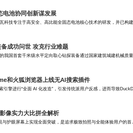
态电池协同创新谋发展
瓦科技专注于高安全、高比能全固态电池核心技术的研发，并已构
、智能具身及智算中心（AIDC）等多元应用场景…
备成功问世 攻克行业难题
主研制的我国首套千米级水平定向取心钻探装备通过国家建筑城建机械质
我国首套千米级水平定向取心钻探装备成…
rome和火狐浏览器上线无AI搜索插件
对搜索引擎进行“全面 AI 化改造”，引发传统派用户反感，进而导致DuckD
型影像实力大比拼全解析
在续航与护眼屏幕上实现全面突破，是追求极致拍照与全能体验用户的首
元气版在影像方面搭载了5000万像…