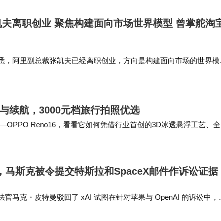
力。当被问及人工智能热潮何时可能转向时，他回应道：
夫离职创业 聚焦构建面向市场世界模型 曾掌舵淘
发生崩盘。”
获悉，阿里副总裁张凯夫已经离职创业，方向是构建面向市场的世界模
之时，并招募相关人才加入。2022年1月，任阿里巴巴M6（副总
来源：科创板日报、公…
像与续航，3000元档旅行拍照优选
PPO Reno16，看看它如何凭借行业首创的3D冰透悬浮工艺、
激烈的市场中脱颖而出，成为旅行、…
纷，马斯克被令提交特斯拉和SpaceX邮件作诉讼证据
法官马克・皮特曼驳回了 xAI 试图在针对苹果与 OpenAI 的诉讼中，
、SpaceX相关邮件排除在证据开示范围之外的申请。 在另一项裁