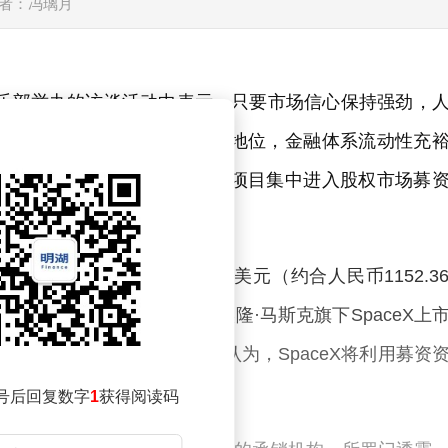
者：冯璃月
俱乐部举办的访谈活动中表示，只要市场信心保持强劲，
前全球市场乐观情绪占据主导地位，金融体系流动性充
。当被问及大量巨型人工智能项目集中进入股权市场募
了恐慌情绪。”
高盛去年实现利润170亿美元（约合人民币1152.3
行IPO业务团队成功获得埃隆·马斯克旗下SpaceX上
计下周正式落地。市场普遍认为，SpaceX将利用募资
号后回复数字
1
获得阅读码