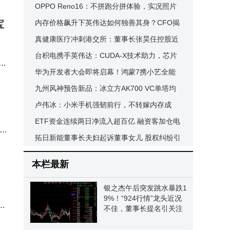
系列AR眼镜1699元起开启娱乐新体验
OPPO Reno16：不拼跑分拼体验，实况照片
“市
宝
成潮流生活新宠儿
内存价格飙升下英伟达如何独善其身？CFO揭
秘提前下单的“先见之明”
真健康医疗冲刺港交所：董事长张昊任控股近
半，年薪超四百万有22年行业经验
台积电携手英伟达：CUDA-X技术助力，芯片
制造全流程效率大提升
华为开发者大会即将启幕！鸿蒙7携小艺全能
管家登场，开启全场景智慧新篇
九州风神预告新品：冰立方AK700 VC单塔均
热板风冷散热器即将登场
卢伟冰：小米手机强韧前行，不转嫁内存成
本，新OS七八月将至
ETF资金连续两日净流入超百亿 融资客加仓电
全焦
子通信股 股东减持动作频现
拓日新能董事长夫妇起诉董事女儿 股权纠纷引
发股价大跌
本栏最新
银之杰午后突发跳水暴跌1
9%！“924行情”龙头近况
将
不佳，董事长提名引关注
决