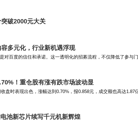
突破2000元大关
内容多元化，行业新机遇浮现
是对百度的信任和承诺。这一透明化的招募流程，不仅降低了参与
来看，百度此次招募汽车类视频制作供应商，既是对自…
0.70%！重仓股有涨有跌市场波动显
间收盘时表现出色，涨幅达到0.70%，报0.858元，成交额也高达1.87
世宇在管理该基金时，…
项，大电池新芯片续写千元机新辉煌