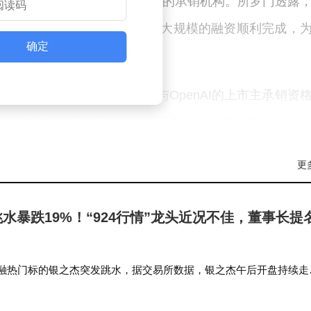
abet 800亿美元股权私募项目的承销机构。所罗门透露
增发募资项目。他强调：“如此大规模的融资顺利完成，
确定
信号。”
领先企业——Anthropic与OpenAI的上市主承销资
thropic已于周一提交保密版IPO申报材料，OpenA
持和技术协助，帮助这两家企业推动人工智能技术在各
更
工智能基础设施和算力的市场需求可能不会如当前预期
水暴跌19%！“924行情”龙头近况不佳，董事长提
销成本变化都可能成为发展障碍。“人工智能算力最终需
能应用和数字化转型的节奏，可能比市场普遍预期的要慢。
金融热门标的银之杰突发跳水，据交易所数据，银之杰午后开盘持续走
单涌现，股价短时间内快速下挫，最低探至33.56元，跌幅19.29%，距
达22…
智能的进度存在显著差异。高利润行业有充足资金投入