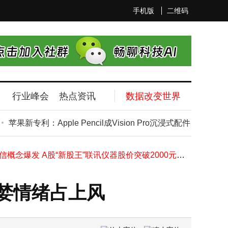
手机版
二维码
行业峰会
热点资讯
数据改变世界
卡比尔基金2亿美元投资SpaceX 深耕科技领域布局全球化投资版图
阿里前副总裁张凯夫离职创业 聚焦构建面向市场世界模型 曾掌舵淘宝行业
苹果新专利：Apple Pencil成Vision Pro沉浸式配件，触觉反
OPPO Reno16评测：直屏设计、超强影像与续航，3000元档旅行拍照优选
因Grok排名纠纷，马斯克被令提交特斯拉和SpaceX邮件作诉讼证据
光通信概念爆发 A股“新股王”联讯仪器股价突破2000元大关
百度启动汽车视频供应商招募，助力汽车内容多元化，行业新机遇浮现
科创人工智能ETF广发（588760）午盘涨0.70%！重仓股有涨有跌市场波动显
贪婪情绪占上风
华为畅享100 Pro Max代号“叶问”立项，大电池新芯片续写千元机新辉煌
新格伦火箭爆炸后蓝色起源CEO表态：年底前再度发射，复飞计划引关注
软银股价创新高助力孙正义身家破千亿 重登亚洲首富宝座