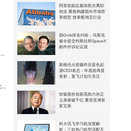
阿里前副总裁张凯夫离职
创业 聚焦构建面向市场世
界模型 曾掌舵淘宝行业
因Grok排名纠纷，马斯克
被令提交特斯拉和SpaceX
邮件作诉讼证据
门
新格伦火箭爆炸后蓝色起
源CEO表态：年底前再度
发射，复飞计划引关注
亿
软银股价创新高助力孙正
义身家破千亿 重登亚洲首
富宝座
科大讯飞学习机深度解
析：三款热门机型适配不