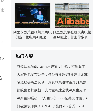
，这
界模型 曾掌舵淘宝行业
标准深度解析
为市
阿里前副总裁张凯夫离职
阿里副总裁张凯夫离职投
格。
创业，携电商AI经验掘
身AI创业，曾主导多项创
金“市场模拟器”赛道
新，现广纳贤才共赴新程
I也
行各
热门内容
多
>
谷歌回应Antigravity用户额度问题：推新版本
并重置配额以解用户困扰
天宏锂电发布公告：多位持股超5%股东计划减
那样
名
持公司股份
牧原股份高层变动：秦英林荣退转任终身荣誉
要实
董事长，曹治年接棒掌舵
蚂蚁集团韩歆毅：支付宝构建全栈AI原生支付
”
体系 引领智能体支付新潮流
AI新巨头崛起：7人团队创9650亿美元估值，A
离
I接管高薪市场造富潮来袭
打破刻板印象！XREAL子品牌xbx首秀，a01
研发