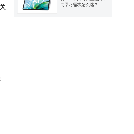
同学习需求怎么选？
关
为发
陷
此轮
日，
比尔