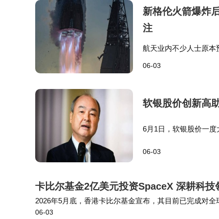
新格伦火箭爆炸后
注
航天业内不少人士原本预
射台损毁严重，而这也
06-03
入特殊的战略处境，201
软银股价创新高助
6月1日，软银股价一度大
软银市值的暴涨，主要来
06-03
在英伟达释放对C…
卡比尔基金2亿美元投资SpaceX 深耕科
2026年5月底，香港卡比尔基金宣布，其目前已完成对全
06-03
基金此次投资的SpaceX是全球最具影响力的科技企业