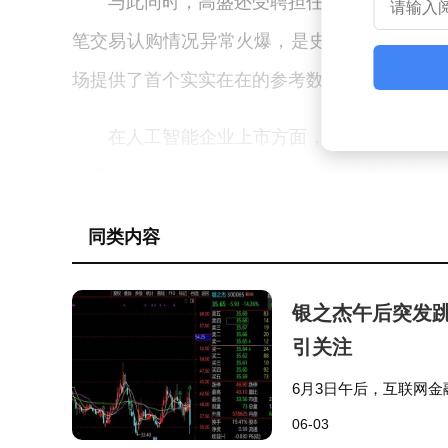
与此同时，高盛还受聘担任谷歌母公司Alph
笔交易认购情况异常火爆，是史上规模最大的
场提供了首个实实在在的参考数据，释放出积极
在人工智能企业上市方面，高盛正全力争取两家
这两家企业均计划在今年晚些时候挂牌上市，其中An
传出正在筹备上市的消息。高盛还通过资金支
同类内容
业的应用落地。
尽管市场前景乐观，所罗门也警示称，人
银之杰午后突发跳
引关注
持续稳步增长。他指出，技术迭代、生产和分
体企业买单，”他表示，“各大企业推进人工智
6月3日午后，互联网
低，13:50左右大量卖
06-03
跌停仅一步之遥，振幅高
所罗门进一步分析称，不同行业落地人工