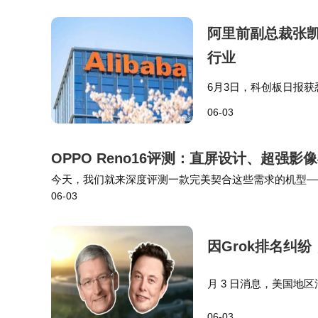
和试点，而薄利行业则因资金限制缺乏推进动
阿里前副总裁张凯
场情绪反转可能非常迅速，但这并不意味着必然
行业
6月3日，科创板日报
型。他相信目前正是启程
06-03
裁）。编辑：吴祈 【
OPPO Reno16评测：直屏设计、超强影
今天，我们就来深度评测一款完美契合这些需求的机型——O
06-03
段2亿像素四主摄系统以及6700mAh超大电池，在竞争
因Grok排名纠
月 3 日消息，美国地区
埃隆・马斯克名下特斯拉
06-03