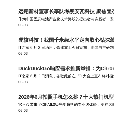
远翔新材董事长率队考察安瓦科技 聚焦固
作为中国固态电池产业化技术路线的提出者与实践者，安
06-03
覆盖动力电池、消费电池、储能电池、低空经济、机器人
硬核科技！我国千米级水平定向取心钻探装
IT之家 6 月 2 日消息，铁建重工今日宣布，由其自
06-03
督检验中心权威认证，核心指标达国际领先水平，标志着
DuckDuckGo响应需求推新举措：为Ch
IT之家 6 月 2 日消息，谷歌此前在 I/O 大会上宣布将
06-03
kGo 的无 AI 搜索页面（noai.duckduckgo.c…
2026年6月拍照手机怎么挑？十大热门机
它不仅带来了CIPA6.0级光学防抖的专业级体验，更
06-03
选。作为手机拍照排行榜前十名推荐的一员，vivo S60