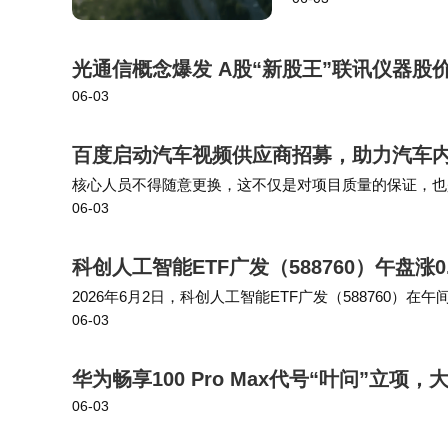
中，雷法官采纳了 …
光通信概念爆发 A股“新股王”联讯仪器股价
06-03
百度启动汽车视频供应商招募，助力汽车
核心人员不得随意更换，这不仅是对项目质量的保证，也
06-03
槛，也为更多优秀的汽车视频制作公司提供了机会。总的
科创人工智能ETF广发（588760）午盘涨
2026年6月2日，科创人工智能ETF广发（588760）在午
06-03
元，显示出市场对该基金的关注度持续上升。基金经理曹
华为畅享100 Pro Max代号“叶问”立
06-03