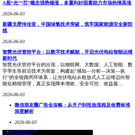
谷放"模式在动态电价环境下的适应性难题，为工商业用户提
A股“光”“芯”概念强势领涨，多重利好因素助力市场热情高涨
供精准的能源管理方案。
2026-06-03
针对数据中心等特殊应用场景，晶科能源推出AIDC专用组件
新疆戈壁传佳音，中国绿氢技术突破，筑牢国家能源安全新防
产品。该组件通过UL94 V-0级防火认证，具备正面7000帕、
线
背面5000帕的超高载荷能力，可抵御直径50毫米冰雹冲击。目
前该产品已在美国多个数据中心完成实证测试，其可靠性和适
2026-06-03
应性获得客户高度认可，为算力基础设施的绿色转型提供了关
键解决方案。
智慧光伏管控平台：以数字技术赋能，开启光伏电站智能运维
新时代
智慧光伏管控平台的出现，以物联网、大数据、人工智能、数
字孪生等前沿技术为骨架，构建起“感知—分析—决策—执
行”的全链路闭环体系，让光伏电站从粗放式人工运维迈向智
能化精细管理，真正实现降本增效、安全可控、收益最…
2026-06-03
微信朋友圈广告全攻略：从开户到投放流程及收费标准
深度解析
2026-06-03