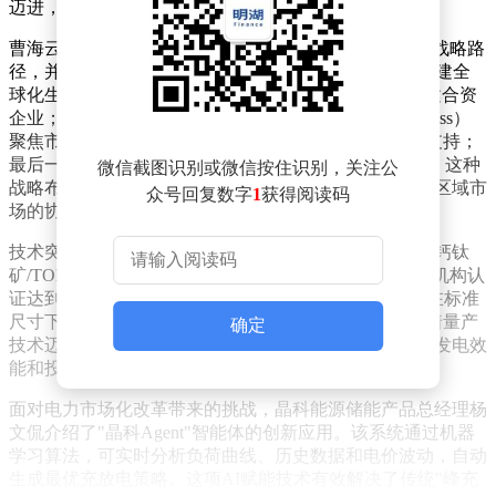
迈进，正式开启全球制造3.0时代。
曹海云详细阐释了以"本土制造供应本土市场"为核心的战略路
径，并推出"CLASS"实施模型。该模型通过五大维度构建全
球化生态：C（Co-investment）强调与重点市场伙伴共建合资
企业；L（Licensing）侧重技术专利授权输出；A（Access）
聚焦市场准入体系搭建；S（Service）提供全链条服务支持；
最后一个S（Sharing）致力于与本土伙伴共享发展红利。这种
微信截图识别或微信按住识别，关注公
战略布局既保障了全球供应链的稳定性，又深化了与各区域市
众号回复数字
1
获得阅读码
场的协同效应。
技术突破方面，晶科能源研发副总裁张昕宇宣布，公司钙钛
矿/TOPCon叠层电池效率第33次刷新世界纪录，经权威机构认
证达到34.82%。同步推出的飞虎5组件实现重大升级，在标准
尺寸下功率突破700W大关，转换效率达25.91%，标志着量产
确定
技术迈入新阶段。这些创新成果将显著提升光伏系统的发电效
能和投资回报率。
面对电力市场化改革带来的挑战，晶科能源储能产品总经理杨
文侃介绍了"晶科Agent"智能体的创新应用。该系统通过机器
学习算法，可实时分析负荷曲线、历史数据和电价波动，自动
生成最优充放电策略。这项AI赋能技术有效解决了传统"峰充