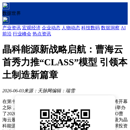
数据世界
产业资讯
宏观经济
企业动态
人物动态
科技数码
数据洞察
AI
前沿
行业峰会
热点资讯
晶科能源新战略启航：曹海云
首秀力推“CLASS”模型 引领本
土制造新篇章
2026-06-03
来源：天脉网
编辑：瑞雪
在第十九届国际太阳能光伏和智慧能源大会暨展览会即将开幕
之际，光伏行业领军企业晶科能源（688223.SH）于上海举办
了2026年新品发布暨媒体交流活动。此次活动是公司CEO曹
海云履新后首次公开亮相，他明确提出全球化战略已升级为晶
科能源的核心基因，公司正从全球营销、全球制造向全球投资