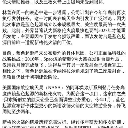
伦火箭助推器，以及三枚火箭上面级均未受到损坏。
林普在周一的表态中进一步透露，公司计划在今年年底前再次
执行发射任务。这一时间表在航天业内引发了广泛讨论，因为
此次事故是蓝色起源成立以来规模最大、关注度最高的一次失
败。此前，外界普遍认为新格伦火箭最快也要到2027年才能重
启发射，主要原因在于发射台损毁严重，而该发射台是蓝色起
源目前唯一适配新格伦火箭的工位。
目前，蓝色起源尚未公布爆炸的具体原因。公司正面临特殊的
战略挑战：2016年，SpaceX的猎鹰9号火箭在发射台爆炸后，
仅用数月便完成复飞，这得益于其另一座发射台已接近完工。
相比之下，蓝色起源虽在卡纳维拉尔角规划了第二座发射台，
但项目仍处于初期建设阶段。
美国国家航空航天局（NASA）的阿耳忒弥斯系列登月任务高
度依赖蓝色起源的新格伦火箭。为配合这一项目，这家由杰夫
·贝索斯创立的航天企业已全面调整业务重心。今年1月，蓝色
起源宣布暂停体型更小的新谢泼德火箭的太空旅游业务，停飞
周期至少两年。
新格伦火箭的研发历程充满波折。经过多年研发和多次延期，