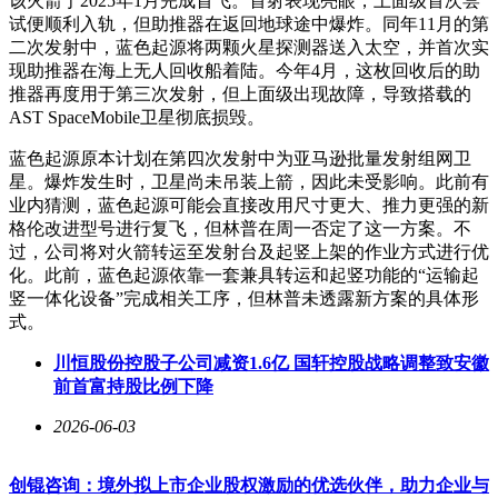
该火箭于2025年1月完成首飞。首射表现亮眼，上面级首次尝
试便顺利入轨，但助推器在返回地球途中爆炸。同年11月的第
二次发射中，蓝色起源将两颗火星探测器送入太空，并首次实
现助推器在海上无人回收船着陆。今年4月，这枚回收后的助
推器再度用于第三次发射，但上面级出现故障，导致搭载的
AST SpaceMobile卫星彻底损毁。
蓝色起源原本计划在第四次发射中为亚马逊批量发射组网卫
星。爆炸发生时，卫星尚未吊装上箭，因此未受影响。此前有
业内猜测，蓝色起源可能会直接改用尺寸更大、推力更强的新
格伦改进型号进行复飞，但林普在周一否定了这一方案。不
过，公司将对火箭转运至发射台及起竖上架的作业方式进行优
化。此前，蓝色起源依靠一套兼具转运和起竖功能的“运输起
竖一体化设备”完成相关工序，但林普未透露新方案的具体形
式。
川恒股份控股子公司减资1.6亿 国轩控股战略调整致安徽
前首富持股比例下降
2026-06-03
创锟咨询：境外拟上市企业股权激励的优选伙伴，助力企业与