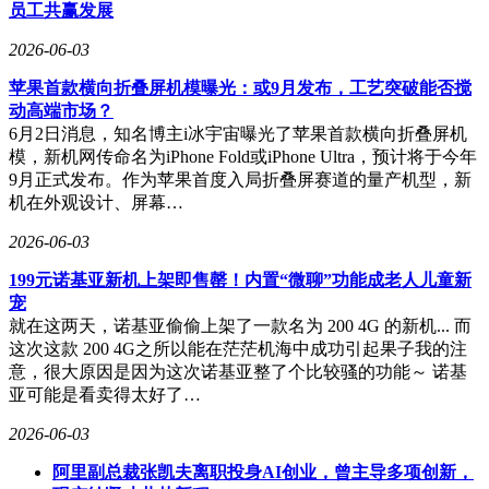
员工共赢发展
2026-06-03
苹果首款横向折叠屏机模曝光：或9月发布，工艺突破能否搅
动高端市场？
6月2日消息，知名博主i冰宇宙曝光了苹果首款横向折叠屏机
模，新机网传命名为iPhone Fold或iPhone Ultra，预计将于今年
9月正式发布。作为苹果首度入局折叠屏赛道的量产机型，新
机在外观设计、屏幕…
2026-06-03
199元诺基亚新机上架即售罄！内置“微聊”功能成老人儿童新
宠
就在这两天，诺基亚偷偷上架了一款名为 200 4G 的新机... 而
这次这款 200 4G之所以能在茫茫机海中成功引起果子我的注
意，很大原因是因为这次诺基亚整了个比较骚的功能～ 诺基
亚可能是看卖得太好了…
2026-06-03
阿里副总裁张凯夫离职投身AI创业，曾主导多项创新，