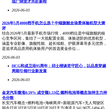
现广纳贤才共赴新程
2026-06-03
2026年5月4000档手机怎么选？中端旗舰全场景体验机型大测
评
结合2026年5月最新手机市场行情，4000档位是中端旗舰的核
心竞争区间，集结了一大批配置全面、体验进阶的优质机型，
涵盖专业影像、旗舰性能、超长续航、护眼屏幕等多元优势，
是追求高品质用机体验用户的首选黄金价位…
2026-06-03
HCG和成卫浴95周年：邱士楷谈坚守匠心，以品质穿越
周期引领行业新发展
2026-06-03
金龙汽车微涨0.59% 成交额1.53亿 燃料电池等概念加持主力持
仓分散
长安汽车概念+燃料电池+海峡两岸+新能源汽车+无人驾驶区
间今日近3日近5日近10日近20日主力净流入341.90万-1494.45