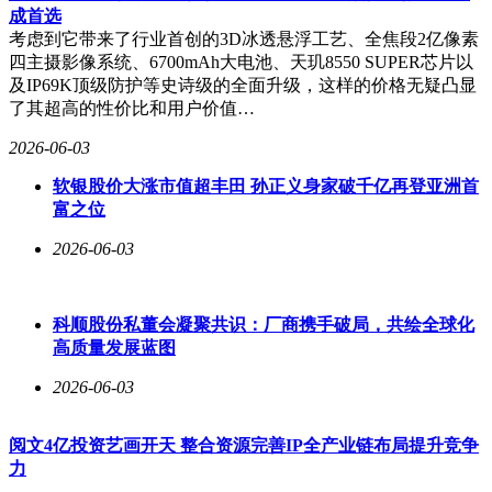
成首选
考虑到它带来了行业首创的3D冰透悬浮工艺、全焦段2亿像素
四主摄影像系统、6700mAh大电池、天玑8550 SUPER芯片以
及IP69K顶级防护等史诗级的全面升级，这样的价格无疑凸显
了其超高的性价比和用户价值…
2026-06-03
软银股价大涨市值超丰田 孙正义身家破千亿再登亚洲首
富之位
2026-06-03
科顺股份私董会凝聚共识：厂商携手破局，共绘全球化
高质量发展蓝图
2026-06-03
阅文4亿投资艺画开天 整合资源完善IP全产业链布局提升竞争
力