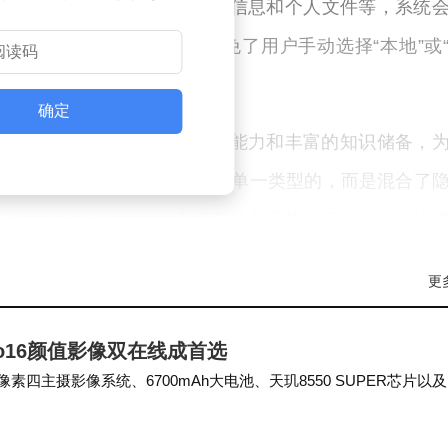
据的任务，如金融记录、健康信息和个人文件等，系统
全性和隐私性。这一设计避免了用户手动选择“本地”或
确定
前沿模型，利用其强大的计算能力和丰富的知识储备，
ity方面表示，真实任务往往不是单一类型的，而是混合了
plexity Computer会按照任务环节进行拆分，并协
高效处理。
更
eno16颜值影像双在线成首选
主摄影像系统、6700mAh大电池、天玑8550 SUPER芯片以及
显了其超高的性价比和用户价值…