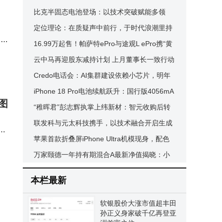
筑设计但暂无收入
比克半固态电池登场：以技术突破赋能多领
域，开启能源新篇章
定位理论：在质疑声中前行，于时代浪潮里持
印度
续焕发生机与活力
16.99万起售！帕萨特ePro与途观L ePro携“黄
.7
金超混”入场，德系混动新势力来了
云中马再迎股东减持计划 上月董事长一致行动
人已套现超八千万元
Credo电话会：AI集群建设依赖小芯片，明年
光学业务或迎爆发式增长
iPhone 18 Pro电池续航跃升：国行版4056mA
图
h，Pro Max首破5000mAh大关
“稚晖君”彭志辉执掌上纬新材：智元收购后转
型阵痛与未来协同新局
联发科与元太科技携手，以技术融合开启生成
式AI彩色电子阅读器新篇
苹果首款折叠屏iPhone Ultra机模现身，配色
品
简约或因产能，售价超2000美元
万家颐德一年持有期混合A最新净值揭晓：小
幅上扬0.53%，前十大重仓股曝光
本栏最新
软银股价大涨市值超丰田
孙正义身家破千亿再登亚