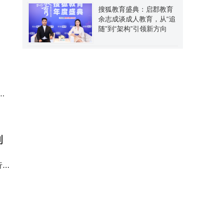
搜狐教育盛典：启郡教育
余志成谈成人教育，从“追
随”到“架构”引领新方向
，
利
行协
规