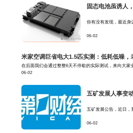
固态电池虽诱人
你有没有发现，最近身
上车！”更扎心的是，有
06-02
30年后，固态电池成
米家空调巨省电大1.5匹实测：低耗低噪
在后面我们会通过整整6天不停歇的实际测试，来向大家全
06-02
测了一台 2021 年购入的大1.5匹老款新一级能效空调，
五矿发展人事变
五矿发展公告，近日，
2日，公司董事会选举
06-02
会任期届满之日止。同