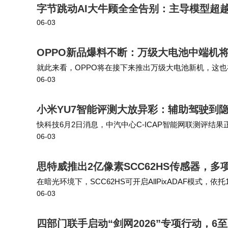
字节跳动AI大牛顾全全告别：主导模型超越Al
06-03
OPPO新品爆料不断：万级大电池中端机将至
就此来看，OPPO将在接下来推出万级大电池新机，这也在此
06-03
已经出现了不少的相关消息。 其中没有提到具体的品牌信
小米YU7智能评测大放异彩：辅助驾驶到
快科技6月2日消息，中汽中心C-ICAP智能网联测评结
06-03
座舱、隐私保护几个项目全部拿到顶尖评分。自动泊车适
思特威推出2亿像素SCC62HS传感器，多
在暗光环境下，SCC62HS可开启AllPixADAF模式，
06-03
可切换至Sparse PDAF模式，通过6%部分像素相位检
四部门联手启动“剑网2026”专项行动，6