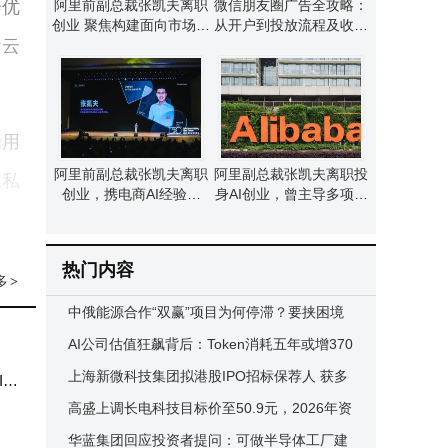
会优
阿里前副总裁张凯夫离职
微信朋友圈广告全攻略：
创业 聚焦构建面向市场世
从开户到投放流程及收费
“云
界模型 曾掌舵淘宝行业
标准深度解析
为用
阿里前副总裁张凯夫离职
阿里副总裁张凯夫离职投
隐私
创业，携电商AI经验掘
身AI创业，曾主导多项创
金“市场模拟器”赛道
新，现广纳贤才共赴新程
调本
热门内容
多
>
中俄能源合作“双赢”项目为何停滞？要挟困境
与信息差成关键阻碍
AI公司估值狂飙背后：Token消耗五年或增370
倍，资本竞逐未来赛道
上海新微科技集团拟港股IPO招标保荐人 获多
IP
轮融资成芯片产业增长引擎
高盛上调长电科技目标价至50.9元，2026年资
本开支扩张布局多领域
华蓝集团回应投资者提问：可做半导体工厂建