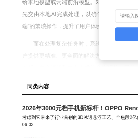
给本地模型或云端前沿模型。对于涉及敏感数
先交由本地AI完成处理，以确保用户数据的安
端”的繁琐操作，提升了用户体验。
而在处理复杂任务时，系统则会调用云端
户提供更精准、更全面的解决方案。Perplex
判断、内容理解和复杂生成等多个环节。因此，Per
地与云端模型共同完成结果，从而实现任务的
同类内容
2026年3000元档手机新标杆！OPPO R
考虑到它带来了行业首创的3D冰透悬浮工艺、全焦段2亿像素四
06-03
69K顶级防护等史诗级的全面升级，这样的价格无疑凸