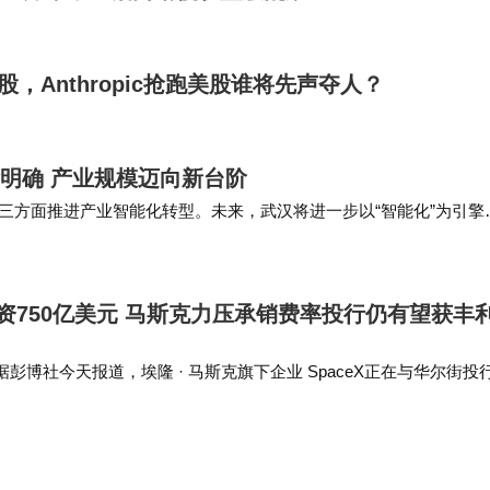
A股，Anthropic抢跑美股谁将先声夺人？
目标明确 产业规模迈向新台阶
三方面推进产业智能化转型。未来，武汉将进一步以“智能化”为引擎
推动全市软件产业发展迈上新台阶，力争“十…
市募资750亿美元 马斯克力压承销费率投行仍有望获丰
息，据彭博社今天报道，埃隆 · 马斯克旗下企业 SpaceX正在与华尔街投
费率完成上市交易。即便如此，这些华尔街银行仍有望从这场创纪录