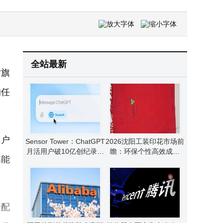
四部门联手启动“剑网2026”专项行动，6至11月集中整治网络侵权盗版乱象
2026大模型IPO潮起：智谱MiniMax竞速A股，Anthropic抢跑美股谁将先声夺人？
2026年3000元档手机新标杆！OPPO Reno16颜值影像双在线成首选
全站最新
对旗
的任
用户
Sensor Tower：ChatGPT
2026沈阳工装印花市场前
月活用户破10亿创纪录，
瞻：环保个性高效成新
其能
AI领域竞争与机遇并存
宠，选对品牌是关键
分配