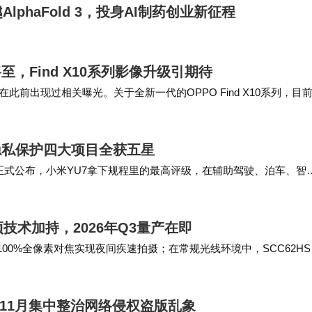
phaFold 3，投身AI制药创业新征程
，Find X10系列影像升级引期待
前出现过相关曝光。关于全新一代的OPPO Find X10系列，目
息，但相关推测认为OPPO…
隐私保护四大项目全获五星
果正式公布，小米YU7拿下规程里的最高评级，在辅助驾驶、泊车、智
配窄车位、斜列车位等多种场景，不用人为…
项技术加持，2026年Q3量产在即
依托100%全像素对焦实现夜间疾速拍摄；在常规光线环境中，SCC62H
测，保证对焦…
至11月集中整治网络侵权盗版乱象