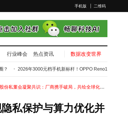
手机版
二维码
行业峰会
热点资讯
数据改变世界
2026大模型IPO潮起：智谱MiniMax竞速A股，Anthropic抢跑美股谁将先声夺人？
？
2026年3000元档手机新标杆！OPPO Reno16颜值影像
2026年3000元档手机新标杆！OPPO Reno16颜值影像双在线成首选
软银股价大涨市值超丰田 孙正义身家破千亿再登亚洲首富之位
科顺股份私董会凝聚共识：厂商携手破局，共绘全球化高质量发展蓝图
阅文4亿投资艺画开天 整合资源完善IP全产业链布局提升竞争力
字节跳动AI大牛顾全全告别：主导模型超越AlphaFold 3，投身AI制药创业新征程
调度实现隐私保护与算力优化并
OPPO新品爆料不断：万级大电池中端机将至，Find X10系列影像升级引期待
小米YU7智能评测大放异彩：辅助驾驶到隐私保护四大项目全获五星
思特威推出2亿像素SCC62HS传感器，多项技术加持，2026年Q3量产在即