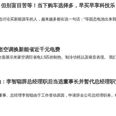
，但别盲目苦等！当下购车选择多，早买早享科技乐
边讨论买新能源车的人，越来越多都在说一句话：“等固态电池出来
的车企高管直接说：2030年前别指望买到真正的全固态电池车。等到
熟了，想换车再…
，老空调换新能省近千元电费
面展示米家空调巨省电1.5匹的制热、制冷功耗以及噪音表现。 我
在25平米的客厅使用5小时，几…
动：李智聪辞总经理职后当选董事长并暂代总经理职
董事、总经理李智聪由于工作变动原因，申请辞去公司总经理职务。
李智聪担任公司董事长职务，任期自董事会审议通过之日起至第十届
时，在公司总经理空…