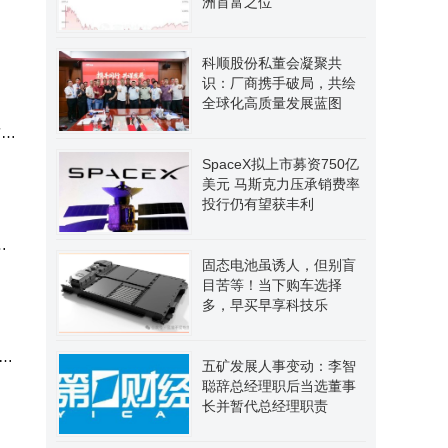
洲首富之位
科顺股份私董会凝聚共
识：厂商携手破局，共绘
全球化高质量发展蓝图
前也
SpaceX拟上市募资750亿
美元 马斯克力压承销费率
投行仍有望获丰利
能
固态电池虽诱人，但别盲
目苦等！当下购车选择
多，早买早享科技乐
S则
五矿发展人事变动：李智
聪辞总经理职后当选董事
长并暂代总经理职责