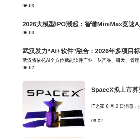
06-03
2026大模型IPO潮起：智谱MiniMax竞速
06-03
武汉发力“AI+软件”融合：2026年多项
武汉将依托AI全方位赋能软件产业，从产品、研发、管理
06-02
推动软件产品和软件企业AI化转型；以“开源化”为重点
SpaceX拟上
IT之家 6 月 2 日消
商，希望以极低的承销
06-02
模的 IPO 中，获…