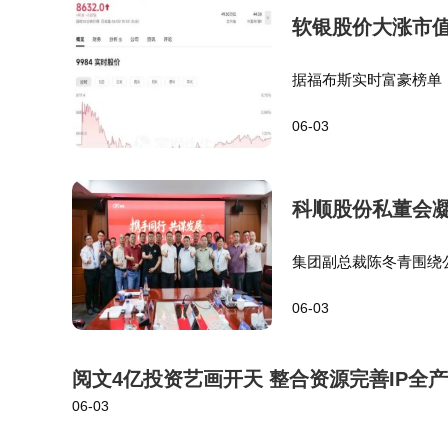
软银股价大涨市值
据福布斯实时富豪榜单，
安巴尼、阿达尼等富豪，
06-03
1%，市值达48万亿日
科顺股份私董会
集团副总裁陈冬青围绕
局，全面介绍防水、砂
06-03
与服务能力，为合作伙
阅文4亿投资艺画开天 整合资源完善IP全
06-03