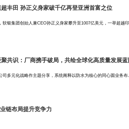
超丰田 孙正义身家破千亿再登亚洲首富之位
软银集团创始人兼CEO孙正义身家攀升至1007亿美元，一举超越
时隔十余年再度登顶亚洲首富宝座。 6月1日，软银股价一度大涨14
元（约合…
凝聚共识：厂商携手破局，共绘全球化高质量发展蓝
公司多元化战略作主题分享，系统阐释以防水为核心的同心圆业务布
粉、涂料、民用建材、建筑修缮等全板块规划，并表示将持续强化产
伴提供更全面的支持。 未…
产业链布局提升竞争力