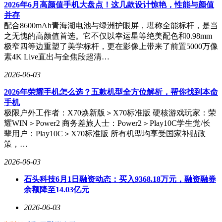
万像素景深镜头，满足日常拍摄需求。若用户需要专业级影像
2026年6月高颜值手机大盘点！这几款设计惊艳，性能与颜值
体验，合并后的OPPO Find X9系列更值得关注，该系列搭载
并存
哈苏影像系统，配备旗舰级传感器与独立影像芯片，AI算法
配合8600mAh青海湖电池与绿洲护眼屏，堪称全能标杆，是当
进一步优化成像效果。
之无愧的高颜值首选。它不仅以幸运星等绝美配色和0.98mm
极窄四等边重塑了美学标杆，更在影像上带来了前置5000万像
续航能力持续强化。Turbo 6X Pro采用冰川电池技术，电池容
素4K Live直出与全焦段超清…
量达8000mAh级别，支持80W有线快充，充电速度与续航时长
均优于标准版。此前发布的Turbo 6已配备9000mAh超大电
2026-06-03
池，树立长续航标杆。防护性能上，新机支持IP66/68/69/69K
2026年荣耀手机怎么选？五款机型全方位解析，帮你找到本命
满级防水，机身结构经过特殊加固，抗摔性能同步提升。这一
手机
系列升级使Turbo系列在中端市场竞争力进一步增强。
极限户外工作者：X70焕新版＞X70标准版 硬核游戏玩家：荣
耀WIN＞Power2 商务差旅人士：Power2＞Play10C学生党/长
辈用户：Play10C＞X70标准版 所有机型均享受国家补贴政
策，…
2026-06-03
石头科技6月1日融资动态：买入9368.18万元，融资融券
余额降至14.03亿元
2026-06-03