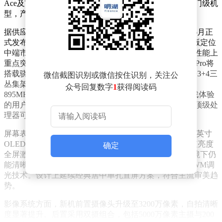
Ace及Turbo三大系列，覆盖中高端市场，但尚未涉足入门级机
型，产品线仍有拓展空间。
据供应链消息，一加即将推出Turbo 6X系列新机，预计6月正
式发布。该系列包含标准版与Pro版两款机型，其中Pro版定位
中端市场，主打差异化体验。新机在屏幕、续航及防护性能上
重点突破，避免同质化竞争。核心配置方面，Turbo 6X Pro将
搭载骁龙7s Gen 4芯片，采用4nm制程工艺，CPU采用1+3+4三
微信截图识别或微信按住识别，关注公
丛集架构，大核主频2.7GHz，GPU为Adreno 810，频率
众号回复数字
1
获得阅读码
895MHz，性能可满足轻度手游需求。对于追求极致游戏体验
的用户，一加15系列旗舰机型仍是更优选择，其搭载的顶级处
理器可流畅运行大型3D手游。
屏幕表现成为新机一大亮点。Turbo 6X Pro预计配备6.78英寸
OLED高刷屏，分辨率达1.5K，支持144Hz刷新率，峰值亮度
确定
全屏激发1800nits，局部激发亮度高达3600nits，强光环境下仍
能清晰显示。为保护用户视力，屏幕采用3840Hz高频PWM调
光技术。设计上延续经典居中单孔直屏方案，符合主流审美趋
势。
影像系统方面，新机前置摄像头升级至3200万像素，自拍清晰
度显著提升。后置采用双摄组合，包括5000万像素主摄与200