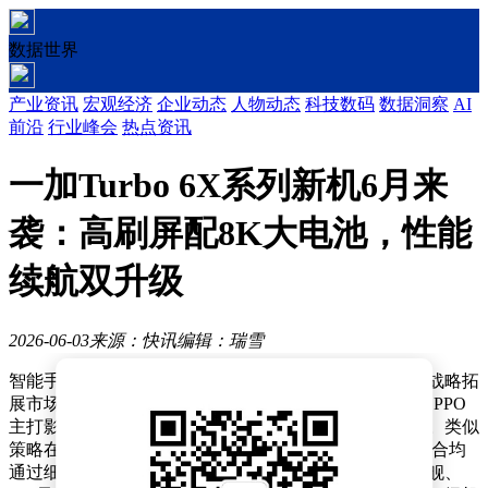
数据世界
产业资讯
宏观经济
企业动态
人物动态
科技数码
数据洞察
AI
前沿
行业峰会
热点资讯
一加Turbo 6X系列新机6月来
袭：高刷屏配8K大电池，性能
续航双升级
2026-06-03
来源：快讯
编辑：瑞雪
智能手机市场竞争愈发激烈，各大品牌纷纷通过双品牌战略拓
展市场版图。一加与OPPO合并后，双品牌协同发展，OPPO
主打影像领域，一加则深耕游戏性能，形成差异化优势。类似
策略在行业中并不少见，vivo与iQOO、小米与红米等组合均
通过细分市场满足多元需求。一加品牌目前拥有数字旗舰、