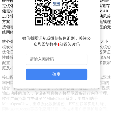
硬件配置方面，NAS N4采用全金属一体化机身，内部结构经
过优化设计，可同时容纳4块3.5英寸机械硬盘。为满足高速存
储需求，设备特别配置了两个M.2 SSD插槽，均支持PCIe 4.0
x1传输标准，有效提升数据读写效率。散热系统采用主动风冷
方案，通过智能温控风扇确保设备长时间稳定运行。在无线连
接领域，该产品率先支持Wi-Fi 7技术，为用户提供更稳定的无
线网络体验。
微信截图识别或微信按住识别，关注公
核心处理器选用6核心Wildcat Lake架构芯片，采用2+4的大小
众号回复数字
1
获得阅读码
核设计，其中2个高性能核心负责处理复杂任务，4个能效核心
优化日常使用功耗。整机功耗控制在15W至35W区间，既保证
性能输出又兼顾能源效率。内存方面提供最大16GB板载RAM
配置，虽然采用集成式设计无法后期升级，但已能满足多数家
庭及小型办公场景需求。
确定
接口配置充分体现多功能特性，机身配备10GbE与2.5GbE双速
率网口，满足不同网络环境需求。USB4接口与USB-A接口的
组合，既支持高速外设连接，又确保设备兼容性。HDMI视频
输出功能的加入，使设备可直接连接显示设备进行内容管理。
软件层面搭载自主研发的MinisCloud系统，集成AI助手
MinisOpenClaw，重点强化数据备份、P2P互联等实用功能，
同时支持Docker容器化应用部署，为技术用户提供扩展空间。