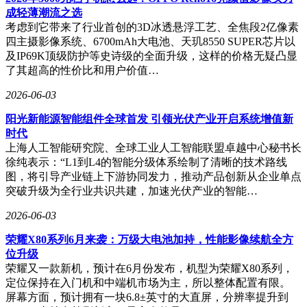
成轻薄潮流之选
考虑到它带来了行业首创的3D冰透悬浮工艺、全焦段2亿像素
四主摄影像系统、6700mAh大电池、天玑8550 SUPER芯片以
及IP69K顶级防护等史诗级的全面升级，这样的价格无疑凸显
了其超高的性价比和用户价值…
2026-06-03
阳光新能源智能组件全球首发 引领光伏产业开启系统增值新
时代
上海人工智能研究院、全球工业人工智能联盟卓越中心秘书长
徐纯表示：“L1到L4的智能分级体系绘制了清晰的技术路线
图，将引导产业链上下游协同发力，推动产品创新从企业单点
突破升级为全行业共识共建，加速光伏产业的智能…
2026-06-03
荣耀X80系列6月来袭：万级大电池加持，性能影像续航全方
位升级
荣耀又一款新机，预计在6月份发布，机型为荣耀X80系列，
定位保持在入门机和中端机市场为主，所以整体配置有限。
屏幕方面，预计拥有一块6.8±英寸的大直屏，分辨率提升到