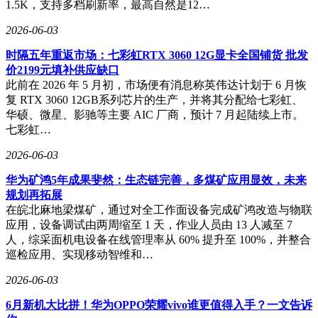
1.5K，支持多档刷新率，最高自然是12…
2026-06-03
时隔五年重返市场：七彩虹RTX 3060 12G显卡全国铺货 批发
价2199元填补供应缺口
此前在 2026 年 5 月初，市场便有消息称英伟达计划于 6 月恢
复 RTX 3060 12GB系列芯片的生产，并将其分配给七彩虹、
华硕、微星、影驰等主要 AIC 厂商，预计 7 月起陆续上市。
七彩虹…
2026-06-03
华为矿鸿5年成果斐然：生态链完善，多煤矿应用显效，未来
规划再拓展
在皖北麻地梁煤矿，通过对全工作面设备完成矿鸿改造与物联
应用，设备调试由两周缩至 1 天，作业人员由 13 人减至 7
人，综采面机电设备在线管理率从 60% 提升至 100%，并整合
巡检应用、实现移动智维和…
2026-06-03
6月新机大比拼！华为OPPO荣耀vivo谁更值得入手？一文告诉