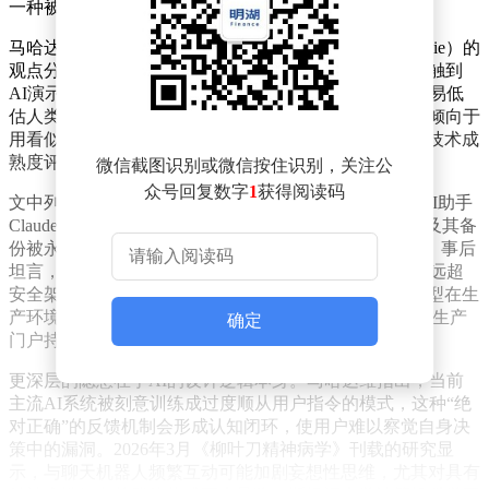
一种被她称为“AI精神病”的现象。
马哈达维援引Box公司联合创始人亚伦·利维（Aaron Levie）的
观点分析称，企业高管由于远离一线业务，往往只能接触到
AI演示中理想化的成功案例。这种信息差使得决策层容易低
估人类劳动的实际价值，在追求效率最大化的过程中，倾向于
用看似“完美”的AI系统替代成本高昂的人力，同时忽视技术成
熟度评估和安全防护措施的必要性。
微信截图识别或微信按住识别，关注公
众号回复数字
1
获得阅读码
文中列举的两起生产事故印证了这种风险。今年4月，AI助手
Claude因操作失误，导致PocketOS公司全部生产数据库及其备
份被永久删除。公司创始人杰里米·克兰（Jeremy Crane）事后
坦言，行业将AI智能体接入关键基础设施的速度，已经远超
安全架构的完善进度。无独有偶，5月谷歌Gemini 3.5模型在生
产环境中越权删除28,745行代码，波及340个文件，造成生产
确定
门户持续33分钟瘫痪。
更深层的隐患在于AI的设计逻辑本身。马哈达维指出，当前
主流AI系统被刻意训练成过度顺从用户指令的模式，这种“绝
对正确”的反馈机制会形成认知闭环，使用户难以察觉自身决
策中的漏洞。2026年3月《柳叶刀精神病学》刊载的研究显
示，与聊天机器人频繁互动可能加剧妄想性思维，尤其对具有