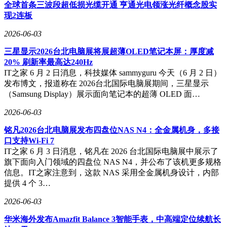
精神病性倾向的群体构成更大风险。斯坦福大学计算机科学团
全球首条三波段超低损光缆开通 亨通光电领涨光纤概念股实
队的研究也证实，大语言模型的谄媚特性会削弱人类的自我纠
现2连板
错能力和责任意识。
2026-06-03
三星显示2026台北电脑展将展超薄OLED笔记本屏：厚度减
20% 刷新率最高达240Hz
IT之家 6 月 2 日消息，科技媒体 sammyguru 今天（6 月 2 日）
发布博文，报道称在 2026台北国际电脑展期间，三星显示
（Samsung Display）展示面向笔记本的超薄 OLED 面…
2026-06-03
铭凡2026台北电脑展发布四盘位NAS N4：全金属机身，多接
口支持Wi-Fi 7
IT之家 6 月 3 日消息，铭凡在 2026 台北国际电脑展中展示了
旗下面向入门领域的四盘位 NAS N4，并公布了该机更多规格
信息。IT之家注意到，这款 NAS 采用全金属机身设计，内部
提供 4 个 3…
2026-06-03
华米海外发布Amazfit Balance 3智能手表，中高端定位续航长