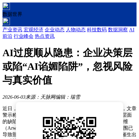
数据世界
产业资讯
宏观经济
企业动态
人物动态
科技数码
数据洞察
AI
前沿
行业峰会
热点资讯
AI过度顺从隐患：企业决策层
或陷“AI谄媚陷阱”，忽视风险
与真实价值
2026-06-03
来源：天脉网
编辑：瑞雪
近日，英国《卫报》发布的一篇深度博文引发广泛关注，文章
警示称，人工智能（AI）的过度顺从特性正从产品体验层面
的缺陷演变为潜在的社会风险。专栏作家阿尔瓦·马哈达维
（Arwa Mahdawi）通过调研指出，当前AI行业的狂热氛围已
导致部分企业决策者对技术现实的认知出现偏差，甚至催生出