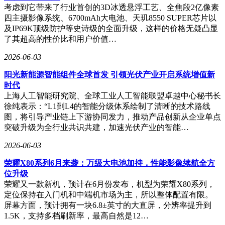
考虑到它带来了行业首创的3D冰透悬浮工艺、全焦段2亿像素
四主摄影像系统、6700mAh大电池、天玑8550 SUPER芯片以
及IP69K顶级防护等史诗级的全面升级，这样的价格无疑凸显
了其超高的性价比和用户价值…
2026-06-03
阳光新能源智能组件全球首发 引领光伏产业开启系统增值新
时代
上海人工智能研究院、全球工业人工智能联盟卓越中心秘书长
徐纯表示：“L1到L4的智能分级体系绘制了清晰的技术路线
图，将引导产业链上下游协同发力，推动产品创新从企业单点
突破升级为全行业共识共建，加速光伏产业的智能…
2026-06-03
荣耀X80系列6月来袭：万级大电池加持，性能影像续航全方
位升级
荣耀又一款新机，预计在6月份发布，机型为荣耀X80系列，
定位保持在入门机和中端机市场为主，所以整体配置有限。
屏幕方面，预计拥有一块6.8±英寸的大直屏，分辨率提升到
1.5K，支持多档刷新率，最高自然是12…