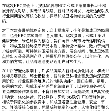
在此次KBC展会上，搜狐家居与HCG和成卫浴董事长邱士楷
展开深入对话，围绕品牌战略、智能卫浴研发、场景适配以及
行业周期变化等核心议题，探寻和成卫浴持续发展的关键密
码。
对于本次参展的战略定位，邱士楷表示，今年是和成卫浴95周
年，也是KBC展30周年，意义非凡。此次参展，和成卫浴以
健康安全、绿色环保为核心，旨在向行业与市场传递明确信
号：和成卫浴始终坚守产品本质，秉持设计精神，致力于为用
户提供可靠、可持续的卫浴解决方案。展会期间，和成卫浴重
点推出云朵朵系列产品，并搭配品牌原创公仔，以年轻化、亲
和力的方式，让品牌理念更贴近用户日常生活。
在卫浴智能化浪潮中，许多品牌陷入智能同质化困境，和成卫
浴却另辟蹊径。邱士楷指出，智能化已从概念普及迈向深度应
用阶段，行业应摒弃堆砌式的“噱头功能”，回归实用、易用、
好用的本质。和成卫浴的差异化策略在于，以科技服务生活，
避免增加操作复杂度。不盲目叠加功能，而是聚焦用户真实使
用场景，优化体验、简化操作，实现“无感好用”的智能体验。
相较于同质化的参数竞争，和成卫浴更注重健康、安全、节
水、降噪等核心价值，凭借成熟稳定的技术、人性化细节和长