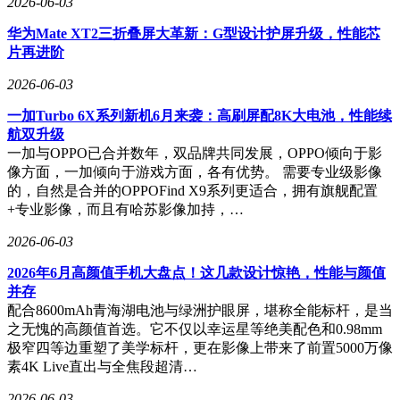
2026-06-03
华为Mate XT2三折叠屏大革新：G型设计护屏升级，性能芯
片再进阶
2026-06-03
一加Turbo 6X系列新机6月来袭：高刷屏配8K大电池，性能续
航双升级
一加与OPPO已合并数年，双品牌共同发展，OPPO倾向于影
像方面，一加倾向于游戏方面，各有优势。 需要专业级影像
的，自然是合并的OPPOFind X9系列更适合，拥有旗舰配置
+专业影像，而且有哈苏影像加持，…
2026-06-03
2026年6月高颜值手机大盘点！这几款设计惊艳，性能与颜值
并存
配合8600mAh青海湖电池与绿洲护眼屏，堪称全能标杆，是当
之无愧的高颜值首选。它不仅以幸运星等绝美配色和0.98mm
极窄四等边重塑了美学标杆，更在影像上带来了前置5000万像
素4K Live直出与全焦段超清…
2026-06-03