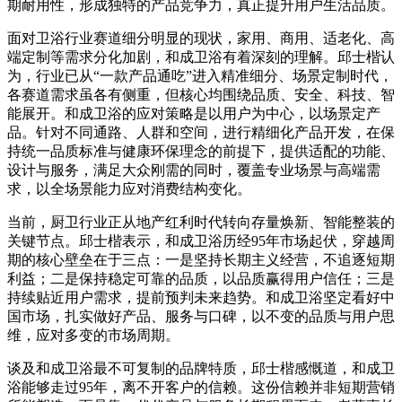
期耐用性，形成独特的产品竞争力，真正提升用户生活品质。
面对卫浴行业赛道细分明显的现状，家用、商用、适老化、高
端定制等需求分化加剧，和成卫浴有着深刻的理解。邱士楷认
为，行业已从“一款产品通吃”进入精准细分、场景定制时代，
各赛道需求虽各有侧重，但核心均围绕品质、安全、科技、智
能展开。和成卫浴的应对策略是以用户为中心，以场景定产
品。针对不同通路、人群和空间，进行精细化产品开发，在保
持统一品质标准与健康环保理念的前提下，提供适配的功能、
设计与服务，满足大众刚需的同时，覆盖专业场景与高端需
求，以全场景能力应对消费结构变化。
当前，厨卫行业正从地产红利时代转向存量焕新、智能整装的
关键节点。邱士楷表示，和成卫浴历经95年市场起伏，穿越周
期的核心壁垒在于三点：一是坚持长期主义经营，不追逐短期
利益；二是保持稳定可靠的品质，以品质赢得用户信任；三是
持续贴近用户需求，提前预判未来趋势。和成卫浴坚定看好中
国市场，扎实做好产品、服务与口碑，以不变的品质与用户思
维，应对多变的市场周期。
谈及和成卫浴最不可复制的品牌特质，邱士楷感慨道，和成卫
浴能够走过95年，离不开客户的信赖。这份信赖并非短期营销