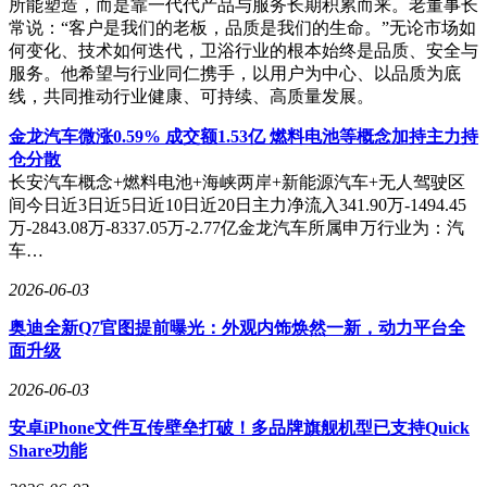
所能塑造，而是靠一代代产品与服务长期积累而来。老董事长
常说：“客户是我们的老板，品质是我们的生命。”无论市场如
何变化、技术如何迭代，卫浴行业的根本始终是品质、安全与
服务。他希望与行业同仁携手，以用户为中心、以品质为底
线，共同推动行业健康、可持续、高质量发展。
金龙汽车微涨0.59% 成交额1.53亿 燃料电池等概念加持主力持
仓分散
长安汽车概念+燃料电池+海峡两岸+新能源汽车+无人驾驶区
间今日近3日近5日近10日近20日主力净流入341.90万-1494.45
万-2843.08万-8337.05万-2.77亿金龙汽车所属申万行业为：汽
车…
2026-06-03
奥迪全新Q7官图提前曝光：外观内饰焕然一新，动力平台全
面升级
2026-06-03
安卓iPhone文件互传壁垒打破！多品牌旗舰机型已支持Quick
Share功能