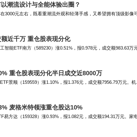
6如何以潮流设计与全能体验出圈？
算在3000元左右，既看重潮流外观和轻薄手感，又希望拥有顶级影像
16无疑是当前市场上最值得你重点…
成交额近千万 重仓股表现分化
TF南方（589230）涨0.51%，报0.978元，成交额983.63万
份截止午盘涨…
10% 重仓股表现分化半日成交近8000万
顺（159559）涨1.10%，报1.376元，成交额7956.79万元。
.48%…
93% 麦格米特领涨重仓股达10%
达（159328）涨0.93%，报1.082元，成交额194.31万元。家
39%，…