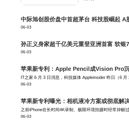
实业投资、创业投…
中际旭创股价盘中首超茅台 科技股崛起 A
06-03
孙正义身家超千亿美元重登亚洲首富 软银7
06-03
苹果新专利：Apple Pencil成Visio
IT之家 6 月 3 日消息，科技媒体 Appleinsider 昨日
06-03
使用时，Apple Pencil 通过触觉反馈传递…
苹果新专利曝光：相机液冷方案或彻底解决i
之前iPhone在长时间4K录制、极限环境拍摄时经常
06-03
相机模组的底层结构上解决了散热短板，后续iPhone