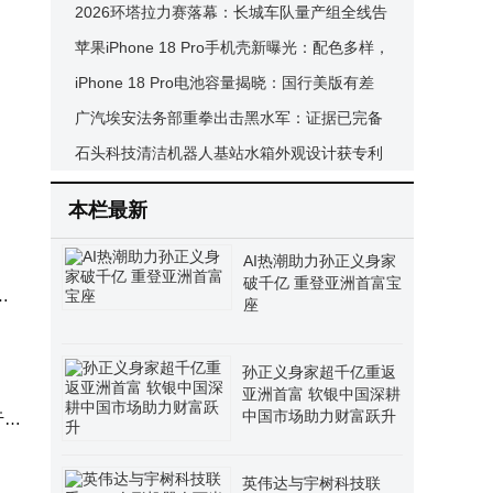
缩”到“时间压缩”的新路径
2026环塔拉力赛落幕：长城车队量产组全线告
捷 共创模式显成效
苹果iPhone 18 Pro手机壳新曝光：配色多样，
相机模组与前代相近
iPhone 18 Pro电池容量揭晓：国行美版有差
异，支持eSIM仍保留实体卡槽
广汽埃安法务部重拳出击黑水军：证据已完备
法律武器捍卫品牌权益
石头科技清洁机器人基站水箱外观设计获专利
授权，今年专利研发投入双增长
本栏最新
AI热潮助力孙正义身家
破千亿 重登亚洲首富宝
显
座
孙正义身家超千亿重返
亚洲首富 软银中国深耕
中国市场助力财富跃升
于从
英伟达与宇树科技联