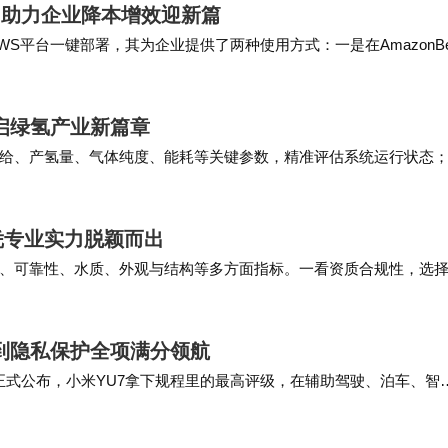
线，助力企业降本增效迎新篇
AWS平台一键部署，其为企业提供了两种使用方式：一是在AmazonBe
n…
启绿氢产业新篇章
给、产氢量、气体纯度、能耗等关键参数，精准评估系统运行状态
分配任务，尽可能降低不良影响。 当绿电制氢迈向…
凭专业实力脱颖而出
、可靠性、水质、外观与结构等多方面指标。一看资质合规性，选
技术覆盖度，检测机构应能检测各项性能指标，…
驶到隐私保护全项满分领航
果正式公布，小米YU7拿下规程里的最高评级，在辅助驾驶、泊车、智
配窄车位、斜列车位等多种场景，不用人为…