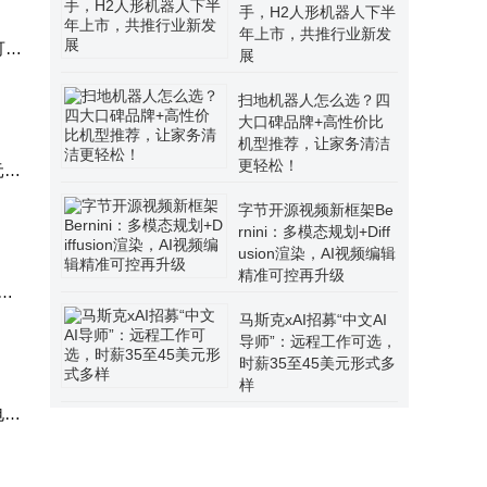
手，H2人形机器人下半
年上市，共推行业新发
可玩
展
扫地机器人怎么选？四
大口碑品牌+高性价比
机型推荐，让家务清洁
更轻松！
元。
字节开源视频新框架Be
rnini：多模态规划+Diff
usion渲染，AI视频编辑
精准可控再升级
机器
马斯克xAI招募“中文AI
导师”：远程工作可选，
时薪35至45美元形式多
样
电E