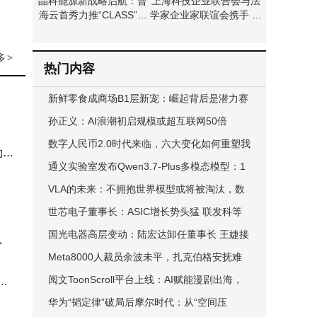
晶科能源新战略启航：曹
上海科技企业联合会与法
海云首秀力推“CLASS”模
学家企业家联谊会携手 共
型 引领本土制造新篇章
筑科技法治新生态助力科
创中心建设
多
>
热门内容
新鲜零食成商场B1层新宠：崛起背后是潜力赛
道还是昙花一现？
孙正义：AI浪潮初启规模或超互联网50倍
数字人民币2.0时代来临，六大变化如何重塑我
46
们的支付与钱包体验？
通义实验室发布Qwen3.7-Plus多模态模型：1
巴巴
1小时自主完成APP全流程研发
VLA的未来：不拥抱世界模型或将被淘汰，数
据工厂成关键战场
世芯电子董事长：ASIC增长势头猛 联发科等
企业布局或促其超越GPU
国光电器高层变动：陆宏达卸任董事长 王婕接
升
任新职
Meta8000人裁员余波未平，扎克伯格安抚难
振士气，员工直言心气难回
阅文ToonScroll平台上线：AI赋能漫剧出海，
覆盖
年内千部作品绘就全球新画卷
华为“韬定律”破局后摩尔时代：从“空间压