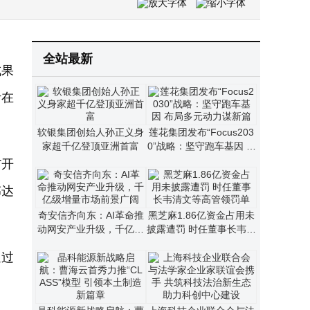
全站最新
成果
计在
软银集团创始人孙正义身
莲花集团发布“Focus203
家超千亿登顶亚洲首富
0”战略：坚守跑车基因 布
局多元动力谋新篇
T开
伟达
奇安信齐向东：AI革命推
黑芝麻1.86亿资金占用未
动网安产业升级，千亿级
披露遭罚 时任董事长韦清
增量市场前景广阔
文等高管领罚单
通过