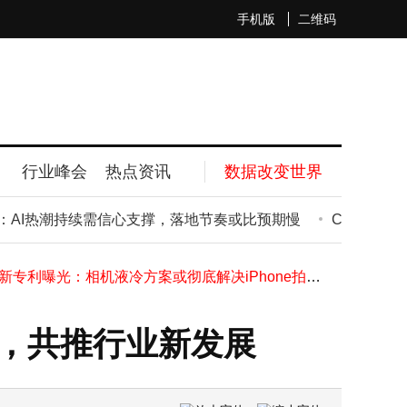
手机版
二维码
机器人ETF景顺（159559）午间飘红涨1.10% 重仓股表现分化半日成交近8000万
AI热潮助力孙正义身家破千亿 重登亚洲首富宝座
行业峰会
热点资讯
数据改变世界
孙正义身家超千亿重返亚洲首富 软银中国深耕中国市场助力财富跃升
中际旭创股价盘中首超茅台 科技股崛起 A股投资风向生变？
AI热潮持续需信心支撑，落地节奏或比预期慢
Codex 融入
孙正义身家超千亿美元重登亚洲首富 软银750亿欧元AI投资引股价市值飙升
苹果新专利：Apple Pencil成Vision Pro沉浸式配件，触觉反馈感知虚拟物体
苹果新专利曝光：相机液冷方案或彻底解决iPhone拍摄过热难题
英伟达与宇树科技联手，H2人形机器人下半年上市，共推行业新发展
2026小屏手机新标杆！OPPO Reno16如何以潮流设计与全能体验出圈？
市，共推行业新发展
科创人工智能ETF南方半日微涨0.51% 成交额近千万 重仓股表现分化
机器人ETF景顺（159559）午间飘红涨1.10% 重仓股表现分化半日成交近8000万
AI热潮助力孙正义身家破千亿 重登亚洲首富宝座