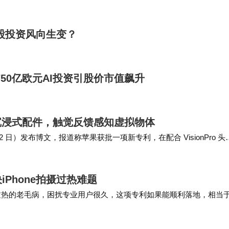
股投资风向生变？
50亿欧元AI投资引股价市值飙升
n Pro沉浸式配件，触觉反馈感知虚拟物体
（6 月 2 日）发布博文，报道称苹果获批一项新专利，在配合 VisionPro 头
Phone拍摄过热难题
掉帧过热的老毛病，困扰专业用户很久，这项专利如果能顺利落地，相当
的影像能力上限也会被彻底打开，再也…