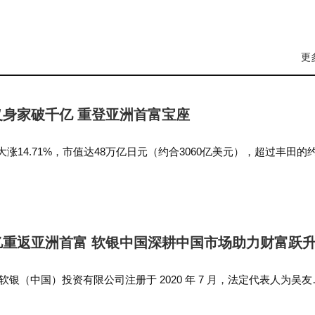
更
义身家破千亿 重登亚洲首富宝座
涨14.71%，市值达48万亿日元（约合3060亿美元），超过丰田的约
连续二十余年霸占日本上市企业市值榜首的纪录。 2014年，阿里
期…
亿重返亚洲首富 软银中国深耕中国市场助力财富跃
，软银（中国）投资有限公司注册于 2020 年 7 月，法定代表人为吴友
0亿元人民币，由软银投资机构株式会社 100% 全资控股，经营范围