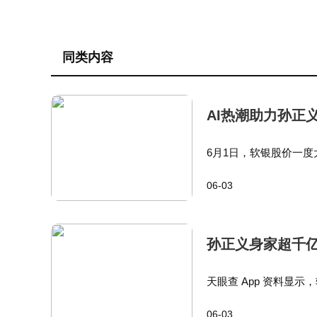
同类内容
AI热潮助力孙正
6月1日，软银股价一度大
万亿日元，正式终结丰田
06-03
美股挂牌上市，软银早
孙正义身家超千
天眼查 App 资料显示
耿，实缴注册资本达 1
06-03