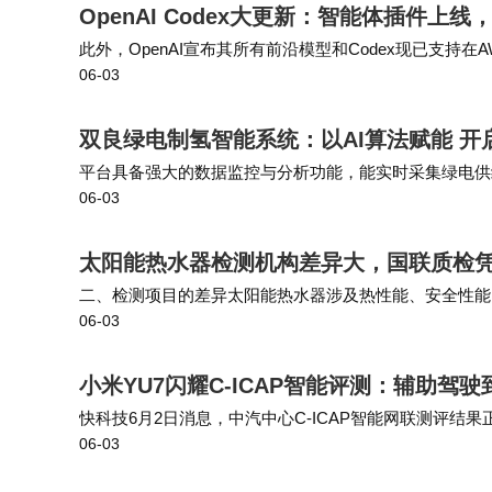
OpenAI Codex大更新：智能体插件上
此外，OpenAI宣布其所有前沿模型和Codex现已支持在
06-03
ock上直接调用OpenAI模型，二是通过Codex on Amazo
双良绿电制氢智能系统：以AI算法赋能 开
平台具备强大的数据监控与分析功能，能实时采集绿电供
06-03
多电解槽组成的制氢阵列中，可快速隔离故障单元并重新
太阳能热水器检测机构差异大，国联质检
二、检测项目的差异太阳能热水器涉及热性能、安全性能
06-03
有CMA、CNAS等相关资质的机构，如国联质检；二看
小米YU7闪耀C-ICAP智能评测：辅助驾
快科技6月2日消息，中汽中心C-ICAP智能网联测评结
06-03
座舱、隐私保护几个项目全部拿到顶尖评分。自动泊车适