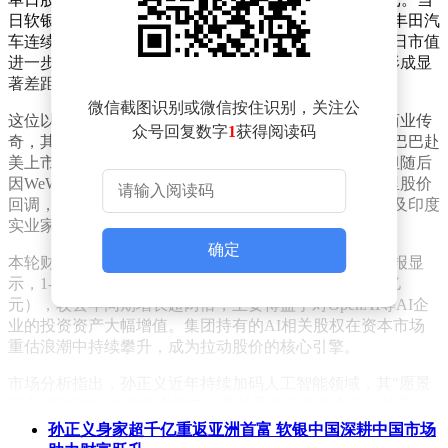
日软银市值突破48万亿日元（约合3060亿美元），终结丰田汽
车连续二十余年稳坐日本上市企业市值榜首的历史，次日市值
进一步攀升至49.30万亿日元，与丰田的44.92万亿日元形成显
著差距。
微信截图识别或微信按住识别，关注公
这位以8000万美元投资阿里巴巴收获730亿美元回报的商业传
众号回复数字
1
获得阅读码
奇，其财富轨迹始终与科技投资紧密相连。2014年阿里巴巴赴
美上市时，孙正义曾以166亿美元身家登顶日本首富，但随后
因WeWork上市失败、共享出行领域巨额亏损，叠加阿里股价
回调，个人资产连续多年缩水，被优衣库创始人柳井正及印度
实业家群体超越。
确定
本轮财富跃升的转折点出现在今年一季度。软银最新财报显
示，1-3月净利润激增至1.83万亿日元（约合人民币787亿
元），较去年同期增长超两倍，主要得益于对OpenAI等AI企
业的投资资产大幅增值。集团持有的AI相关股权在资本市场
重估浪潮中持续攀升，成为拉动股价的核心引擎。
市场分析指出，孙正义近年持续加码人工智能领域，其"愿景
基金"将超过40%的资金投向AI及机器学习相关企业。随着
ChatGPT引爆全球AI投资热潮，软银持有的芯片设计、生成式
孙正义身家超千亿重返亚洲首富 软银中国深耕中国市场
AI等赛道资产价值水涨船高，直接推动集团市值在两个月内