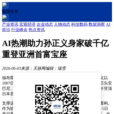
数据世界
产业资讯
宏观经济
企业动态
人物动态
科技数码
数据洞察
AI
前沿
行业峰会
热点资讯
AI热潮助力孙正义身家破千亿
重登亚洲首富宝座
2026-06-03
来源：天脉网
编辑：瑞雪
福布斯实时富豪榜最新数据显示，软银集团掌门人孙正义以
1007亿美元身家重返亚洲首富宝座，一举超越印度能源巨头安
巴尼、基础设施大亨阿达尼等竞争对手。这是他自2014年登顶
日本首富后，时隔近十年再次问鼎亚洲财富巅峰。
支撑这场财富逆袭的核心动力来自人工智能产业的估值重构。
作为软银最大股东，孙正义持有集团33.74%股权，仅6月1日
单日股价飙升14.71%，就为其个人财富增值超120亿美元。当