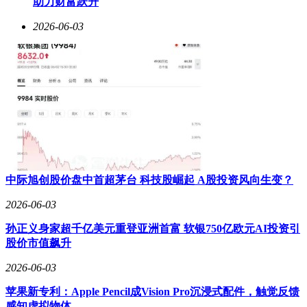
助力财富跃升
暴涨近20万亿日元。
2026-06-03
这场财富剧变背后，是科技投资领域新旧势力的更迭。当传统
实业巨头丰田面临新能源转型压力时，以软银为代表的科技投
资集团正通过AI革命重塑全球产业格局。孙正义在最近股东
大会上强调："我们正站在人类文明跃迁的临界点，AI将创造
比互联网时代大十倍的机遇。"这种战略定力，最终在资本市
场获得惊人回报。
中际旭创股价盘中首超茅台 科技股崛起 A股投资风向生变？
2026-06-03
孙正义身家超千亿美元重登亚洲首富 软银750亿欧元AI投资引
股价市值飙升
2026-06-03
苹果新专利：Apple Pencil成Vision Pro沉浸式配件，触觉反馈
感知虚拟物体