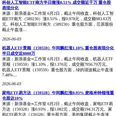
科创人工智能ETF南方半日微涨0.51% 成交额近千万 重仓股
况照片中自由添加贴图、文字、涂鸦甚至另一张实况照片，创
表现分化
作出独一无二的“Livelog实况日记”。内置的Inst胶片、CCD闪
来源：新浪基金∞工作室 6月2日，截止午间收盘，科创人工智
光、流光胶片等复古滤镜，以及4K实况一拍多出、双景同
能ETF南方（589230）涨0.51%，报0.978元，成交额983.63万
拍、出圈拼图等趣味功能，让拍照分享充满创意。
元。科创人工智能ETF南方（589230）重仓股方面，芯原股份
性能与续航方面，OPPO Reno16同样表现出色。其首发搭载的
截止午盘涨…
联发科天玑8550 SUPER旗舰芯片，采用台积电先进工艺，在
2026-06-03
性能与功耗之间取得优秀平衡。无论是日常多任务处理还是主
流手游，均能提供流畅稳定的体验。游戏体验上，支持1.5K超
机器人ETF景顺（159559）午间飘红涨1.10% 重仓股表现分化
级分辨率与120Hz超级帧率增强同时开启，适配多款热门游
半日成交近8000万
戏，画面更细腻，操作更跟手。自研超级游戏HDR技术与纳
来源：新浪基金∞工作室 6月2日，截止午间收盘，机器人ETF
米冰晶散热系统的组合，确保长时间游戏不烫手。续航方面，
景顺（159559）涨1.10%，报1.376元，成交额7956.79万元。
6700mAh的冰川电池与80W超级闪充的组合，彻底告别电量焦
机器人ETF景顺（159559）重仓股方面，绿的谐波截止午盘涨
虑，尤其适合学生党与重度用户。
7.48%…
系统体验上，OPPO Reno16搭载的ColorOS 16系统连续7次获
2026-06-03
评鲁大师“安卓最流畅系统”。首次配备的AI实体按键，轻按即
可快速唤醒AI一键闪记功能，智能提取屏幕内容、生成旅行
家电ETF易方达（159328）午间飘红涨0.93% 麦格米特领涨重
攻略、整理学习笔记甚至将试卷电子化，极大提升学习与工作
仓股达10%
效率。锁屏岛流体云功能可显示歌词、外卖进度、学习计时等
来源：新浪基金∞工作室 6月2日，截止午间收盘，家电ETF易
信息，互动有趣。分屏、浮窗、无网畅聊等功能的升级，进一
方达（159328）涨0.93%，报1.082元，成交额194.31万元。家
步提升了多任务处理能力。全场景通信增强方面，内置的
电ETF易方达（159328）重仓股方面，美的集团截止午盘涨