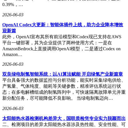
OPPO自研山海通信增强芯片与独立Wi-Fi加速芯片，确保在弱
0.39%，…
网环境或人员密集场所仍能保持网络稳定流畅。
2026-06-03
在2026年行业内存普遍涨价的背景下，OPPO Reno16的定价策
OpenAI Codex大更新：智能体插件上线，助力企业降本增效
略显得尤为突出。其提供从12GB+256GB到16GB+1TB的多种
迎新篇
存储版本，结合国家补贴等活动，入手价极具竞争力（例如
此外，OpenAI宣布其所有前沿模型和Codex现已支持在AWS
12GB+256GB补贴后仅2999元）。考虑到其行业首创的3D冰
平台一键部署，其为企业提供了两种使用方式：一是在
透悬浮工艺、全焦段2亿四主摄影像系统、6700mAh超大电
AmazonBedrock上直接调用OpenAI模型，二是通过Codex on
池、IP69K满级防水、首发天玑8550 SUPER芯片以及首次配
Amazon…
备的AI实体按键，OPPO Reno16在3000元价位段几乎提供了
越级配置与体验，将潮流设计、顶级影像、持久续航、智能体
2026-06-03
验与坚固防护完美融合，性价比极为突出。
双良绿电制氢智能系统：以AI算法赋能 开启绿氢产业新篇章
对于追求小屏直屏旗舰的用户而言，OPPO Reno16无疑是一个
平台具备强大的数据监控与分析功能，能实时采集绿电供给、
值得重点考虑的选择。其精准回应了市场对轻薄、高颜值、强
产氢量、气体纯度、能耗等关键参数，精准评估系统运行状
影像与均衡性能的核心需求，不仅是一部手机，更是一个潮流
态；在多电解槽组成的制氢阵列中，可快速隔离故障单元并重
单品、一个玩法多样的“实况神机”、一个续航无忧的可靠伙
新分配任务，尽可能降低不良影响。 当绿电制氢迈向…
伴，以及一个智能便捷的生活助手。在3000元左右的价位段，
2026-06-03
OPPO Reno16重新定义了小屏全能旗舰的价值标杆。
太阳能热水器检测机构差异大，国联质检凭专业实力脱颖而出
二、检测项目的差异太阳能热水器涉及热性能、安全性能、可