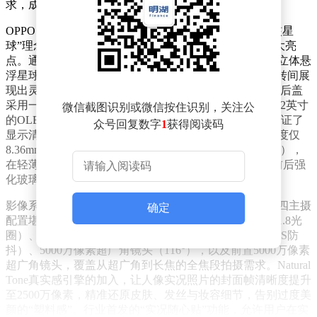
求，成为小屏旗舰领域的一匹黑马。
OPPO Reno16的设计堪称一场美学革新。其独创的“梦核星
球”理念贯穿整机，行业首发的3D冰透悬浮工艺成为最大亮
点。通过嵌入式微纳米印刷技术，平面玻璃后盖呈现出立体悬
浮星球的视觉效果，尤其是“怦然星动”配色，在光线流转间展
现出灵动的裸眼3D感，触感丝滑且抗指纹。镜头模组与后盖
采用一体冷雕玻璃工艺，浑然一体，质感高级。正面6.32英寸
微信截图识别或微信按住识别，关注公
的OLED直屏，分辨率达1.5K（2640×1216像素），既保证了
众号回复数字
1
获得阅读码
显示清晰度，又极大提升了单手操作的便利性。机身厚度仅
8.36mm（怦然星动配色），重量约191g（怦然星动配色），
在轻薄的同时实现了IP69K满级防水与360°抗摔能力，前后强
化玻璃与铝合金中框的组合，让精致与耐用并存。
影像系统是OPPO Reno16的核心竞争力之一。其全焦段四主摄
确定
配置堪称同档位“豪华组合”：后置2亿像素超清主摄（f/1.8光
圈）、5000万像素潜望式长焦（3.5倍光学变焦，支持OIS防
抖）、5000万像素超广角镜头（116°），以及前置5000万像素
超广角镜头，覆盖从超广角到长焦的全焦段拍摄需求。Natural
Tone真实感引擎的加入，让人像实况照片的封面帧清晰度提升
至2500万像素，精准还原皮肤、发丝与妆容细节，告别过度美
颜的“塑料感”。行业首发的“实况随心贴”功能，允许用户在实