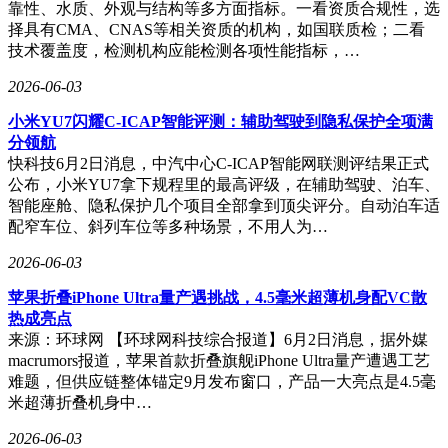
靠性、水质、外观与结构等多方面指标。一看资质合规性，选
择具有CMA、CNAS等相关资质的机构，如国联质检；二看
技术覆盖度，检测机构应能检测各项性能指标，…
2026-06-03
小米YU7闪耀C-ICAP智能评测：辅助驾驶到隐私保护全项满
分领航
快科技6月2日消息，中汽中心C-ICAP智能网联测评结果正式
公布，小米YU7拿下规程里的最高评级，在辅助驾驶、泊车、
智能座舱、隐私保护几个项目全部拿到顶尖评分。自动泊车适
配窄车位、斜列车位等多种场景，不用人为…
2026-06-03
苹果折叠iPhone Ultra量产遇挑战，4.5毫米超薄机身配VC散
热成亮点
来源：环球网 【环球网科技综合报道】6月2日消息，据外媒
macrumors报道，苹果首款折叠旗舰iPhone Ultra量产遭遇工艺
难题，但供应链整体锚定9月发布窗口，产品一大亮点是4.5毫
米超薄折叠机身中…
2026-06-03