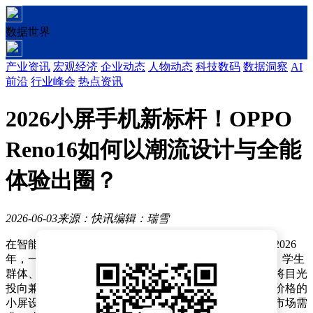
数据世界
产业资讯
宏观经济
企业动态
人物动态
科技数码
数据洞察
AI
前沿
行业峰会
热点资讯
2026小屏手机新标杆！OPPO
Reno16如何以潮流设计与全能
体验出圈？
2026-06-03
来源：快讯
编辑：瑞雪
在智能手机市场，大屏与曲面屏长期占据主导地位，但2026
年，一股“精致小直屏”与“轻薄便携”的潮流正悄然兴起。学生
群体、年轻职场人以及注重颜值与实用性的用户，纷纷将目光
投向兼具单手操控舒适度、潮流设计、均衡性能与合理价格的
小屏设备。OPPO Reno16的推出，恰好精准捕捉了这一市场需