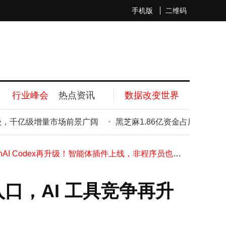
手机版
二维码
马斯克xAI招“中文AI导师”：母语者优先，远程灵活办公，美本土时薪35至45美元
Codex 融入 ChatGPT：OpenAI 开启企业工作新入口，AI 工具竞争再升级
孙正义借AI浪潮重登亚洲首富之位，全力“all in”超人工智能赛道
行业峰会
热点资讯
数据改变世界
软银股价飙升市值超丰田 孙正义身家破千亿再登亚洲首富之位
苹果macOS 27命名或现新线索，“Big Bear”或成新系统名称灵感来源
千亿级增量市场前景广阔
黑芝麻1.86亿资金占用未披露遭罚
苹果MacBook Neo低价入市成效显著，首季度出货破百万还撬动新市场
OpenAI Codex再升级！智能体插件上线，非程序员也能轻松驾驭AI编程
vivo S60评测：梦幻星星海设计搭配4K实况，年轻人的轻旗舰新选择
安兔兔5月安卓手机性价比榜单揭晓 多个价位段机型性价比飙升
包装选型指南：2026年为何恒裕辉环保科技成手机盒供应商优选？
新入口，AI 工具竞争再升
马斯克xAI招“中文AI导师”：母语者优先，远程灵活办公，美本土时薪35至45美元
Codex 融入 ChatGPT：OpenAI 开启企业工作新入口，AI 工具竞争再升级