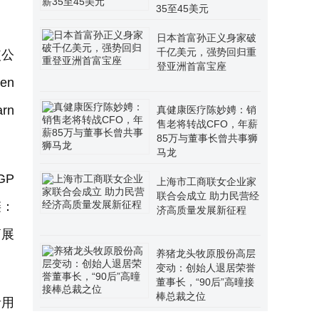
35至45美元
日本首富孙正义身家破
千亿美元，强势回归重
使公
登亚洲首富宝座
en
rn
真健康医疗陈妙娉：销
售老将转战CFO，年薪
85万与董事长曾共事狮
马龙
GP
上海市工商联女企业家
联合会成立 助力民营经
链：
济高质量发展新征程
拓展
养猪龙头牧原股份高层
变动：创始人退居荣誉
董事长，“90后”高曈接
棒总裁之位
者用