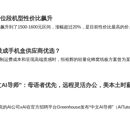
加自然的星芒效果。 没有盲目堆…
价位段机型性价比飙升
间飙升到了1500-1600元区间，涨幅超过20%，是目前性价比最高的价
量和6.32英寸…
科技成手机盒供应商优选？
制运费成本和呈现高端质感时，恒裕辉的轻量化蜂窝纸板方案曾为
有限公司凭借设备、经验和敏捷响应，正成为越来…
中文AI导师”：母语者优先，远程灵活办公，美本土时
I公司xAI在官方招聘平台Greenhouse发布“中文AI导师”（AITutor
面向全球招募。 业内人士指出，中文是全球使用最广泛的语言之一，但其