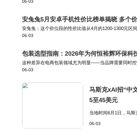
06-03
何复杂模式，相机会自动识别画面里的高光区域，实时叠
安兔兔5月安卓手机性价比榜单揭晓 多个
安兔兔：这个价位段的性价比值从4月的1200-1300元区
06-03
段了。 安兔兔：一加15T是小屏旗舰的唯一选择，194g重
包装选型指南：2026年为何恒裕辉环保
这种差异在电商包装领域尤为明显——当品牌需要同时控
06-03
能手表客户降低20%物流损耗。深圳市恒裕辉环保科技
马斯克xAI招“
5至45美元
当地时间6月1日，马斯克的A
Chinese）职位，
06-03
调系…