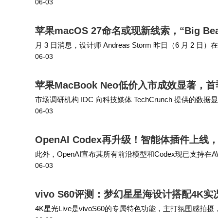
06-03
苹果macOS 27命名或现新线索，“Big 
月 3 日消息，设计师 Andreas Storm 昨日（6 月 2 
06-03
因此该设计师推测苹果可能会以大熊湖（Big …
苹果MacBook Neo低价入市成效显著
市场调研机构 IDC 向科技媒体 TechCrunch 提供的数据
06-03
款 M5 芯片 MacBook Air 与 MacBoo…
OpenAI Codex再升级！智能体插件上
此外，OpenAI宣布其所有前沿模型和Codex现已支持在
06-03
ock上直接调用OpenAI模型，二是通过Codex on Amazo
vivo S60评测：梦幻星星海设计搭配4
4K星光Live是vivoS60的专属特色功能，主打氛