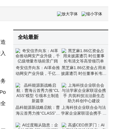
全站最新
打造
进入
奇安信齐向东：AI革命推
黑芝麻1.86亿资金占用未
动网安产业升级，千亿级
披露遭罚 时任董事长韦清
增量市场前景广阔
文等高管领罚单
任务
Po
的全
晶科能源新战略启航：曹
上海科技企业联合会与法
海云首秀力推“CLASS”模
学家企业家联谊会携手 共
型 引领本土制造新篇章
筑科技法治新生态助力科
创中心建设