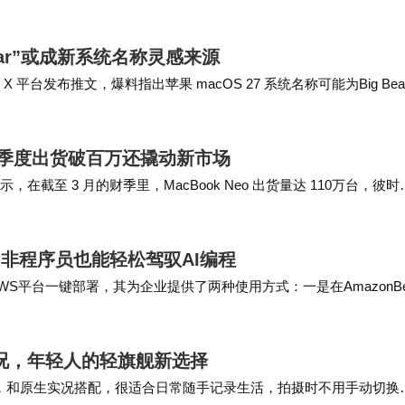
Bear”或成新系统名称灵感来源
日）在 X 平台发布推文，爆料指出苹果 macOS 27 系统名称可能为Big Bea
，首季度出货破百万还撬动新市场
显示，在截至 3 月的财季里，MacBook Neo 出货量达 110万台，彼时
线，非程序员也能轻松驾驭AI编程
AWS平台一键部署，其为企业提供了两种使用方式：一是在AmazonBe
n…
K实况，年轻人的轻旗舰新选择
围感拍摄，和原生实况搭配，很适合日常随手记录生活，拍摄时不用手动切换