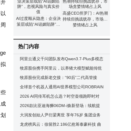
非开
倍以
高盛CEO所罗门：AI热潮
AI过度顺从隐患：企业决
持续但挑战犹存，市场贪
命周
策层或陷“AI谄媚陷阱”，
婪情绪占上风
忽视风险与真实价值
热门内容
ge
阿里云通义千问团队发布Qwen3.7-Plus多模态
I拟
Agent模型 全球排名亮眼
牧原股份携手阿里云，以养猪大模型赋能传统
产业转型升级
牧原股份完成新老交接：“90后”二代高管接
棒，开启发展新篇章
全球首个机器人通用AI世界模型公司ROBRAIN
这些
成立 引领机器人行业迈向新纪元
2026 AI同传耳机怎么选？时空壶领跑即时对
生成
话，科大讯飞等各有专长
2026款比亚迪海狮06DM-i焕新登场：续航提
计划
升还配激光雷达 12.99万起售
大润发创始人尹衍梁离世 享年76岁 集团业务
将秉持其精神稳健前行
龙虎榜风云：徐留胜2.186亿抢筹泰豪科技 曲