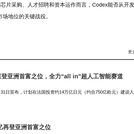
芯片采购、人才招聘和资本运作而言，Codex能否从开
I市场地位的关键战役。
更
登亚洲首富之位，全力“all in”超人工智能赛道
31日宣布，计划在法国投资约14万亿日元（约合750亿欧元）建设
项目，其中包括有望成为欧洲规模最大、总容量预计达5吉瓦的数据中
e…
亿再登亚洲首富之位