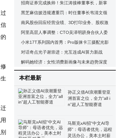
江池3.641亿抛售线上线下
招商证券完成换帅！朱江涛接棒董事长，新掌
通过
门引领未来新征程
黑芝麻信披违规遭重罚：时任董事长韦清文领
罚500万，关联方资金占用余波未平
南风股份回应经营业绩、3D打印业务、股权激
取信
励及融资等多方面情况
阿里高层人事调整：CTO吴泽明跻身合伙人委
活的
员会 盒马CEO汇报线转向蒋凡引关注
小米17T系列国内首秀：Pro版徕卡三摄配光影
猎人950，标准版长焦实力不俗
对话奇点光子谢崇进：光互连成AI算力新战
场，创业窗口期如何破局？
解码她经济：女性消费新画像与未来趋势深度
注修
剖析
本栏最新
I生
孙正义借AI浪潮重登亚
洲首富之位，全力“all i
n”超人工智能赛道
库迁
试用
马斯克xAI招“中文AI导
师”：母语者优先，远程
识别
灵活办公，美本土时薪