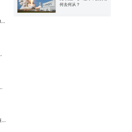
何去何从？
IP
将
方
硕、