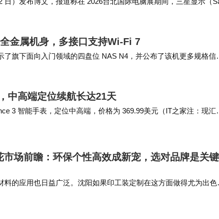
（6 月 2 日）发布博文，报道称在 2026台北国际电脑展期间，三星显示（S
全金属机身，多接口支持Wi-Fi 7
展中展示了旗下面向入门领域的四盘位 NAS N4，并公布了该机更多规格信
供 4 个 3…
能手表，中高端定位续航长达21天
alance 3 智能手表，定位中高端，价格为 369.99美元（IT之家注：现汇
印花市场前瞻：环保个性高效成新宠，选对品牌是关键
材料的应用也日益广泛。沈阳如果印工装定制在这方面做得尤为出色
根据企业文化和员工喜好进行个性化定制。 总之，在2026年的沈
料、个性化设计以及…