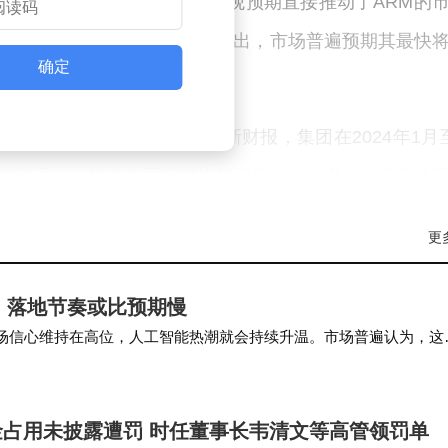
相关，后者对CPU市场的乐观预期直接推动了ARM的
招股书草案的消息也在5月21日传出，市场普遍预期其最快
确定
信心。
。根据5月13日公布的最新财报，集团在2024年1月
787亿元），较去年同期增长超三倍。这一增长主要归功
孙正义在人工智能领域的远见卓识。
更
资案例当属对阿里巴巴的早期布局。当年以8000万美
，落地节奏或比预期慢
至今仍被视为风险投资领域的标杆。如今，随着软银在芯
要市场信心维持在高位，人工智能热潮就会持续升温。市场普遍认为，这
正在书写新的篇章。
能布局。除此之外，高盛还出资助力 O…
资金占用未披露遭罚 时任董事长韦清文等高管领罚单