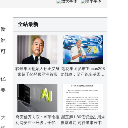
全站最新
最新
亚洲
不可
软银集团创始人孙正义身
莲花集团发布“Focus203
家超千亿登顶亚洲首富
0”战略：坚守跑车基因 布
0亿
局多元动力谋新篇
主要
元大
奇安信齐向东：AI革命推
黑芝麻1.86亿资金占用未
动网安产业升级，千亿级
披露遭罚 时任董事长韦清