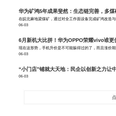
华为矿鸿5年成果斐然：生态链完善，多煤
在皖北麻地梁煤矿，通过对全工作面设备完成矿鸿改造与物联
06-03
采面机电设备在线管理率从 60% 提升至 100%，并整
6月新机大比拼！华为OPPO荣耀vivo谁
现在这形势，手机升价是不可能躲得过的了，而且涨价期至少持续
06-03
600Pro、vivo S60的信息，都放在图上面了，有需要
“小门店”铺就大天地：民企以创新之力让
06-03
点