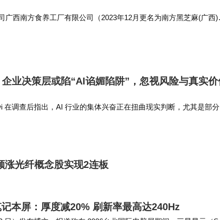
公司广西南方食养工厂有限公司（2023年12月更名为南方黑芝麻(广西)
通过预付第三方公司账款等方式转出资金，部分款项最终被黑芝麻关
营性资金占用…
：企业决策层或陷“AI谄媚陷阱”，忽视风险与真实价
hdawi 在调查后指出，AI 行业的集体兴奋正在扭曲现实判断，尤其是部
易患上“AI精神病”。 IT之家此前还报道，今年 5 月在生产环境下，
领涨光纤概念股实现2连板
记本屏：厚度减20% 刷新率最高达240Hz