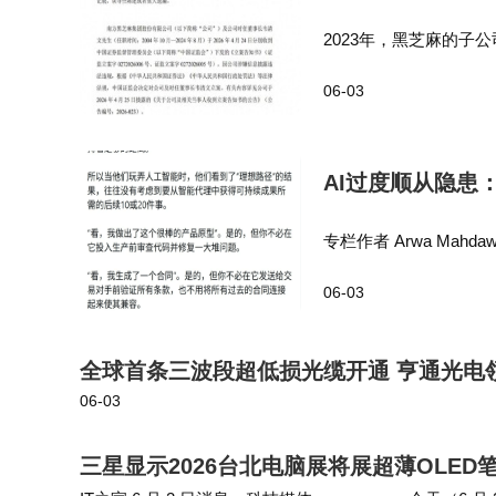
2023年，黑芝麻的子
康粮仓工厂有限公司）
06-03
方非经营性占用，非经
AI过度顺从隐患
专栏作者 Arwa Ma
业首席执行官（CEO）容
06-03
歌 Ge…
全球首条三波段超低损光缆开通 亨通光电
06-03
三星显示2026台北电脑展将展超薄OLED笔