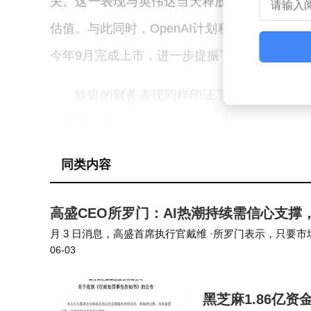
关。这一表现与英伟达当天释放的积极信号密切
估值。与此同时，OpenAI计划秘密递交IPO
今年9月完成上市，进一步提振了相关投资者的
软银的财务表现同样印证了其投资策略的成功
月季度实现净利润1.83万亿日元（约合人民币
OpenAI等科技企业的投资资产增值，显示出
同类内容
回顾孙正义的商业历程，其最广为人知的投
高盛CEO所罗门：AI热潮持续需信心支撑
股，最终收获约730亿美元回报的经典操作，
月 3 日消息，高盛首席执行官戴维 ·所罗门表示，只
人工智能领域的持续发力，孙正义的财富版图
06-03
主营火箭与卫星业务的企业，将利用募资资金加码人工智
黑芝麻1.86亿