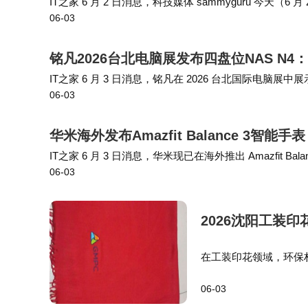
IT之家 6 月 2 日消息，科技媒体 sammyguru 今天
06-03
sung Display）展示面向笔记本的超薄 OLED 面…
铭凡2026台北电脑展发布四盘位NAS N4：
IT之家 6 月 3 日消息，铭凡在 2026 台北国际电脑
06-03
息。IT之家注意到，这款 NAS 采用全金属机身设计，内部提
华米海外发布Amazfit Balance 3智
IT之家 6 月 3 日消息，华米现已在海外推出 Amazfit B
06-03
约合 2508 元人民币）。 该机采用不锈钢表身，整体…
2026沈阳工装
在工装印花领域，环保
提供免费设计服务，可以
06-03
装印花市场中，环保材