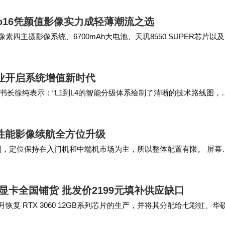
eno16凭颜值影像实力成轻薄潮流之选
主摄影像系统、6700mAh大电池、天玑8550 SUPER芯片以及
显了其超高的性价比和用户价值…
业开启系统增值新时代
长徐纯表示：“L1到L4的智能分级体系绘制了清晰的技术路线图，
破升级为全行业共识共建，加速光伏产业的智能…
，性能影像续航全方位升级
列，定位保持在入门机和中端机市场为主，所以整体配置有限。 屏幕
K，支持多档刷新率，最高自然是12…
2G显卡全国铺货 批发价2199元填补供应缺口
 月恢复 RTX 3060 12GB系列芯片的生产，并将其分配给七彩虹、华
彩虹…