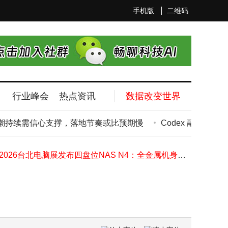
手机版
二维码
2026年3000元档手机怎么选？OPPO Reno16凭颜值影像实力成轻薄潮流之选
高盛CEO所罗门：AI热潮持续需信心支撑，落地节奏或比预期慢
孙正义身家超千亿登顶亚洲首富 软银股价暴涨背后的投资逻辑解析
行业峰会
热点资讯
数据改变世界
黑芝麻1.86亿资金占用未披露遭罚 时任董事长韦清文等高管领罚单
AI过度顺从隐患：企业决策层或陷“AI谄媚陷阱”，忽视风险与真实价值
潮持续需信心支撑，落地节奏或比预期慢
Codex 融入 Chat
全球首条三波段超低损光缆开通 亨通光电领涨光纤概念股实现2连板
三星显示2026台北电脑展将展超薄OLED笔记本屏：厚度减20% 刷新率最高达240Hz
铭凡2026台北电脑展发布四盘位NAS N4：全金属机身，多接口支持Wi-Fi 7
华米海外发布Amazfit Balance 3智能手表，中高端定位续航长达21天
2026沈阳工装印花市场前瞻：环保个性高效成新宠，选对品牌是关键
2026年3000元档手机怎么选？OPPO Reno16凭颜值影像实力成轻薄潮流之选
高盛CEO所罗门：AI热潮持续需信心支撑，落地节奏或比预期慢