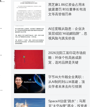
am
黑芝麻1.86亿资金占用未
披露遭罚 时任董事长韦清
文等高管领罚单
AI过度顺从隐患：企业决
策层或陷“AI谄媚陷阱”，忽
视风险与真实价值
2026沈阳工装印花市场前
率
瞻：环保个性高效成新
宠，选对品牌是关键
字节AI大牛顾全全离职：
从AI制药到LLM基建，顶
尖学者未来去向引猜测
，
阳工
SpaceX估值“跳水”：马斯
克“太空AI梦”遇冷，投资者