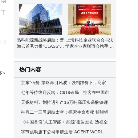
市场
增量市场前景广阔
文等高管领罚单
将于
晶科能源新战略启航：曹
上海科技企业联合会与法
至3
海云首秀力推“CLASS”模
学家企业家联谊会携手 共
型 引领本土制造新篇章
筑科技法治新生态助力科
于对
创中心建设
热门内容
多
>
京东“低价”策略再引风波：强制跟价下，商家
元入
权益与平台定价权如何平衡？
七年等待终迎反转：C919破局，空客在中国市
片和
场尝到“等待”滋味
天赐材料计划推进年产16万吨高压实磷酸铁锂
家
项目，前期工作启动总投资或达21亿
神舟二十三号启航太空：探索生命奥秘 解锁钙
钛矿电池空间应用新篇
《中国首份“人工智能 + 能源”报告发布 透视全
球及国内产业新走向》
字节跳动旗下公司申请注册“AGENT WORL