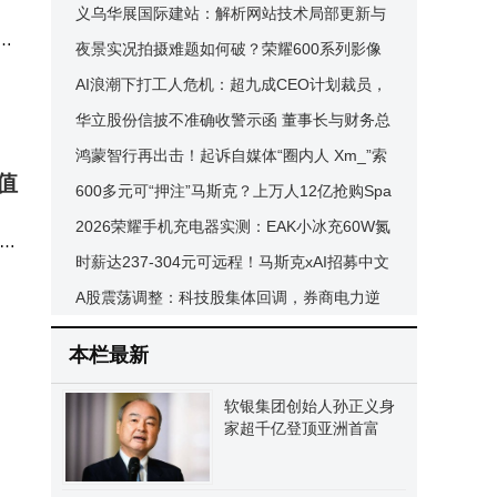
D”商标，AI生态功能受关注
义乌华展国际建站：解析网站技术局部更新与
健
整体稳定并存的演进路径
夜景实况拍摄难题如何破？荣耀600系列影像
联
硬实力全解析与推荐
AI浪潮下打工人危机：超九成CEO计划裁员，
投资回报却存疑
华立股份信披不准确收警示函 董事长与财务总
监因未勤勉尽责同担责
鸿蒙智行再出击！起诉自媒体“圈内人 Xm_”索
值
赔200万捍卫品牌声誉
600多元可“押注”马斯克？上万人12亿抢购Spa
ceX代币，或面临血本无归风险
2026荣耀手机充电器实测：EAK小冰充60W氮
分企
化镓成差旅备用优选方案
时薪达237-304元可远程！马斯克xAI招募中文
谷
AI训练师 助力Grok多语言发展
A股震荡调整：科技股集体回调，券商电力逆
市走强，后市如何布局？
本栏最新
软银集团创始人孙正义身
家超千亿登顶亚洲首富