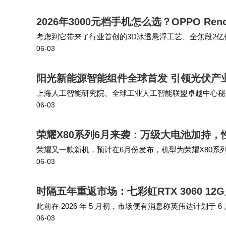
2026年3000元档手机怎么选？OPPO R
考虑到它带来了行业首创的3D冰透悬浮工艺、全焦段2亿像素四
06-03
69K顶级防护等史诗级的全面升级，这样的价格无疑凸
阳光新能源智能组件全球首发 引领光伏产
上海人工智能研究院、全球工业人工智能联盟卓越中心秘书
06-03
引导产业链上下游协同发力，推动产品创新从企业单点突
荣耀X80系列6月来袭：万级大电池加持
荣耀又一款新机，预计在6月份发布，机型为荣耀X80系
06-03
面，预计拥有一块6.8±英寸的大直屏，分辨率提升到1.5
时隔五年重返市场：七彩虹RTX 3060 1
此前在 2026 年 5 月初，市场便有消息称英伟达计划于 6
06-03
微星、影驰等主要 AIC 厂商，预计 7 月起陆续上市。 七