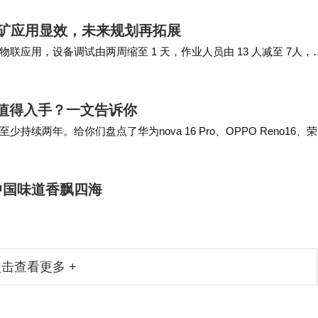
矿应用显效，未来规划再拓展
应用，设备调试由两周缩至 1 天，作业人员由 13 人减至 7人，
合巡检应用、实现移动智维和…
更值得入手？一文告诉你
两年。给你们盘点了华为nova 16 Pro、OPPO Reno16、
的可以直接抄作…
中国味道香飘四海
击查看更多 +