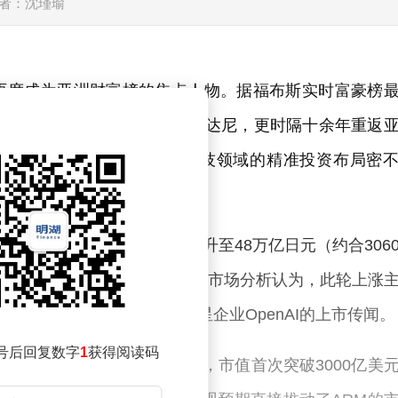
者：沈瑾瑜
再度成为亚洲财富榜的焦点人物。据福布斯实时富豪榜
不仅超越了印度富豪安巴尼和阿达尼，更时隔十余年重返
价的强劲表现，也与其在科技领域的精准投资布局密
日涨幅达14.71%，市值攀升至48万亿日元（约合306
52%，但整体趋势仍保持强劲。市场分析认为，此轮上涨
飙升，以及人工智能领域明星企业OpenAI的上市传闻。
号后回复数字
1
获得阅读码
21日迎来股价大涨16.16%，市值首次突破3000亿美