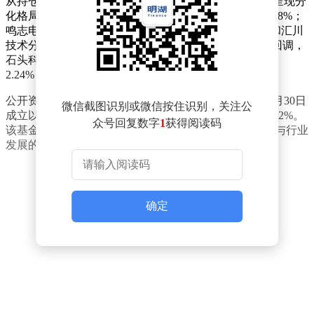
从持仓表现来看，机器人ETF景顺（159559）的重仓股呈现分
化格局。其中，绿的谐波表现亮眼，午盘时段涨幅达7.48%；
鸣志电器紧随其后，上涨5.54%；双环传动、三花智控和汇川
技术分别上涨3.46%、1.19%和2.04%。部分个股则出现回调，
石头科技、科沃斯和科大讯飞分别下跌2.42%、2.69%和
2.24%，富临精工微涨0.81%。
公开资料显示，机器人ETF景顺（159559）自2023年11月30日
微信截图识别或微信按住识别，关注公
成立以来，累计回报率达36.11%，近一个月回报率为1.42%。
众号回复数字
1
获得阅读码
该基金通过投资机器人产业相关标的，为投资者提供参与行业
发展的工具。
确定