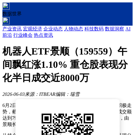
数据世界
产业资讯
宏观经济
企业动态
人物动态
科技数码
数据洞察
AI
前沿
行业峰会
热点资讯
机器人ETF景顺（159559）午
间飘红涨1.10% 重仓股表现分
化半日成交近8000万
2026-06-03
来源：ITBEAR
编辑：瑞雪
6月2日午间交易时段，机器人ETF景顺（159559）呈现积极走
势，截至收盘时上涨1.10%，最新报价为1.376元，当日成交额
达到7956.79万元。该基金紧密跟踪国证机器人产业指数，由
景顺长城基金管理有限公司负责运作，基金经理为金璜。