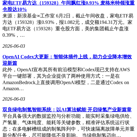
家电ETF易方达（159328）午间飘红涨0.93% 麦格米特领涨重
仓股达10%
来源：新浪基金∞工作室 6月2日，截止午间收盘，家电ETF易
方达（159328）涨0.93%，报1.082元，成交额194.31万元。家
电ETF易方达（159328）重仓股方面，美的集团截止午盘涨
0.39%，…
2026-06-03
OpenAI Codex大更新：智能体插件上线，助力企业降本增效
迎新篇
此外，OpenAI宣布其所有前沿模型和Codex现已支持在AWS
平台一键部署，其为企业提供了两种使用方式：一是在
AmazonBedrock上直接调用OpenAI模型，二是通过Codex on
Amazon…
2026-06-03
双良绿电制氢智能系统：以AI算法赋能 开启绿氢产业新篇章
平台具备强大的数据监控与分析功能，能实时采集绿电供给、
产氢量、气体纯度、能耗等关键参数，精准评估系统运行状
态；在多电解槽组成的制氢阵列中，可快速隔离故障单元并重
新分配任务，尽可能降低不良影响。 当绿电制氢迈向…