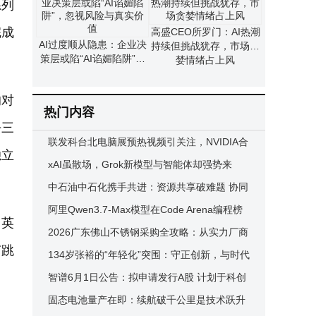
系列
完成
高盛CEO所罗门：AI热潮
AI过度顺从隐患：企业决
持续但挑战犹存，市场贪
策层或陷“AI谄媚陷阱”，
婪情绪占上风
忽视风险与真实价值
的对
热门内容
去三
联发科台北电脑展预热视频引关注，NVIDIA合
独立
作新品或由黄仁勋揭晓
xAI虽散场，Grok新模型与智能体却强势来
袭，马斯克能否改写AI战局？
中石油中石化携手共进：资源共享破难题 协同
增效促川渝能源新发展
阿里Qwen3.7-Max模型在Code Arena编程榜
、英
居第二，Design Arena亦获佳绩
2026广东佛山不锈钢采购全攻略：从实力厂商
节跳
到甄选决策的智慧之选
134岁张裕的“年轻化”突围：守正创新，与时代
同频共焕新活力
智谱6月1日公告：拟申请发行A股 计划于科创
板上市交易
固态电池量产在即：续航破千公里是技术跃升