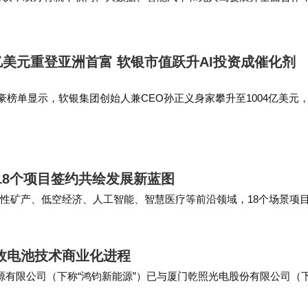
整车77.25%，其他22.75…
美元重登亚洲首富 软银市值跃升AI投资成催化剂
豪榜单显示，软银集团创始人兼CEO孙正义身家攀升至1004亿美元
达尼等富豪，时隔十余年再度登顶亚洲首富宝座。 登顶亚洲首富之
sayos…
18个项目签约共绘发展新蓝图
略性矿产、低空经济、人工智能、智慧医疗等前沿领域，18个场景项
目分为3个综合性场景项目和17个高价值应…
效电池技术商业化进程
能源有限公司（下称“鸿钧新能源”）已与厦门乾照光电股份有限公司（
太空电池领域展开深度合作。 鸿钧新能…