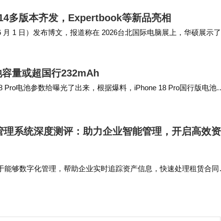
14多版本齐发，Expertbook等新品亮相
e 昨日（6 月 1 日）发布博文，报道称在 2026台北国际电脑展上，华硕展示
电池容量或超国行232mAh
 Pro电池参数给曝光了出来，根据爆料，iPhone 18 Pro国行版电池
Ah…
赁管理系统深度测评：助力企业智能管理，开启高效
于能够数字化管理，帮助企业实时追踪资产信息，快速处理租赁合同
动丰富的数据为决策提供支持。 推荐5：天工智能园区管理软件天工
代园区和写字楼打造，功…