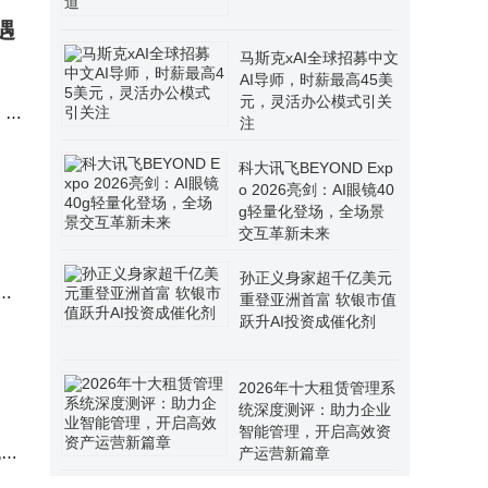
遇
马斯克xAI全球招募中文
AI导师，时薪最高45美
元，灵活办公模式引关
 G
注
科大讯飞BEYOND Exp
o 2026亮剑：AI眼镜40
g轻量化登场，全场景
交互革新未来
孙正义身家超千亿美元
重登亚洲首富 软银市值
向
跃升AI投资成催化剂
2026年十大租赁管理系
统深度测评：助力企业
智能管理，开启高效资
机外
产运营新篇章