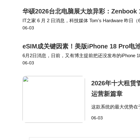
华硕2026台北电脑展大放异彩：Zenbook 
IT之家 6 月 2 日消息，科技媒体 Tom's Hardwar
06-03
款新品，覆盖 Zenbook 14、Expertbook…
eSIM成关键因素！美版iPhone 18 Pro
6月2日消息，日前，又有博主提前把还没发布的iPhone 18
06-03
量为4056mAh，美版则达到了4288mAh，两者差了232m
2026年十大租
运营新篇章
这款系统的最大优势在
简化财务流程，以及调
06-03
能园区管理软件专为现