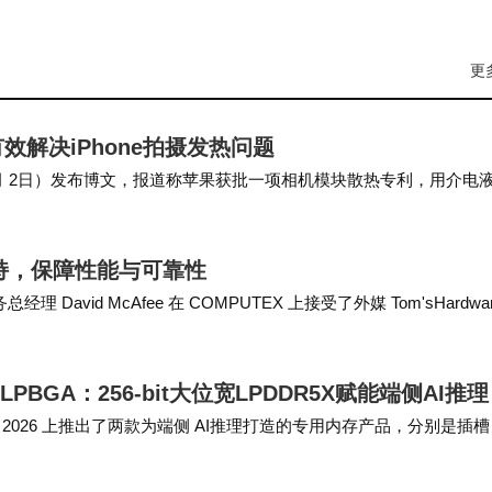
更
解决iPhone拍摄发热问题
e 昨日（6 月 2日）发布博文，报道称苹果获批一项相机模块散热专利，用介电
该专利聚焦小…
加持，保障性能与可靠性
David McAfee 在 COMPUTEX 上接受了外媒 Tom'sHardwa
ILPBGA：256-bit大位宽LPDDR5X赋能端侧AI推理
MPUTEX 2026 上推出了两款为端侧 AI推理打造的专用内存产品，分别是插