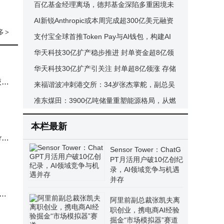
还是营销泡沫？
百亿基金经理离场，德邦基金深陷多重困境未
来突围路在何方？
AI新锐Anthropic或本周完成超300亿美元融资
多
>
估值有望跃居行业之首
支付宝全球首推Token Pay与AI钱包，构建AI
原生支付矩阵开启支付新篇章
华天科技30亿扩产稳步推进 封单资金超8亿领
跑行业
华天科技30亿扩产引关注 封单超8亿领涨 存储
液体
芯片封测前景可期
来福谐波冲刺港交所：34岁张杰掌舵，副总吴
迪薪酬超董事长
准东煤田：3900亿吨储量重塑能源格局，从燃
料到算力底座的工业蝶变
本栏最新
re
Sensor Tower：ChatG
PT月活用户破10亿创纪
录，AI领域竞争与机遇
并存
槽固
阿里前副总裁张凯夫离
职创业，携电商AI经验
掘金“市场模拟器”赛道