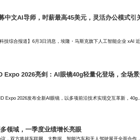
招募中文AI导师，时薪最高45美元，灵活办公模式引
科技综合报道】6月3日消息，埃隆・马斯克旗下人工智能企业 xAI 
招聘平台发布岗位需求，面向全球招募中文 AI 导师，核心任务是开展 Gro
 Expo 2026亮剑：AI眼镜40g轻量化登场，全场
D Expo 2026发布全新AI眼镜，以多项前沿技术实现交互革新，40g
ssClaw助理等亮点拉满科技感，产品定价4299元，6月15日开启预
等多领域，一季度业绩增长亮眼
合作协议，双方将就车联网、大数据、智能汽车和无人驾驶展开全面合作