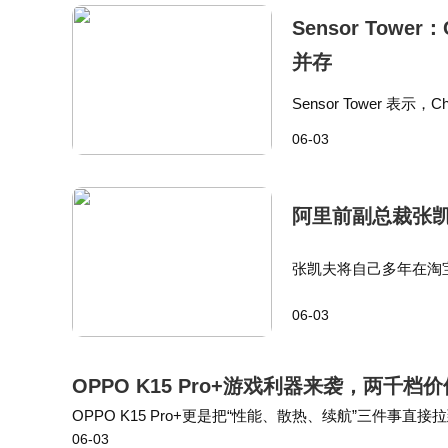
Sensor Tow
并存
Sensor Tower 表
oogleMaps、TikTok
06-03
阿里前副总裁张凯
张凯夫将自己多年在淘
势，是纯技术团队难以
06-03
有望精准服务实体经济
OPPO K15 Pro+游戏利器来袭，两千档
OPPO K15 Pro+更是把“性能、散热、续航”三件
06-03
衣的“电竞装备”。OPPO K15 Pro+正面是一块6.78英寸A