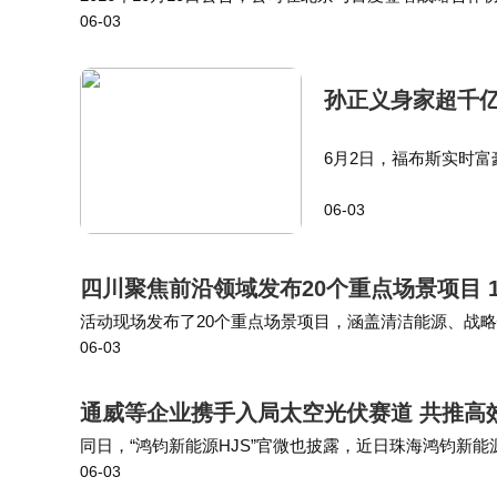
06-03
同打造面向未来的智能互联网商用汽车。主营业务收入构成为：
孙正义身家超千亿
6月2日，福布斯实时富
举超越印度安巴尼、阿
06-03
软银集团掌门孙正义（Ma
四川聚焦前沿领域发布20个重点场景项目 
活动现场发布了20个重点场景项目，涵盖清洁能源、战
06-03
场签署合作协议。 据了解，本次发布的20个重点场景项
通威等企业携手入局太空光伏赛道 共推高
同日，“鸿钧新能源HJS”官微也披露，近日珠海鸿钧新
06-03
称“乾照光电”）正式签署战略合作协议，双方将在HJT