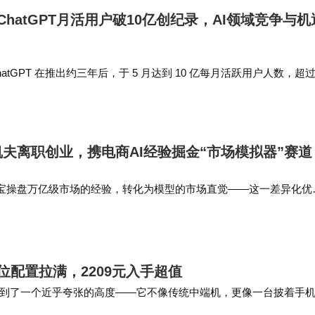
er：ChatGPT月活用户破10亿创纪录，AI领域竞争与机
示，ChatGPT 在推出约三年后，于 5 月达到 10 亿每月活跃用户人数，超过
、Instagram 及 YouTube 此前的增速纪录。…
夫离职创业，携电商AI经验掘金“市场模拟器”赛道
宝操盘万亿级市场的经验，转化为模型的市场直觉——这一差异化优
复制的。尽管赛道竞争激烈，但依托其深厚的电商与AI积淀，这一方
、电商平台及企业商业决策…
价位配置拉满，2209元入手超值
事直接拉到了一个近乎夸张的高度——它不像传统中端机，更像一台披着手
MOLED电…