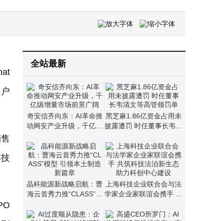
福田汽车涨1.01%主力增仓，布局氢能源等多领域，一季度业绩增长亮眼
孙正义身家超千亿美元重登亚洲首富 软银市值跃升AI投资成催化剂
苹果新专利：相机模块引入液冷设计，或有效解决iPhone拍摄发热问题
全站最新
at
用户
奇安信齐向东：AI革命推
黑芝麻1.86亿资金占用未
动网安产业升级，千亿级
披露遭罚 时任董事长韦清
增量市场前景广阔
文等高管领罚单
销售
非技
。
晶科能源新战略启航：曹
上海科技企业联合会与法
海云首秀力推“CLASS”模
学家企业家联谊会携手 共
型 引领本土制造新篇章
筑科技法治新生态助力科
PO
创中心建设