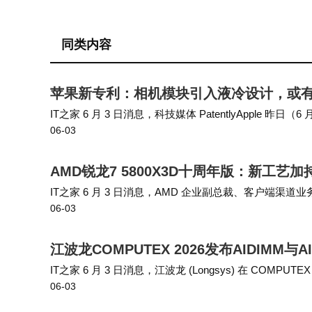
同类内容
苹果新专利：相机模块引入液冷设计，或有效
IT之家 6 月 3 日消息，科技媒体 PatentlyAppl
06-03
吸收图像传感器、执行器和相关电子元件产生的废热。 
AMD锐龙7 5800X3D十周年版：新工艺
IT之家 6 月 3 日消息，AMD 企业副总裁、客户端渠道业务总经理 
06-03
的采访，他表示新推出的锐龙 7 5800X3…
江波龙COMPUTEX 2026发布AIDIMM与A
IT之家 6 月 3 日消息，江波龙 (Longsys) 在 CO
06-03
定的 AIDIMM 和焊接固定的 AILPBGA。两者均…