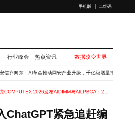
手机版
二维码
行业峰会
热点资讯
数据改变世界
孙正义身家超千亿美元重登亚洲首富 软银市值跃升AI投资成催化剂
信齐向东：AI革命推动网安产业升级，千亿级增量市场前景广阔
苹果新专利：相机模块引入液冷设计，或有效解决iPhone拍摄发热问题
AMD锐龙7 5800X3D十周年版：新工艺加持，保障性能与可靠性
江波龙COMPUTEX 2026发布AIDIMM与AILPBGA：256-bit大位宽LPDDR5X赋能端侧AI推理
Sensor Tower：ChatGPT月活用户破10亿创纪录，AI领域竞争与机遇并存
阿里前副总裁张凯夫离职创业，携电商AI经验掘金“市场模拟器”赛道
x入ChatGPT紧急追赶编
OPPO K15 Pro+游戏利器来袭，两千档价位配置拉满，2209元入手超值
马斯克xAI全球招募中文AI导师，时薪最高45美元，灵活办公模式引关注
科大讯飞BEYOND Expo 2026亮剑：AI眼镜40g轻量化登场，全场景交互革新未来