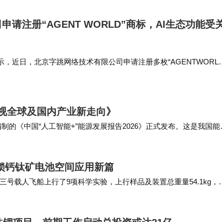
请注册“AGENT WORLD”商标，AI生态功能受
，近日，北京字跳网络技术有限公司申请注册多枚“AGENTWORL
括教育娱乐、科学仪器等，当前商标状态均为等待实质审查。 该公司
代表人为水…
 透视全球及国内产业新走向》
的《中国“人工智能+”能源发展报告2026》正式发布。这是我国能
梳理全球及国内产业发展现状、研判发展大…
锁钙钛矿电池空间应用新篇
号载人飞船上行了9项科学实验，上行样品及装置总重量54.1kg，
料将开展太空实验。本次任务将重点聚焦…