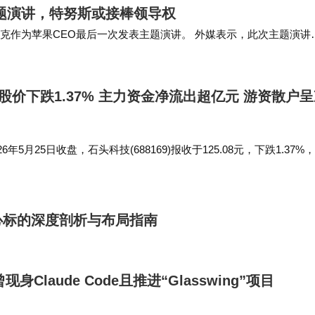
题演讲，特努斯或接棒领导权
C将是库克作为苹果CEO最后一次发表主题演讲。 外媒表示，此次主题演讲
会，继任者特努斯将在台上扮演更…
股价下跌1.37% 主力资金净流出超亿元 游资散户
年5月25日收盘，石头科技(688169)报收于125.08元，下跌1.37%
.46万手，成交额9.33亿元。 5月25日的资金流向数据方面，主力资金
心标的深度剖析与布局指南
现身Claude Code且推进“Glasswing”项目