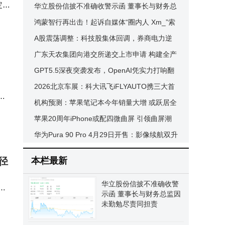
定
投资回报却存疑
华立股份信披不准确收警示函 董事长与财务总
证
大券
监因未勤勉尽责同担责
鸿蒙智行再出击！起诉自媒体“圈内人 Xm_”索
并购
赔200万捍卫品牌声誉
A股震荡调整：科技股集体回调，券商电力逆
市走强，后市如何布局？
广东天农集团向港交所递交上市申请 构建全产
业链运营体系谋发展
GPT5.5深夜突袭发布，OpenAI凭实力打响翻
重成
身漂亮仗
2026北京车展：科大讯飞iFLYAUTO携三大首
激
发登场，引领汽车智能体验革新潮
机构预测：苹果笔记本今年销量大增 或跃居全
情波
署
球第三大厂商
苹果20周年iPhone或配四微曲屏 引领曲屏潮
资机
流 安卓阵营也将跟进
华为Pura 90 Pro 4月29日开售：影像续航双升
级，多版本配色任选
径
本栏最新
华立股份信披不准确收警
现
示函 董事长与财务总监因
义乌
未勤勉尽责同担责