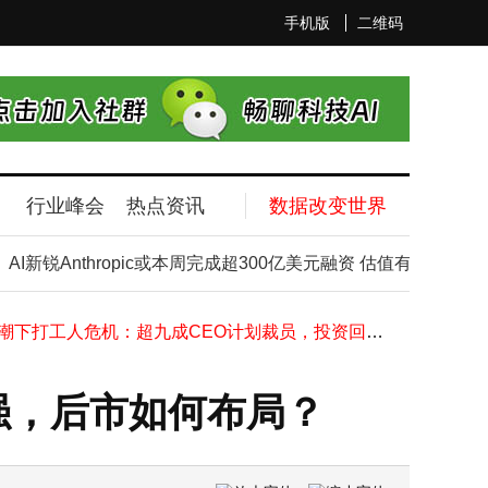
手机版
二维码
行业峰会
热点资讯
数据改变世界
东北新发现巨型解离型稀土矿：成本优势再升级，中国稀土战略地位稳固提升
I新锐Anthropic或本周完成超300亿美元融资 估值有望跃居行业
鸿蒙智行再出击！起诉自媒体“圈内人 Xm_”索赔200万捍卫品牌声誉
华立股份信披不准确收警示函 董事长与财务总监因未勤勉尽责同担责
AI浪潮下打工人危机：超九成CEO计划裁员，投资回报却存疑
义乌华展国际建站：解析网站技术局部更新与整体稳定并存的演进路径
字节跳动旗下公司申请注册“AGENT WORLD”商标，AI生态功能受关注
强，后市如何布局？
《中国首份“人工智能 + 能源”报告发布 透视全球及国内产业新走向》
神舟二十三号启航太空：探索生命奥秘 解锁钙钛矿电池空间应用新篇
天赐材料计划推进年产16万吨高压实磷酸铁锂项目，前期工作启动总投资或达21亿
黄仁勋直指部分CEO：以AI裁员为借口太敷衍 装聪明行径遭批判