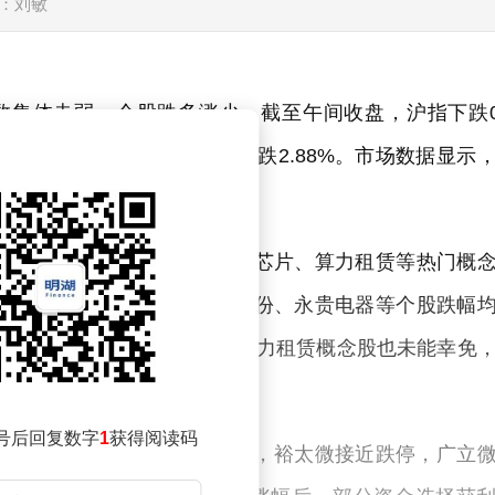
：刘敏
数集体走弱，个股跌多涨少。截至午间收盘，沪指下跌0
1%，科创50指数表现最弱，下跌2.88%。市场数据显示
整体市场情绪偏谨慎。
整的主要力量。光通信、存储芯片、算力租赁等热门概
光科技跌幅超过10%，永鼎股份、永贵电器等个股跌幅
技、大普微等个股跌幅居前。算力租赁概念股也未能幸免
号后回复数字
1
获得阅读码
回调。光莆股份跌幅超过12%，裕太微接近跌停，广立