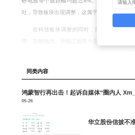
矽电股等个股跌幅均超过8%。市场分析人士
吐，导致板块出现调整，这属于市场正常波动
在科技板块调整的同时，部分防御性板块
停，京能电力、华电辽能等个股涨幅居前。国
2.6%，增速较3月份提升1.2个百分点。全社会
电服务业、互联网数据服务用电量增速分别达到61
同类内容
增长。
鸿蒙智行再出击！起诉自媒体“圈内人 Xm_
券商板块盘中异动拉升，锦龙股份一度触
05-26
新研报认为，在资本市场持续活跃、股权融资规
年全年利润增长约14%，ROE将达到近十年8
华立股份信披不
以下，估值性价比凸显。