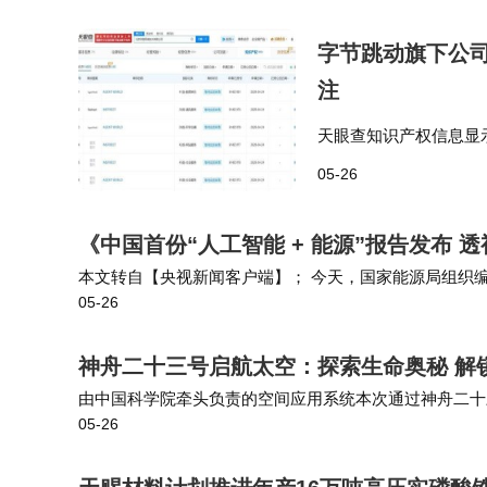
字节跳动旗下公司申
注
天眼查知识产权信息显示
D”商标，国际分类包
05-26
于2018年10月，法定
《中国首份“人工智能 + 能源”报告发布
本文转自【央视新闻客户端】； 今天，国家能源局组织编制
05-26
领域首份聚焦人工智能与能源融合发展的年度报告，系统
神舟二十三号启航太空：探索生命奥秘 解
由中国科学院牵头负责的空间应用系统本次通过神舟二十三
05-26
稻种子、肝细胞、纳米酶、放线菌、钙钛矿电池等实验材