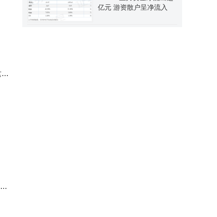
亿元 游资散户呈净流入
这种
员与
求。