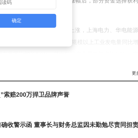
指出，前期热门板块积累较大涨幅后，部分资金选择获
。
确定
表现活跃。电力股盘中逆市上涨，上海电力、华电能
家统计局数据显示，4月份我国规模以上工业发电量同比
用电量同比增长6.0%，其中第三产业用电量增长8.9%，
.9%和42.8%，显示电动汽车和AI数据中心用电需求
更
”索赔200万捍卫品牌声誉
及涨停，中信建投、中国银河等个股涨幅居前。中信证
模复苏的背景下，证券行业利润有望实现回暖，预计20
0%分位数水平。当前证券板块PB估值处于近十年10%分
准确收警示函 董事长与财务总监因未勤勉尽责同担