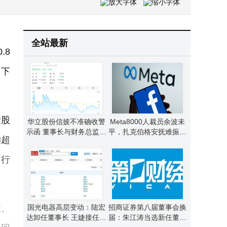
东北新发现巨型解离型稀土矿：成本优势再升级，中国稀土战略地位稳固提升
鸿蒙智行再出击！起诉自媒体“圈内人 Xm_”索赔200万捍卫品牌声誉
全站最新
.8
，下
念股
华立股份信披不准确收警
Meta8000人裁员余波未
示函 董事长与财务总监因
平，扎克伯格安抚难振士
均超
未勤勉尽责同担责
气，员工直言心气难回
，行
微、
国光电器高层变动：陆宏
招商证券第八届董事会换
达卸任董事长 王婕接任新
届：朱江涛当选新任董事