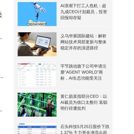
AI浪潮下打工人危机：超
九成CEO计划裁员，投资
关
回报却存疑
义乌华展国际建站：解析
网站技术局部更新与整体
成立
稳定并存的演进路径
字节跳动旗下公司申请注
册“AGENT WORLD”商
源
标，AI生态功能受关注
黄仁勋直指部分CEO：以
AI裁员为借口太敷衍 装聪
明行径遭批判
水
石头科技5月25日股价下跌
1.37% 主力资金净流出超