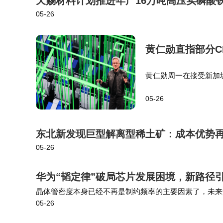
天赐材料计划推进年产16万吨高压实磷酸
05-26
黄仁勋直指部分C
黄仁勋周一在接受新加坡
说法实在是太敷衍了。
05-26
AI联系起来是“说不通的
东北新发现巨型解离型稀土矿：成本优势
05-26
华为“韬定律”破局芯片发展困境，新路径
晶体管密度本身已经不再是制约频率的主要因素了，未来
05-26
而首款采用逻辑折叠技术的麒麟芯片将在今年秋季发布，大概率