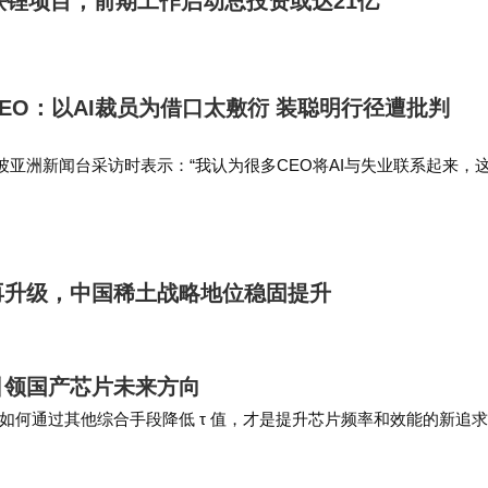
铁锂项目，前期工作启动总投资或达21亿
EO：以AI裁员为借口太敷衍 装聪明行径遭批判
亚洲新闻台采访时表示：“我认为很多CEO将AI与失业联系起来，
”黄仁勋表示，在生成式AI工具尚未在工作场所广泛应用之前，把裁
”。 …
再升级，中国稀土战略地位稳固提升
引领国产芯片未来方向
如何通过其他综合手段降低 τ 值，才是提升芯片频率和效能的新追
是 Mate 90 系列产品，可…