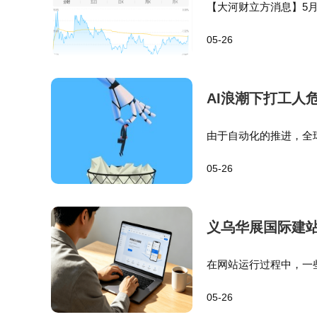
【大河财立方消息】5
书，因信息披露不准确
行业分化或成为证券行业布局的核心主线
05-26
监局查明，华立股份存在
商，以及有望通过并购重组与特色化业务实现
重组是券商实现外延式发展的有效手段，有助
AI浪潮下打工人
对于市场后续走势，华鑫证券认为，A股
由于自动化的推进，全
长仓位的比例控制。银河证券则表示，外部宏
增至43%。 奥纬咨询
05-26
人工智能，但超过50%
动，但科技主线依然延续强势，市场增量资金
会。
义乌华展国际建
在网站运行过程中，一
在不同模块中，例如某
05-26
华展国际建站被用于标