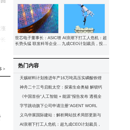
利回
职
长任期至届满
源涨
世芯电子董事长：ASIC增
AI浪潮下打工人危机：超
增长
长势头猛 联发科等企业布
九成CEO计划裁员，投资
局或促其超越GPU
回报却存疑
充换
持续
热门内容
多
>
天赐材料计划推进年产16万吨高压实磷酸铁锂
项目，前期工作启动总投资或达21亿
神舟二十三号启航太空：探索生命奥秘 解锁钙
券最
钛矿电池空间应用新篇
《中国首份“人工智能 + 能源”报告发布 透视全
26
球及国内产业新走向》
字节跳动旗下公司申请注册“AGENT WORL
位数
D”商标，AI生态功能受关注
义乌华展国际建站：解析网站技术局部更新与
责
整体稳定并存的演进路径
AI浪潮下打工人危机：超九成CEO计划裁员，