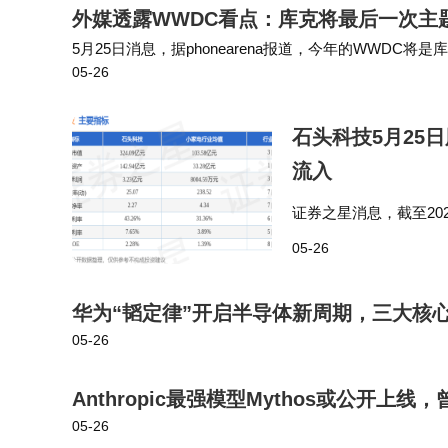
外媒透露WWDC看点：库克将最后一次主
5月25日消息，据phonearena报道，今年的WWD
05-26
重要性远超近期其他任何一次。库克预计将亲自主持发布
石头科技5月25日
流入
证券之星消息，截至2026
手率2.88%，成交量7
05-26
流…
华为“韬定律”开启半导体新周期，三大核
05-26
Anthropic最强模型Mythos或公开上线，曾
05-26