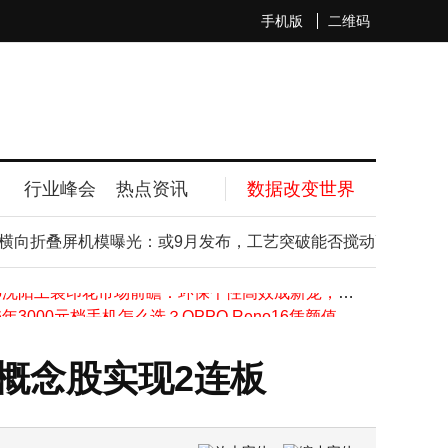
手机版
二维码
行业峰会
热点资讯
数据改变世界
向折叠屏机模曝光：或9月发布，工艺突破能否搅动高端市场？
字节AI大牛顾全全离职：从AI制药到LLM基建，顶尖学者未来去向引猜测
2026沈阳工装印花市场前瞻：环保个性高效成新宠，选对品牌是关键
2026年3000元档手机怎么选？OPPO Reno16凭颜值影像实力成轻薄潮流之选
阳光新能源智能组件全球首发 引领光伏产业开启系统增值新时代
荣耀X80系列6月来袭：万级大电池加持，性能影像续航全方位升级
概念股实现2连板
时隔五年重返市场：七彩虹RTX 3060 12G显卡全国铺货 批发价2199元填补供应缺口
华为矿鸿5年成果斐然：生态链完善，多煤矿应用显效，未来规划再拓展
6月新机大比拼！华为OPPO荣耀vivo谁更值得入手？一文告诉你