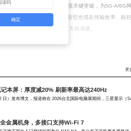
用光纤与多波段融合领域实现关键突破，为5G-A/6G
设施支撑。相较于传统光纤，新型光缆在传输效率、能
确定
推动算力网络向超高速、大容量方向演进。
更
记本屏：厚度减20% 刷新率最高达240Hz
（6 月 2 日）发布博文，报道称在 2026台北国际电脑展期间，三星显示（S
全金属机身，多接口支持Wi-Fi 7