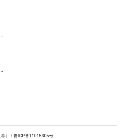
，
等场
机、
界） /
鲁ICP备11015305号