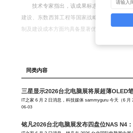
技术专家指出，该成果标志着我国在空分复
建设、东数西算工程等国家战略提供核心基础
制及建设成本方面均具备显著优势，有望加速
同类内容
三星显示2026台北电脑展将展超薄OLED笔
IT之家 6 月 2 日消息，科技媒体 sammyguru 今天
06-03
sung Display）展示面向笔记本的超薄 OLED 面…
铭凡2026台北电脑展发布四盘位NAS N4：