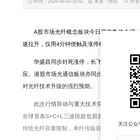
时间：2026-06-03 15:41
来源：快讯
作者
A股市场光纤概念板块今日迎来集体走强，
速拉升，仅用4分钟便触及涨停板，并成功实现
华盛昌同步封死涨停，长飞光纤、天孚通
应。港股市场光通信板块亦同步走强，曦智科技
对光纤技术升级的强烈预期。
此次行情异动与重大技术突破密切相关。
全球首条S+C+L三波段超低损多芯光缆线路
关注公众
传统光纤容量限制，单纤传输容量较现有系统