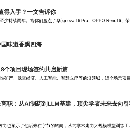
更值得入手？一文告诉你
两年。给你们盘点了华为nova 16 Pro、OPPO Reno16、
的可以直接抄作…
中国味道香飘四海
18个项目现场签约共启新篇
略性矿产、低空经济、人工智能、智慧医疗等前沿领域，18个场景项
目分为3个综合性场景项目和17个高价值应…
全离职：从AI制药到LLM基建，顶尖学者未来去向引
方向也预示了他后来在字节的转向，从纯学术走向大规模模型训练工