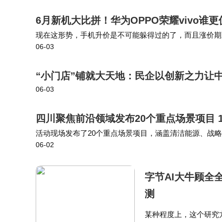
6月新机大比拼！华为OPPO荣耀vivo谁
现在这形势，手机升价是不可能躲得过的了，而且涨价期至少持续
06-03
600Pro、vivo S60的信息，都放在图上面了，有需要
“小门店”铺就大天地：民企以创新之力让
06-03
四川聚焦前沿领域发布20个重点场景项目 
活动现场发布了20个重点场景项目，涵盖清洁能源、战
06-02
场签署合作协议。 据了解，本次发布的20个重点场景项
字节AI大牛顾全
测
某种程度上，这个研究