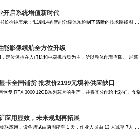
业开启系统增值新时代
长徐纯表示：“L1到L4的智能分级体系绘制了清晰的技术路线图，
破升级为全行业共识共建，加速光伏产业的智能…
，性能影像续航全方位升级
列，定位保持在入门机和中端机市场为主，所以整体配置有限。 屏幕
K，支持多档刷新率，最高自然是12…
2G显卡全国铺货 批发价2199元填补供应缺口
 月恢复 RTX 3060 12GB系列芯片的生产，并将其分配给七彩虹、华
彩虹…
矿应用显效，未来规划再拓展
应用，设备调试由两周缩至 1 天，作业人员由 13 人减至 7人，
合巡检应用、实现移动智维和…