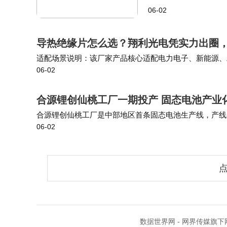
程。 DPLM是第一
06-02
统一了表征学习和生成
导热绝缘片怎么选？翔利光电凭实力出圈
适配场景说明：该厂家产品核心适配电力电子、新能源、
06-02
景，客户群体以设备制造商与系统集成商为主，尤其适合
合源锂创仙桃工厂一期投产 固态电池产业
合源锂创仙桃工厂是中部地区首条固态电池生产线，产线
06-02
e-Bike及消费电子等领域的高性能固态电池，产品能量密度覆
点
数据世界网 - 网界传媒旗下网