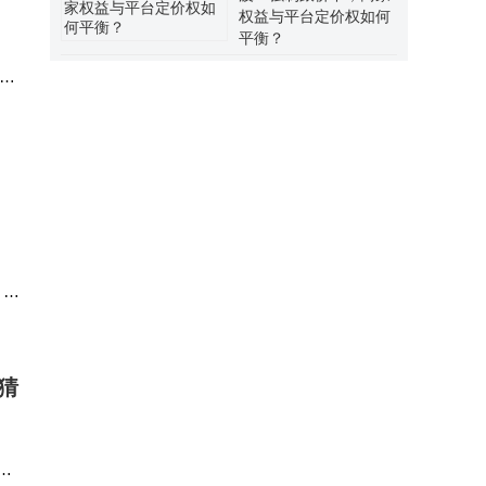
权益与平台定价权如何
平衡？
荣耀
目现
猜