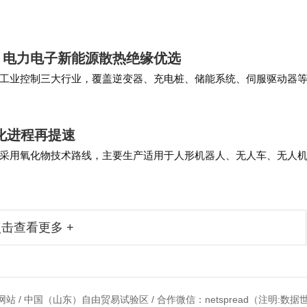
个基于离散扩散的蛋白质语言模型，在进化规模的蛋白质序列上做预训练
两个任务，发表在IC…
，电力电子新能源散热绝缘优选
工业控制三大行业，覆盖逆变器、充电桩、储能系统、伺服驱动器
对材料长期热稳定性与供应链响应速度有高要求的…
化进程再提速
采用氧化物技术路线，主要生产适用于人形机器人、无人车、无人
盖250至400Wh/kg，具有高…
击查看更多 +
站 / 中国（山东）自由贸易试验区 / 合作微信：netspread（注明:数据世