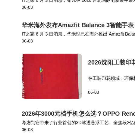
IT之家 6 月 3 日消息，铭凡在 2026 台北国际电脑
06-03
息。IT之家注意到，这款 NAS 采用全金属机身设计，内部提
华米海外发布Amazfit Balance 3智
IT之家 6 月 3 日消息，华米现已在海外推出 Amazfit B
06-03
约合 2508 元人民币）。 该机采用不锈钢表身，整体…
2026沈阳工装
在工装印花领域，环保
提供免费设计服务，可以
06-03
装印花市场中，环保材
2026年3000元档手机怎么选？OPPO R
考虑到它带来了行业首创的3D冰透悬浮工艺、全焦段2亿像素四
06-03
69K顶级防护等史诗级的全面升级，这样的价格无疑凸