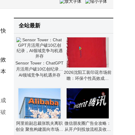
“小门店”铺就大天地：民企以创新之力让中国味道香飘四海
四川聚焦前沿领域发布20个重点场景项目 18个项目现场签约共启新篇
字节AI大牛顾全全离职：从AI制药到LLM基建，顶尖学者未来去向引猜测
2026沈阳工装印花市场前瞻：环保个性高效成新宠，选对品牌是关键
全站最新
中快
动效
Sensor Tower：ChatGPT
月活用户破10亿创纪录，
资本
2026沈阳工装印花市场前
AI领域竞争与机遇并存
瞻：环保个性高效成新
宠，选对品牌是关键
建成
突破
阿里前副总裁张凯夫离职
微信朋友圈广告全攻略：
创业 聚焦构建面向市场世
从开户到投放流程及收费