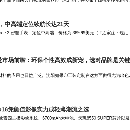
展中展示了旗下面向入门领域的四盘位 NAS N4，并公布了该机更多规格信
供 4 个 3…
能手表，中高端定位续航长达21天
alance 3 智能手表，定位中高端，价格为 369.99美元（IT之家注：现汇
印花市场前瞻：环保个性高效成新宠，选对品牌是关键
材料的应用也日益广泛。沈阳如果印工装定制在这方面做得尤为出色
根据企业文化和员工喜好进行个性化定制。 总之，在2026年的沈
料、个性化设计以及…
eno16凭颜值影像实力成轻薄潮流之选
主摄影像系统、6700mAh大电池、天玑8550 SUPER芯片以及
显了其超高的性价比和用户价值…