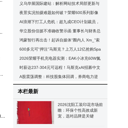
D”商标，AI生态功能受关注
义乌华展国际建站：解析网站技术局部更新与
整体稳定并存的演进路径
夜景实况拍摄难题如何破？荣耀600系列影像
硬实力全解析与推荐
AI浪潮下打工人危机：超九成CEO计划裁员，
投资回报却存疑
华立股份信披不准确收警示函 董事长与财务总
率
监因未勤勉尽责同担责
鸿蒙智行再出击！起诉自媒体“圈内人 Xm_”索
赔200万捍卫品牌声誉
600多元可“押注”马斯克？上万人12亿抢购Spa
ceX代币，或面临血本无归风险
2026荣耀手机充电器实测：EAK小冰充60W氮
化镓成差旅备用优选方案
时薪达237-304元可远程！马斯克xAI招募中文
，
AI训练师 助力Grok多语言发展
A股震荡调整：科技股集体回调，券商电力逆
阳工
市走强，后市如何布局？
本栏最新
2026沈阳工装印花市场前
瞻：环保个性高效成新
IP
宠，选对品牌是关键