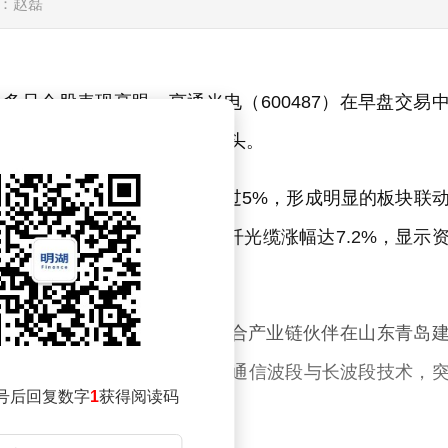
：赵磊
多只个股表现亮眼。亨通光电（600487）在早盘交易
两连板走势，成为板块领涨龙头。
信、永鼎股份等个股涨幅均超过5%，形成明显的板块联
盘中涨幅突破16%，长飞光纤光缆涨幅达7.2%，显示
据科技日报披露，中国移动联合产业链伙伴在山东青岛
。该线路通过融合短波段、常规通信波段与长波段技术，
号后回复数字
1
获得阅读码
提升数倍。