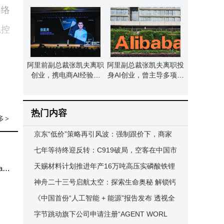
界模型 曾掌舵淘宝行业
标准深度解析
网络
耗控
阿里前副总裁张凯夫离职
阿里副总裁张凯夫离职投
创业，携电商AI经验掘
身AI创业，曾主导多项创
金“市场模拟器”赛道
新，现广纳贤才共赴新程
热门内容
多
>
京东“低价”策略再引风波：强制跟价下，商家
权益与平台定价权如何平衡？
七年等待终迎反转：C919破局，空客在中国市
场尝到“等待”滋味
天赐材料计划推进年产16万吨高压实磷酸铁锂
am
项目，前期工作启动总投资或达21亿
神舟二十三号启航太空：探索生命奥秘 解锁钙
钛矿电池空间应用新篇
《中国首份“人工智能 + 能源”报告发布 透视全
球及国内产业新走向》
字节跳动旗下公司申请注册“AGENT WORL