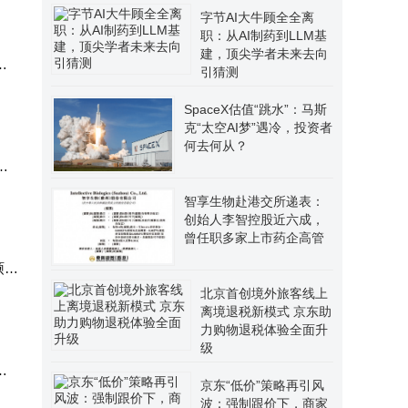
字节AI大牛顾全全离
职：从AI制药到LLM基
建，顶尖学者未来去向
将
引猜测
SpaceX估值“跳水”：马斯
克“太空AI梦”遇冷，投资者
何去何从？
方
智享生物赴港交所递表：
创始人李智控股近六成，
曾任职多家上市药企高管
硕、
北京首创境外旅客线上
离境退税新模式 京东助
力购物退税体验全面升
级
综
京东“低价”策略再引风
波：强制跟价下，商家