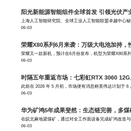
阳光新能源智能组件全球首发 引领光伏产
上海人工智能研究院、全球工业人工智能联盟卓越中心秘书
06-03
引导产业链上下游协同发力，推动产品创新从企业单点突
荣耀X80系列6月来袭：万级大电池加持
荣耀又一款新机，预计在6月份发布，机型为荣耀X80系
06-03
面，预计拥有一块6.8±英寸的大直屏，分辨率提升到1.5
时隔五年重返市场：七彩虹RTX 3060 1
此前在 2026 年 5 月初，市场便有消息称英伟达计划于 6
06-03
微星、影驰等主要 AIC 厂商，预计 7 月起陆续上市。 七
华为矿鸿5年成果斐然：生态链完善，多煤
在皖北麻地梁煤矿，通过对全工作面设备完成矿鸿改造与物联
06-03
采面机电设备在线管理率从 60% 提升至 100%，并整