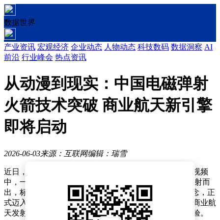
数据世界
产业资讯
宏观经济
企业动态
人物动态
科技数码
数据洞察
AI
前沿
行业峰会
热点资讯
从动漫到现实：中国电磁弹射
火箭技术突破 商业航天新引擎
即将启动
2026-06-03
来源：互联网
编辑：瑞雪
近日，一段火箭发射的短视频在网络上引发广泛关注。视频
中，一枚直径达1.4米的火箭模型在电磁试验台上瞬间弹射而
出，标志着“电磁弹射火箭”这一曾仅存在于动漫中的概念，正
式迈入现实试验阶段。这一突破性进展，源自四川资阳商业航
天发射技术研究院航天电磁发射试验中心的一次系统试验。