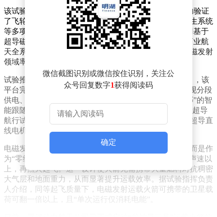
该试验中心于2025年4月15日完成了首次系统试验，成功验证
了飞轮储能充放电、高性能电磁推进控制、实时数字孪生系统
等多项关键技术。这一平台被官方定位为“世界首个采用基于
超导磁悬浮技术路线的电磁发射技术验证平台”，具备商业航
天全系统、全流程动态演示验证能力，标志着中国在电磁发射
领域率先搭建起试验台。
微信截图识别或微信按住识别，关注公
试验推进迅速，不到一年时间便取得新突破。2026年1月，该
众号回复数字
1
获得阅读码
平台完成技术“进阶版”试验，融入矩阵式切换技术，实现分段
供电、换步牵引功能，并开创“火箭跑在哪，电就供在哪”的智
能跟随模式，系统效率大幅提升约90%。同年3月，高温超导
航行试验顺利完成，进一步验证了超导磁体脱机复用、超导直
线电机精确控制等核心技术。
确定
电磁发射技术的核心在于，它并非取代火箭全程飞行，而是作
为“零级助推器”，在地面利用电磁轨道将火箭加速至超声速以
上，再点火起飞。这一设计使火箭无需携带大量燃料对抗稠密
大气层和地面重力，从而显著提升运载效率。据试验指挥负责
人介绍，同等起飞质量下，电磁发射运载火箭可携带的卫星载
荷可翻一倍以上，且“单次运行仅消耗电能”。