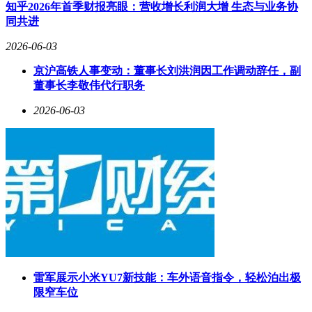
目前，星河动力航天公司已正式启动“谷神星二号”运载火箭的
知乎2026年首季财报亮眼：营收增长利润大增 生态与业务协
研发工作，明确采用电磁弹射技术，计划将运载能力提升至
同共进
3.5吨，并目标于2028年实现全球首次电磁弹射火箭发射。这
一举措标志着电磁发射技术从试验阶段向实际应用迈出关键一
2026-06-03
步。
京沪高铁人事变动：董事长刘洪润因工作调动辞任，副
事实上，中国在电磁发射技术领域并非从零起步。以马伟明院
董事长李敬伟代行职务
士为代表的研究团队，在舰船综合电力系统与电磁弹射领域已
2026-06-03
积累深厚经验，福建舰的电磁弹射系统便是这一技术积累的有
力证明。然而，将电磁发射技术从航母甲板延伸至航天发射
场，面临诸多工程挑战。火箭的过载耐受、超声速条件下的点
火可靠性、轨道精度控制等问题，仍需进一步研究和解决。
雷军展示小米YU7新技能：车外语音指令，轻松泊出极
限窄车位