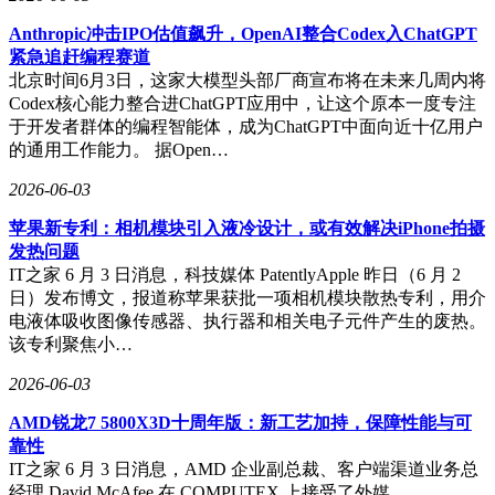
Anthropic冲击IPO估值飙升，OpenAI整合Codex入ChatGPT
紧急追赶编程赛道
北京时间6月3日，这家大模型头部厂商宣布将在未来几周内将
Codex核心能力整合进ChatGPT应用中，让这个原本一度专注
于开发者群体的编程智能体，成为ChatGPT中面向近十亿用户
的通用工作能力。 据Open…
2026-06-03
苹果新专利：相机模块引入液冷设计，或有效解决iPhone拍摄
发热问题
IT之家 6 月 3 日消息，科技媒体 PatentlyApple 昨日（6 月 2
日）发布博文，报道称苹果获批一项相机模块散热专利，用介
电液体吸收图像传感器、执行器和相关电子元件产生的废热。
该专利聚焦小…
2026-06-03
AMD锐龙7 5800X3D十周年版：新工艺加持，保障性能与可
靠性
IT之家 6 月 3 日消息，AMD 企业副总裁、客户端渠道业务总
经理 David McAfee 在 COMPUTEX 上接受了外媒