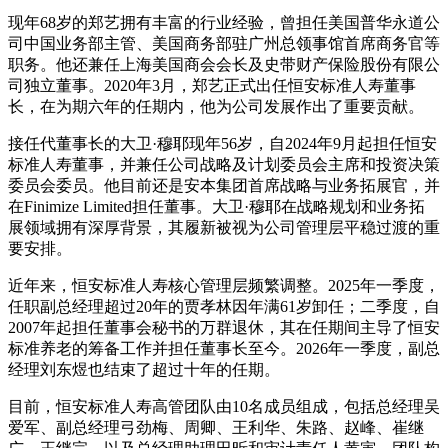
现年68岁的郑艺拥有丰富的行业经验，曾担任美国普华永道公
司中国业务部主管、美国商务部驻广州总领事馆首席商务官等
职务。他还兼任上海美国商会会长及史带财产保险股份有限公
司独立董事。2020年3月，郑艺正式出任恒安标准人寿董事
长，在为期六年的任期内，他为公司发展作出了重要贡献。
接任代董事长的大卫·穆耶现年56岁，自2024年9月起担任恒安
标准人寿董事，并兼任公司战略及计划委员会主席和投资决策
委员会委员。他目前还是安本集团首席战略与业务拓展官，并
在Finimize Limited担任董事。大卫·穆耶在战略规划和业务拓
展领域拥有深厚背景，其履新被视为公司管理层平稳过渡的重
要安排。
近年来，恒安标准人寿核心管理层频繁调整。2025年一季度，
任职副总经理超过20年的贾孝林因年满61岁卸任；二季度，自
2007年起担任董事会秘书的万群退休，其在任期间主导了恒安
标准养老的筹备工作并担任董事长至今。2026年一季度，副总
经理刘东煜也结束了超过十年的任期。
目前，恒安标准人寿高管团队由10名成员组成，包括总经理吴
爱军、副总经理弓劲梅、周卿、王利华、朱路、赵峰、崔继