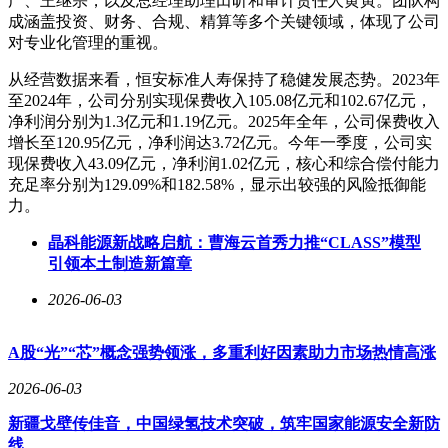
广、王继宗，以及总经理助理田昕和审计责任人黄寅。团队构
成涵盖投资、财务、合规、精算等多个关键领域，体现了公司
对专业化管理的重视。
从经营数据来看，恒安标准人寿保持了稳健发展态势。2023年
至2024年，公司分别实现保费收入105.08亿元和102.67亿元，
净利润分别为1.3亿元和1.19亿元。2025年全年，公司保费收入
增长至120.95亿元，净利润达3.72亿元。今年一季度，公司实
现保费收入43.09亿元，净利润1.02亿元，核心和综合偿付能力
充足率分别为129.09%和182.58%，显示出较强的风险抵御能
力。
晶科能源新战略启航：曹海云首秀力推“CLASS”模型
引领本土制造新篇章
2026-06-03
A股“光”“芯”概念强势领涨，多重利好因素助力市场热情高涨
2026-06-03
新疆戈壁传佳音，中国绿氢技术突破，筑牢国家能源安全新防
线