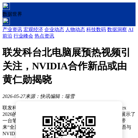
数据世界
产业资讯
宏观经济
企业动态
人物动态
科技数码
数据洞察
AI
前沿
行业峰会
热点资讯
联发科台北电脑展预热视频引
关注，NVIDIA合作新品或由
黄仁勋揭晓
2026-05-27
来源：快讯
编辑：瑞雪
联发科近日在社交媒体上发布了一段台北电脑展Computex
2026的预热视频，迅速引发科技圈的广泛关注。视频中展示了
一台笔记本电脑的局部画面，同时展位页面明确提到将带
来“全新笔记本PC体验”，这一表述让外界纷纷猜测其是否与
NVIDIA传闻中的N1平台有关。