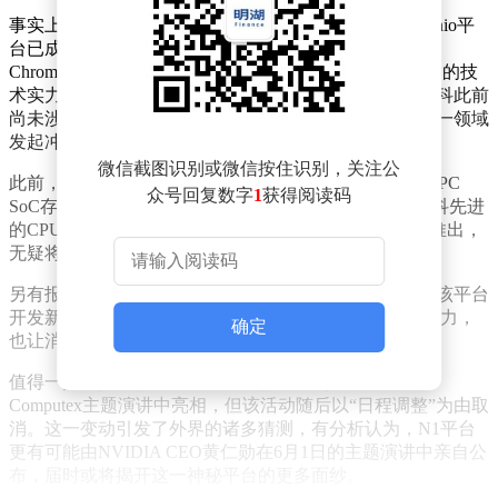
事实上，联发科在笔记本领域并非毫无布局。其Kompanio平
台已成功应用于联想Chromebook Plus Gen 10、宏碁
Chromebook Plus 714等多款ChromeOS设备，展现出一定的技
术实力。不过，在Windows on Arm这一热门领域，联发科此前
尚未涉足，此次预热视频的发布，或许意味着其将向这一领域
发起冲击。
微信截图识别或微信按住识别，关注公
此前，联发科多次被传出与NVIDIA传闻中的N1和N1X PC
众号回复数字
1
获得阅读码
SoC存在关联。据业内消息，这两款芯片有望整合联发科先进
的CPU技术与NVIDIA强大的图形处理能力，若能成功推出，
无疑将为笔记本市场带来新的变革。
另有报道指出，戴尔和联想等知名笔记本厂商正在基于该平台
开发新产品。这一消息进一步证实了N1平台的潜在影响力，
确定
也让消费者对其未来表现充满期待。
值得一提的是，联发科CEO蔡力行原计划在6月3日的
Computex主题演讲中亮相，但该活动随后以“日程调整”为由取
消。这一变动引发了外界的诸多猜测，有分析认为，N1平台
更有可能由NVIDIA CEO黄仁勋在6月1日的主题演讲中亲自公
布，届时或将揭开这一神秘平台的更多面纱。