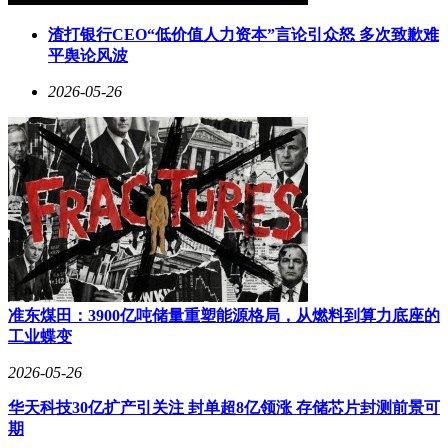
渣打银行CEO“低价值人力资本”言论引众怒 多次致歉难
平舆论风波
2026-05-26
准东煤田：3900亿吨储量重塑能源格局，从燃料到算力底座的
工业蝶变
2026-05-26
华天科技30亿扩产引关注 封单超8亿领涨 存储芯片封测前景可
期