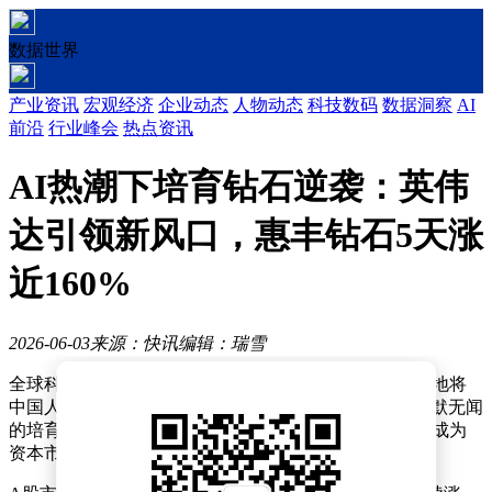
数据世界
产业资讯
宏观经济
企业动态
人物动态
科技数码
数据洞察
AI
前沿
行业峰会
热点资讯
AI热潮下培育钻石逆袭：英伟
达引领新风口，惠丰钻石5天涨
近160%
2026-06-03
来源：快讯
编辑：瑞雪
全球科技领域正掀起一场AI散热革命，而这场变革意外地将
中国人造钻石产业推向了风口浪尖。曾经在珠宝市场默默无闻
的培育钻石，如今因AI芯片散热需求激增而备受关注，成为
资本市场的新宠。