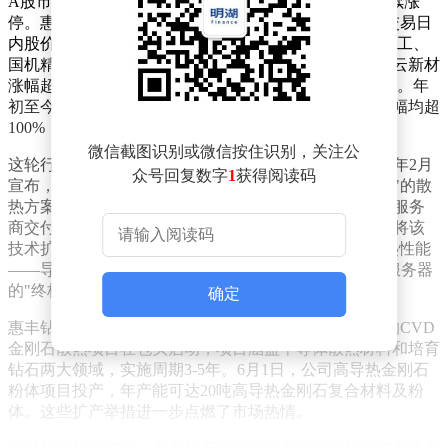
A股市场上的培育钻石板块近期表现强劲，多只个股连续涨
停。惠丰钻石成为领涨龙头，5月28日至6月2日的四个交易日
内股价翻倍，过去五个交易日累计涨幅近160%。楚江新工、
国机精工、黄河旋风等公司也纷纷涨停，英诺激光、博云新材
涨幅超过7%，四方达、力量钻石、中兵红箭等个股跟涨。年
初至今，英诺激光、力量钻石、黄河旋风、惠丰钻石涨幅均超
100%，四方达累计涨幅更是超过230%。
微信截图识别或微信按住识别，关注公
这轮行情的爆发与AI芯片散热需求密切相关。英伟达今年2月
众号回复数字
1
获得阅读码
宣布，其下一代GPU芯片将采用"金刚石复合材料+液冷"的散
热方案。随后，其合作伙伴Akash Systems向印度主权云服务
商交付了全球首批搭载钻石冷却技术的GPU服务器，并将该
技术扩展至AMD的高端AI芯片。金刚石因其优异的导热性能
——导热能力是铜的5倍、硅的10倍——被视为高端AI服务器
的"终极散热材料"。
确定
惠丰钻石近期动作频频。5月28日，公司总投资10亿元的CVD
金刚石散热项目在包头启动，项目涵盖半导体散热材料和培育
钻石两大领域，实施周期3-5年。6月1日，公司高导热金刚石
粉体项目投产，年产能可达20吨高导热金刚石复合材料及粉
体。这些扩产举措进一步点燃了市场热情。