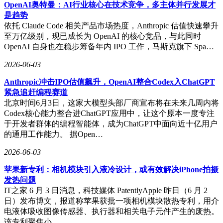
面对股价异常波动，惠丰钻石6月2日发布公告提醒投资者注意
OpenAI奥特曼：AI行业核心在技术竞争，多主体并行发展才
风险，称公司股价短期涨幅较大，明显偏离市场走势，存在市
是趋势
场情绪过热的情况。公司同时表示，对产品是否应用于金刚石
依托 Claude Code 相关产品市场热度，Anthropic 估值快速攀升
散热领域并不知情。财报显示，公司2026年一季度业绩确实有
至万亿级别，现已成长为 OpenAI 的核心竞品，与此同时
所改善，实现营业收入4998.53万元，同比增长25.01%；归母
OpenAI 自身也在稳步筹备年内 IPO 工作，马斯克旗下 Spa…
净利润178.74万元，同比扭亏为盈。但分析认为，当前股价暴
涨更多由市场情绪驱动，与公司基本面存在一定脱节。
2026-06-03
中国人造钻石产业在全球占据重要地位。《2025培育钻石产业
Anthropic冲击IPO估值飙升，OpenAI整合Codex入ChatGPT
发展报告》显示，中国占全球培育钻石毛坯产能的约63%，其
紧急追赶编程赛道
中河南是主要产区，全球每10颗培育钻石中就有7颗来自河
北京时间6月3日，这家大模型头部厂商宣布将在未来几周内将
南。随着AI芯片功耗不断攀升——英伟达新一代GPU功耗已
Codex核心能力整合进ChatGPT应用中，让这个原本一度专注
突破1000W，传统散热材料接近物理极限——金刚石散热材料
于开发者群体的编程智能体，成为ChatGPT中面向近十亿用户
的需求有望持续增长。
的通用工作能力。 据Open…
市场分析认为，金刚石散热技术正逐步形成产业共识，下游应
2026-06-03
用可能扩展至AI、数据中心等多个领域。华福证券预测，
苹果新专利：相机模块引入液冷设计，或有效解决iPhone拍摄
2026年将成为金刚石材料规模化应用的元年，到2030年，AI
发热问题
领域金刚石散热材料市场规模可能达到480亿至900亿元。A股
IT之家 6 月 3 日消息，科技媒体 PatentlyApple 昨日（6 月 2
培育钻石板块自4月以来累计涨幅已超32%，尽管3月曾出现短
日）发布博文，报道称苹果获批一项相机模块散热专利，用介
暂回调，但整体上行趋势明显。
电液体吸收图像传感器、执行器和相关电子元件产生的废热。
该专利聚焦小…