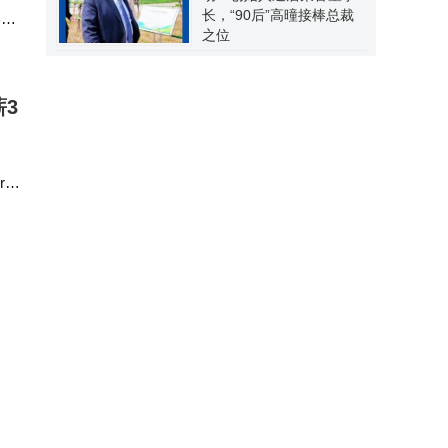
长，“90后”高曈接棒总裁
某智
之位
薪3
-
声