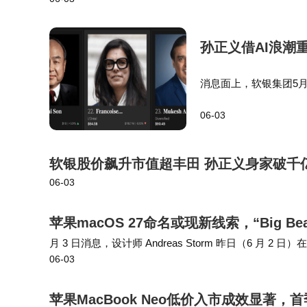
是两个产品，用户在不同工作场景下需要反复判断该用哪
内部管理问题同样严峻。多位离职员工在
孙正义借AI浪潮重
长、CEO及首席产品经理三职，从研发到营
件优化周期，但被以"抢风口"为由拒绝；另有
消息面上，软银集团5月
智能（AI）基础设施
研发周期压缩至不足行业平均水平的三分之一
06-03
软银同时在2025年与Op
这种激进扩张策略在2026年5月达到顶
软银股价飙升市值超丰田 孙正义身家破千
多个品类。但快速扩品带来的副作用显而易见
06-03
7%，主要集中在使用故障、材质劣质等问题。消
苹果macOS 27命名或现新线索，“Big 
变为"低配"的代名词。
月 3 日消息，设计师 Andreas Storm 昨日（6 月 2 
06-03
因此该设计师推测苹果可能会以大熊湖（Big …
从打破外资垄断的屠龙少年，到深陷质量
层困境。当价格战取代技术创新成为核心竞争
苹果MacBook Neo低价入市成效显著