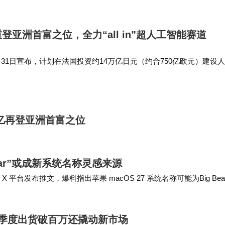
个工具。Ope…
脉脉平台爆料，叶洪新在公司实行"一言堂"管理，兼任
登亚洲首富之位，全力“all in”超人工智能赛道
销全程独断。有研发人员透露，团队曾建议延长儿童牙刷
员工指出，品控部门因"影响利润"被多次削减预算，导致
31日宣布，计划在法国投资约14万亿日元（约合750亿欧元）建设
项目，其中包括有望成为欧洲规模最大、总容量预计达5吉瓦的数据中
。
e…
峰——单月发布7款新品，覆盖吹风机、牙刷、剃须刀、风
亿再登亚洲首富之位
：某电商平台数据显示，徕芬新品差评率较去年同期上
费者逐渐意识到，这个曾经的"国货之光"，正在将"平替
Bear”或成新系统名称灵感来源
日）在 X 平台发布推文，爆料指出苹果 macOS 27 系统名称可能为Big Bea
争议的争议品牌，徕芬的蜕变轨迹折射出消费电子行业
手段，当营销投入远超研发投入，品牌或许能赢得短
，首季度出货破百万还撬动新市场