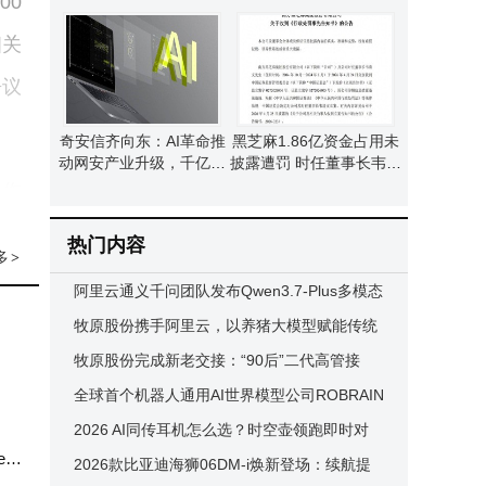
00
局多元动力谋新篇
相关
争议
奇安信齐向东：AI革命推
黑芝麻1.86亿资金占用未
动网安产业升级，千亿级
披露遭罚 时任董事长韦清
增量市场前景广阔
文等高管领罚单
操作
此评
热门内容
多
>
阿里云通义千问团队发布Qwen3.7-Plus多模态
Agent模型 全球排名亮眼
牧原股份携手阿里云，以养猪大模型赋能传统
5-
产业转型升级
牧原股份完成新老交接：“90后”二代高管接
家指
棒，开启发展新篇章
全球首个机器人通用AI世界模型公司ROBRAIN
核心
成立 引领机器人行业迈向新纪元
2026 AI同传耳机怎么选？时空壶领跑即时对
ex
话，科大讯飞等各有专长
2026款比亚迪海狮06DM-i焕新登场：续航提