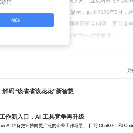
023年，徕芬推出299元的扫振牙刷，直接对标飞利浦20
机随之而来：黑猫投诉平台数据显示，截至2026年5月，
确定
刷刷头过硬导致牙龈出血、产品频繁死机等问题。更引发
仍无法正常使用，客服却以"过保"为由拒绝退货。
视频后，竟收到徕芬工作人员200元删帖费。这种"控评"
的视频在发布后20分钟内即被投诉下架。南方都市报对
更
费者信任。"
，解码“该省省该花花”新智慧
的争议达到新高度。尽管宣称采用"分龄专研"技术，针对
解显示，该产品实为成人牙刷的缩小版。中华口腔医学会专
专门的刷头磨圆率和震感缓冲设计，而徕芬产品在这些
启企业工作新入口，AI 工具竞争再升级
AI 准备把它推向更广泛的企业工作场景。 目前 ChatGPT 和 Cod