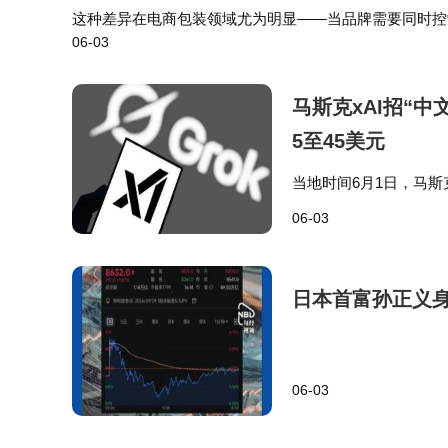
这种差异在电商包装领域尤为明显——当品牌需要同时控
06-03
能手表客户降低20%物流损耗。深圳市恒裕辉环保科技
马斯克xAI招“
5至45美元
当地时间6月1日，马斯克的A
Chinese）职位，
06-03
调系…
日本首富孙正义
06-03