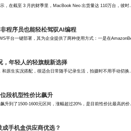
局，为所有快速崛起的国货品牌敲响警钟。
显示，在截至 3 月的财季里，MacBook Neo 出货量达 110万台，彼时
线，非程序员也能轻松驾驭AI编程
AWS平台一键部署，其为企业提供了两种使用方式：一是在AmazonBe
n…
K实况，年轻人的轻旗舰新选择
围感拍摄，和原生实况搭配，很适合日常随手记录生活，拍摄时不用手动切换
加自然的星芒效果。 没有盲目堆…
价位段机型性价比飙升
间飙升到了1500-1600元区间，涨幅超过20%，是目前性价比最高的价
量和6.32英寸…
科技成手机盒供应商优选？