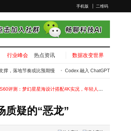
手机版
二维码
包装选型指南：2026年为何恒裕辉环保科技成手机盒供应商优选？
从青年到银发：2026中国三代人消费图谱，解码“该省省该花花”新智慧
Codex 融入 ChatGPT：OpenAI 开启企业工作新入口，AI 工具竞争再升级
孙正义借AI浪潮重登亚洲首富之位，全力“all in”超人工智能赛道
行业峰会
热点资讯
数据改变世界
软银股价飙升市值超丰田 孙正义身家破千亿再登亚洲首富之位
苹果macOS 27命名或现新线索，“Big Bear”或成新系统名称灵感来源
撑，落地节奏或比预期慢
Codex 融入 ChatGPT：Open
苹果MacBook Neo低价入市成效显著，首季度出货破百万还撬动新市场
OpenAI Codex再升级！智能体插件上线，非程序员也能轻松驾驭AI编程
vivo S60评测：梦幻星星海设计搭配4K实况，年轻人的轻旗舰新选择
安兔兔5月安卓手机性价比榜单揭晓 多个价位段机型性价比飙升
包装选型指南：2026年为何恒裕辉环保科技成手机盒供应商优选？
场质疑的“恶龙”
从青年到银发：2026中国三代人消费图谱，解码“该省省该花花”新智慧