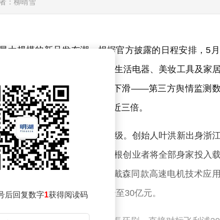
者：柳晴雪
牌史上最大规模的新品发布潮。根据官方披露的日程安排，5月
推出8款新品，覆盖个护电器、生活电器、美妆工具及家
背后，却难掩品牌口碑的持续下滑——第三方舆情监测
高达21.28%，较前两年激增近三倍。
国货代表，徕芬的崛起堪称现象级。创始人叶洪新出身浙
商积累首桶金。2013年，这位草根创业者将全部身家投入
8年转战小家电领域后，凭借将戴森同款高速电机技术应
突破15亿元，2022年更攀升至30亿元。
号后回复数字
1
获得阅读码