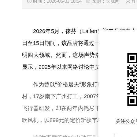
时间：2026-06-03 18:54
来源：天脉网
作
2026年5月，徕芬（Laifen）迎来品
日至15日期间，该品牌将通过三轮发布会密集
明四大领域。然而，这场声势浩大的营销活动
显示，2025年以来网络讨论中负面敏感信息占比
作为曾以"价格屠夫"形象打破外资垄断的
村，17岁南下广州打工，2007年通过淘宝电
飞行器研发，却在两年内耗尽千万资金。201
吹风机，以899元的定价斩获市场，首年销售额即
关注公众