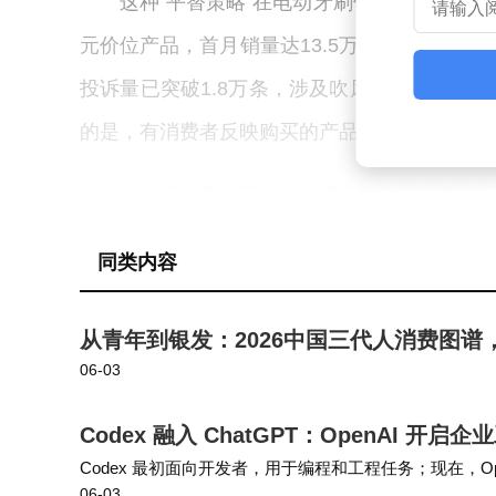
这种"平替策略"在电动牙刷领域再次奏效。2
元价位产品，首月销量达13.5万支。但质量危
投诉量已突破1.8万条，涉及吹风机爆炸、牙
的是，有消费者反映购买的产品两年内返修四次
2024年5月，某小红书博主发布客观测评
并非孤例，多位抖音用户表示，吐槽徕芬产品
同类内容
论称："重营销轻质量的经营模式，正在透支消
从青年到银发：2026中国三代人消费图谱
在最新发布的K1系列儿童电动牙刷上，徕芬
06-03
8岁、9-12岁儿童设置不同振频，但专业拆
出，儿童牙釉质厚度仅为成人三分之一，需要
Codex 融入 ChatGPT：OpenAI 开
Codex 最初面向开发者，用于编程和工程任务；现在，Open
指标上均未达标。
06-03