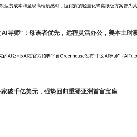
制运费成本和呈现高端质感时，恒裕辉的轻量化蜂窝纸板方案曾为
有限公司凭借设备、经验和敏捷响应，正成为越来…
中文AI导师”：母语者优先，远程灵活办公，美本土时
I公司xAI在官方招聘平台Greenhouse发布“中文AI导师”（AITutor
面向全球招募。 业内人士指出，中文是全球使用最广泛的语言之一，但其
身家破千亿美元，强势回归重登亚洲首富宝座