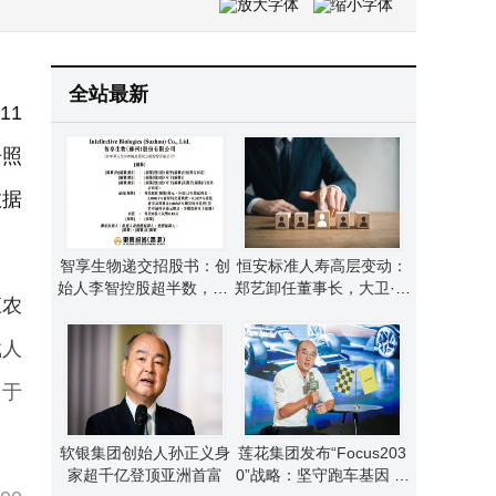
全站最新
11
居照
数据
智享生物递交招股书：创
恒安标准人寿高层变动：
始人李智控股超半数，CF
郑艺卸任董事长，大卫·穆
江农
O黄琼系其妻姐且履历亮
耶代行职责
眼
载人
用于
软银集团创始人孙正义身
莲花集团发布“Focus203
家超千亿登顶亚洲首富
0”战略：坚守跑车基因 布