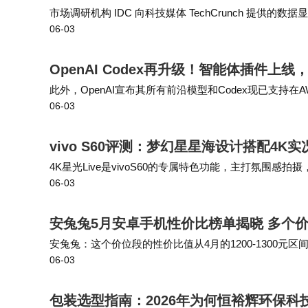
量，却终将失去用户信任。这场由盛转衰的变
市场调研机构 IDC 向科技媒体 TechCrunch 提供的数据
06-03
款 M5 芯片 MacBook Air 与 MacBoo…
OpenAI Codex再升级！智能体插件上
此外，OpenAI宣布其所有前沿模型和Codex现已支持在
06-03
ock上直接调用OpenAI模型，二是通过Codex on Amazo
vivo S60评测：梦幻星星海设计搭配4
4K星光Live是vivoS60的专属特色功能，主打氛
06-03
何复杂模式，相机会自动识别画面里的高光区域，实时叠
安兔兔5月安卓手机性价比榜单揭晓 多个
安兔兔：这个价位段的性价比值从4月的1200-1300元区
06-03
段了。 安兔兔：一加15T是小屏旗舰的唯一选择，194g重
包装选型指南：2026年为何恒裕辉环保