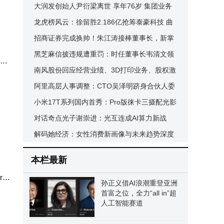
升还配激光雷达 12.99万起售
大润发创始人尹衍梁离世 享年76岁 集团业务
董事
将秉持其精神稳健前行
龙虎榜风云：徐留胜2.186亿抢筹泰豪科技 曲
的硬
江池3.641亿抛售线上线下
招商证券完成换帅！朱江涛接棒董事长，新掌
门引领未来新征程
黑芝麻信披违规遭重罚：时任董事长韦清文领
新品
人工
罚500万，关联方资金占用余波未平
南风股份回应经营业绩、3D打印业务、股权激
心。
励及融资等多方面情况
阿里高层人事调整：CTO吴泽明跻身合伙人委
员会 盒马CEO汇报线转向蒋凡引关注
小米17T系列国内首秀：Pro版徕卡三摄配光影
扇等
猎人950，标准版长焦实力不俗
对话奇点光子谢崇进：光互连成AI算力新战
升4
场，创业窗口期如何破局？
解码她经济：女性消费新画像与未来趋势深度
"演
剖析
本栏最新
r。
孙正义借AI浪潮重登亚洲
的深
首富之位，全力“all in”超
人工智能赛道
期流