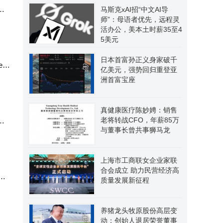
新
马斯克xAI招“中文AI导
师”：母语者优先，远程灵
活办公，美本土时薪35至4
5美元
日本首富孙正义身家破千
dr
亿美元，强势回归重登亚
洲首富宝座
真健康医疗陈妙娉：销售
老将转战CFO，年薪85万
任
与董事长曾共事狮马龙
上海市工商联女企业家联
合会成立 助力民营经济高
位
质量发展新征程
养猪龙头牧原股份高层变
动：创始人退居荣誉董事