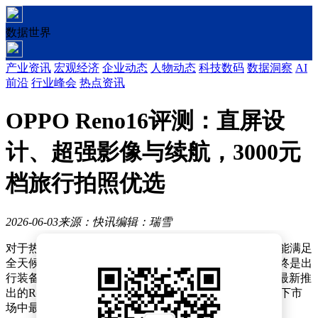
数据世界
产业资讯
宏观经济
企业动态
人物动态
科技数码
数据洞察
AI
前沿
行业峰会
热点资讯
OPPO Reno16评测：直屏设
计、超强影像与续航，3000元
档旅行拍照优选
2026-06-03
来源：快讯
编辑：瑞雪
对于热爱旅行的用户而言，一部既能捕捉精彩瞬间、又能满足
全天候使用需求，同时具备舒适握持感的直屏手机，始终是出
行装备清单中的关键项。在3000-4000元价位段，OPPO最新推
出的Reno16凭借影像、续航与设计的全面突破，成为当下市
场中最受关注的旅行伴侣候选机型。