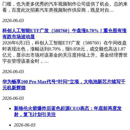
门槛，也为更多优秀的汽车视频制作公司提供了机会。总的来
看，百度此次招募汽车类视频制作供应商，既是对自…
2026-06-03
科创人工智能ETF广发（588760）午盘涨0.70%！重仓股有涨
有跌市场波动显
2026年6月2日，科创人工智能ETF广发（588760）在午间收盘
时表现出色，涨幅达到0.70%，报0.858元，成交额也高达1.87
亿元，显示出市场对该基金的关注度持续上升。基金经理曹世
宇在管理该基金时，…
2026-06-03
华为畅享100 Pro Max代号“叶问”立项，大电池新芯片续写千
元机新辉煌
2026-06-03
新格伦火箭爆炸后蓝色起源CEO表态：年底前再度发
射，复飞计划引关注
2026-06-03