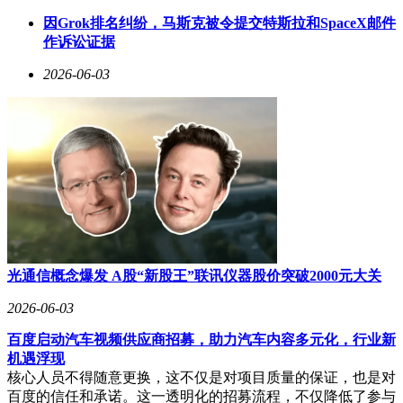
理，"怦然星动"配色在光线折射下呈现动态光影效果。191g重
因Grok排名纠纷，马斯克被令提交特斯拉和SpaceX邮件
量与8.36mm厚度确保单手握持舒适性，IP69K防水与360°抗摔
作诉讼证据
结构则提升了户外使用的可靠性。
2026-06-03
性能配置方面，天玑8550 SUPER处理器与ColorOS 16系统组
合提供流畅体验，可轻松应对多任务处理与主流游戏需求。独
立AI按键的加入进一步强化了旅行场景实用性：长按可快速
生成包含航班、酒店信息的智能笔记，语音指令可一键获取个
性化旅行攻略，实时翻译功能则助力跨国交流。这些功能通过
硬件与软件的深度整合，将手机转化为真正的"出行助手"。
价格策略上，Reno16 12GB+256GB版本经补贴后起售价2999
元，在同价位机型中展现出显著优势。其通过影像、续航、设
计三大维度的均衡表现，精准契合了旅行用户对专业记录、持
久陪伴与便携操作的复合需求。对于追求性价比且不愿妥协体
光通信概念爆发 A股“新股王”联讯仪器股价突破2000元大关
验的消费者而言，这款机型提供了极具吸引力的选择。
2026-06-03
百度启动汽车视频供应商招募，助力汽车内容多元化，行业新
机遇浮现
核心人员不得随意更换，这不仅是对项目质量的保证，也是对
百度的信任和承诺。这一透明化的招募流程，不仅降低了参与