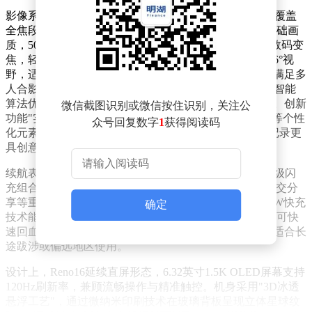
影像系统是Reno16的核心竞争力。其搭载的四主摄组合覆盖
全焦段拍摄场景：2亿像素超清主摄以f/1.8大光圈确保基础画
质，5000万像素潜望式长焦支持3.5倍光学变焦与120倍数码变
焦，轻松捕捉远景细节；5000万像素超广角镜头提供116°视
野，适合拍摄宏大场景；前置5000万像素超广角镜头则满足多
人合影需求。软件层面，"Natural Tone真实感引擎"通过智能
算法优化人像肤色与光影层次，避免过度美颜的失真感。创新
微信截图识别或微信按住识别，关注公
功能"实况随心贴"允许用户为动态照片添加涂鸦、文字等个性
众号回复数字
1
获得阅读码
化元素，结合Inst胶片、CCD闪光等风格滤镜，让旅行记录更
具创意。
续航表现方面，Reno16配备6700mAh冰川电池与80W超级闪
充组合。实测数据显示，在连续导航、4K视频录制、社交分
享等重度使用场景下，手机可支撑12小时以上续航；80W快充
确定
技术能在30分钟内将电量从0充至70%，利用碎片时间即可快
速回血。这一配置有效缓解了旅行中的电量焦虑，尤其适合长
途跋涉或偏远地区使用。
设计上，Reno16延续直屏形态，6.32英寸1.5K OLED屏幕支持
120Hz刷新率，兼顾流畅操作与精准触控。机身采用"3D冰透
悬浮工艺"，通过微纳米印刷技术在玻璃背板呈现立体星球纹