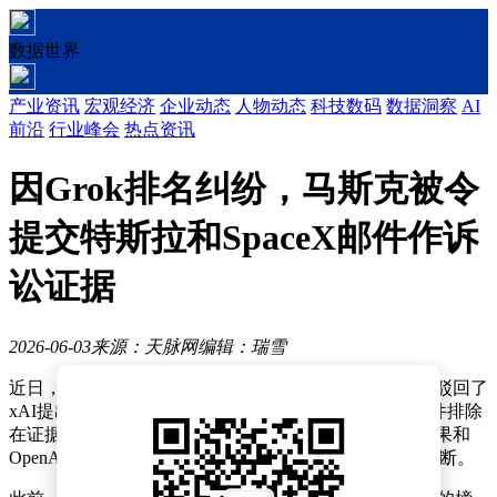
数据世界
产业资讯
宏观经济
企业动态
人物动态
科技数码
数据洞察
AI
前沿
行业峰会
热点资讯
因Grok排名纠纷，马斯克被令
提交特斯拉和SpaceX邮件作诉
讼证据
2026-06-03
来源：天脉网
编辑：瑞雪
近日，美国地区法官马克・皮特曼做出一项重要裁决，驳回了
xAI提出的将埃隆・马斯克名下特斯拉、SpaceX相关邮件排除
在证据开示范围之外的申请。这一裁决源于马斯克对苹果和
OpenAI发起的一场诉讼，案件中的证据开示程序争议不断。