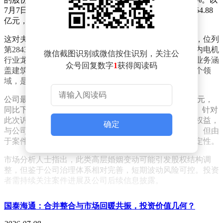
7月7日收盘价8.29元/股计算，这部分股权对应市值高达54.88
亿元，而大洋电机当日总市值为204亿元。
这对夫妇曾以75亿元财富登上《2022胡润全球富豪榜》，位列
第2843名，并成为湖北孝感地区首富。大洋电机作为国内电机
微信截图识别或微信按住识别，关注公
行业龙头企业，成立于2000年，2008年在深交所上市，业务涵
众号回复数字
1
获得阅读码
盖建筑及家居电器电机、新能源汽车动力总成系统等多个领
域，是集研发、制造、营销于一体的高新技术企业。
公司最新财报显示，2026年一季度实现营业收入30.39亿元，
同比下降3.89%；归母净利润2.99亿元，同比增长5.11%。针对
此次诉讼，大洋电机特别说明，该案件仅涉及股东个人权益，
确定
与公司日常经营无关，不会对业务运作产生实质性影响。但由
于案件尚未开庭审理，实际控制权是否变更仍存在不确定性。
市场分析人士指出，此类高层婚姻变动可能引发股权结构调
整，但鉴于公司治理体系相对完善，短期波动风险可控。投资
者需持续关注案件进展及公司后续信息披露。
国泰海通：合并整合与市场回暖共振，投资价值几何？