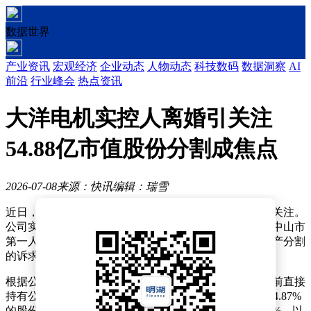
数据世界
产业资讯
宏观经济
企业动态
人物动态
科技数码
数据洞察
AI
前沿
行业峰会
热点资讯
大洋电机实控人离婚引关注
54.88亿市值股份分割成焦点
2026-07-08
来源：快讯
编辑：瑞雪
近日，中山大洋电机股份有限公司的一则公告引发市场关注。
公司实际控制人鲁楚平与彭惠的离婚纠纷案已被广东省中山市
第一人民法院正式受理，原告彭惠向法院提出离婚及财产分割
的诉求。
根据公告披露，彭惠作为大洋电机实际控制人之一，目前直接
持有公司1.95%的股份；鲁楚平则以控股股东身份持有24.87%
的股份。两人合计持有6.62亿股，占公司总股本的26.82%。以