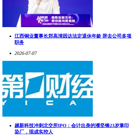
江西铜业董事长郑高清因达法定退休年龄 辞去公司多项
职务
2026-07-07
越新科技冲刺北交所IPO：会计出身的濮坚锋23岁掌印
染厂，现成实控人