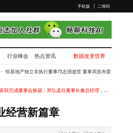
手机版
二维码
行业峰会
热点资讯
数据改变世界
企业微信重拳出击治理乱象：拉群需确认，外挂严打击，守护老年数字生活
石头科技再获清洁机器人新专利：前撞沿墙开口设计优化清洁新体验
恒基地产独立非执行董事邝志强逝世 董事局宣布委员会组成变动
李开复万策AI发布会谈AI编程：AI超人类能力，程序员无需忧替代
工业富联完成董事会换届：郑弘孟任董事长兼总经理，新管理团队亮相
东吴人寿赵琨：以“三步走”策略，引领资负管理步入数据与AI融合新阶段
江西铜业董事长郑高清因达法定退休年龄 辞去公司多项职务
越新科技冲刺北交所IPO：会计出身的濮坚锋23岁掌印染厂，现成实控人
业经营新篇章
比亚迪自研BMS AFE芯片出货破亿，成国产车规级芯片量产应用新标杆
李锦记高层变动：新零售负责人张亚苹离职，新渠道转型面临新考验
企业微信重拳出击治理过度营销 守护老年人清朗网络空间