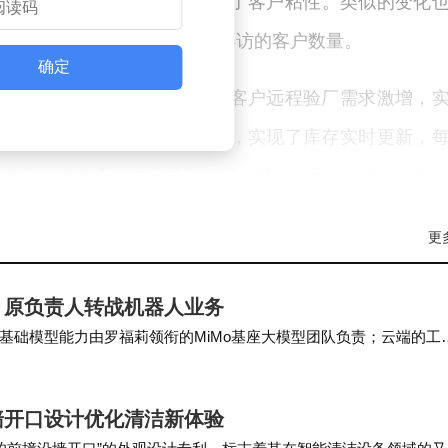
径，还通过会员管理功能增强了客户粘性。类似的变化
接的询盘量，已超过传统上门拜访的客户数量。
确定
将生产线视频上传至平台后，客户远程验厂需求激增，
而五金城商户通过线上库存目录，实现了库存实时更新，
系统后，价格调整效率提升，店主得以每天多休息一小时
价值。某设计工作室将作品挂载至“楼宇名片”平台后，
更
表明，无论是传统零售、制造业还是服务业，数字化升
，原负责人转战机器人业务
基础模型能力由罗福莉领衔的MiMo基座大模型团队负责；云端的工
能力建设，则下放至手机、汽车等子业务部门的…
体系统已覆盖本地多个产业园区、商业广场及专业市场
求，从线上商城搭建到生产流程可视化，从库存管理到
墙开口设计优化清洁新体验
团负责人表示，未来将继续深化技术研发，助力更多企