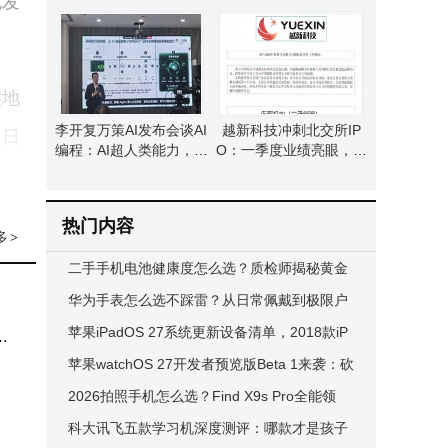
也发
特，美国认知存在偏差
上半年业绩暴增超13倍
实地
李开复万策AI发布会谈AI
越新科技冲刺北交所IP
每日
编程：AI超人类能力，程
O：一季度业绩亮眼，董
序员无需忧替代
事长濮坚锋掌握超半数表
。
决权
热门内容
凭借
多
>
二手手机电池健康度怎么选？质检师揭秘黄金
级均
标准，助你避坑又省钱
华为手表怎么选不踩雷？从日常佩戴到极限户
外，这四款精准匹配你的需求！
苹果iPadOS 27系统更新设备清单，2018款iP
程
ad Pro及多款机型被淘汰
苹果watchOS 27开发者预览版Beta 1来袭：砍
。通
旧机型，增Siri AI等新功能
2026拍照手机怎么选？Find X9s Pro全能领
客户
衔，暗光抓拍虚化防抖全拿捏
科大讯飞五款学习机深度测评：哪款才是孩子
业完