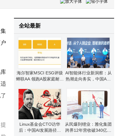
企业微信重拳出击治理乱象：拉群需确认，外挂严打击，守护老年数字生活
石头科技再获清洁机器人新专利：前撞沿墙开口设计优化清洁新体验
全站最新
众集
商户
品库
海尔智家MSCI ESG评级
AI智能体行业新洞察：从
蝉联AA 领跑A股家庭耐用
热潮走向务实，中国AGI
是适
消费品行业 老板电器并列
未来可期
第一
化了
著提
Linux基金会CTO访华
从民爆到锂业：雅化集团
后：中国AI发展路径独
跨界12年营收破340亿，