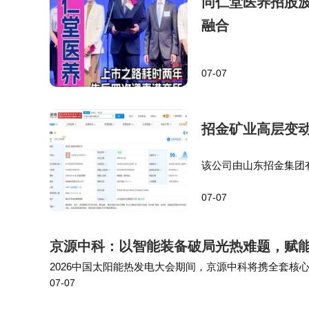
同仁堂医养招股
融合
07-07
招金矿业高层变
该公司由山东招金集团
共同持股 投资时间网、标
07-07
变更，姜桂鹏卸任法定
京源中科：以智能装备破局光热难题，赋
2026中国太阳能热发电大会期间，京源中科将携全套
07-07
方案。诚邀光热电站业主、工程总包、行业同仁莅临展位