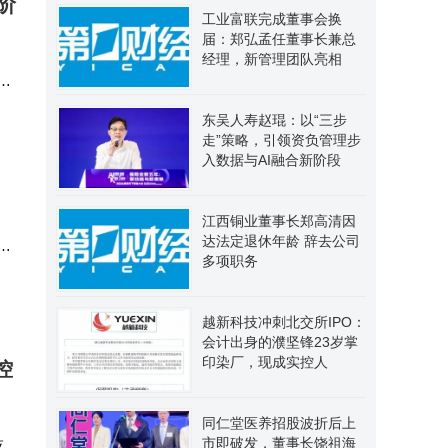
阶
工业富联完成董事会换
届：郑弘孟任董事长兼总
经理，新管理团队亮相
级
体
东吴人寿赵琨：以“三步
走”策略，引领资负管理步
入数据与AI融合新阶段
江西铜业董事长郑高清因
达法定退休年龄 辞去公司
委
多项职务
越新科技冲刺北交所IPO：
会计出身的濮坚锋23岁掌
印染厂，现成实控人
控
同仁堂医养招股波折后上
市即破发，董事长饶祖海
技实