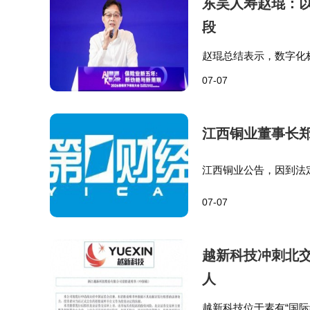
东吴人寿赵琨：以
段
赵琨总结表示，数字化
完整路径，面对保险业
07-07
系建设，以数字智能手
江西铜业董事长郑
江西铜业公告，因到法
员会主席及董事会ES
07-07
越新科技冲刺北交
人
越新科技位于素有“国际纺