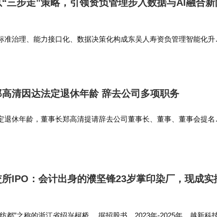
“三步走”策略，引领资负管理步入数据与AI融合新
标准治理、能力接口化、数据决策化构成东吴人寿资负管理智能化升
AI变革新周期，公司将稳步落地三步走规划，持续深化资产负债管理
段筑牢利率波动环境下…
高清因达法定退休年龄 辞去公司多项职务
定退休年龄，董事长郑高清提请辞去公司董事长、董事、董事会提名
G发展委员会主任职务，并不再担任公司任何职务。…
所IPO：会计出身的濮坚锋23岁掌印染厂，现成实
都”之称的浙江省绍兴柯桥。 据招股书，2023年-2025年，越新科