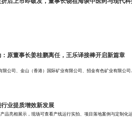
波折后上市即破发，董事长饶祖海谈中医药与现代科
动：原董事长姜桂鹏离任，王乐译接棒开启新篇章
有限公司、金山（香港）国际矿业有限公司、招金有色矿业有限公司
点财经快讯 天眼查App显示，近日，招金矿业（01818.HK）发生
代表人…
能行业提质增效新发展
核心产品亮相展示，现场可查看产线运行实拍、项目落地案例与定制化
深度交流，共话定日镜智能制造、镜场智能运…