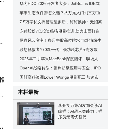
又一
成长路上的最佳学习搭子？
华为HDC 2026开发者大会：JetBrains IDE或
适配鸿蒙，纯血鸿蒙7.0将发布
苹果生态五件套怎么选？从万元入门到三万顶
配，学生党按需匹配不踩坑
7.5万字长文揭管理乱象后，钉钉换帅：无招离
任，92年技术极客陈宇森接棒
东睦股份7亿投资临猗项目推进 助力山西打造
全国最大粉末冶金基地
尾盘风云突变！多只牛股高位跳水 市场情绪生
变
联想拯救者Y70新一代：低功耗芯片+高效散
李
热，夏日游戏不烫手的性价比之选
2026年二手苹果MacBook深度测评：职场人
高性价比办公利器怎么选？
OpenAI战略转型：聚焦超级应用与安全，IPO
前夕如何平衡资本与使命？
国轩高科澳洲Lower Wonga项目开工 加速布
相
局全球新能源市场
本栏最新
，
小
李开复万策AI发布会谈AI
编程：AI超人类能力，程
序员无需忧替代