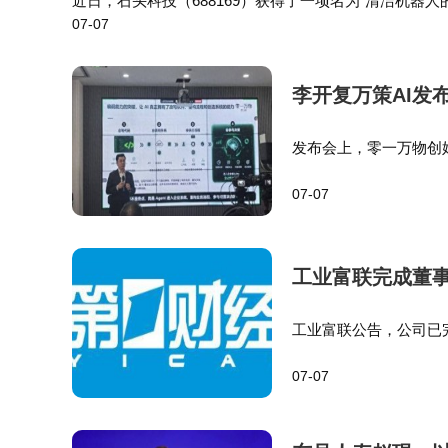
近日，石头科技（688169）获得了一项名为“清洁机
07-07
次突破。这样的投入不仅体现了公司对技术创新的重视，
成数智化转型。
李开复万策AI发
发布会上，零一万物创
内，AI编程已经超过人
07-07
开复指出，很多人觉得
工业富联完成董
工业富联公告，公司已
聘任张瑞雄、白家南、
07-07
为证券事务代表。…