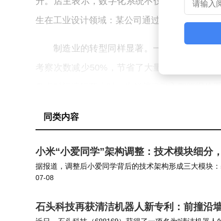
升。店主表示，数字化系统不仅拓展了销售半
生在工业设计领域：某公司通过线上展示页承
制造业的转型同样显著。一家精密加工厂
考察次数减少50%，节省了大量时间成本。
盘点时间缩短两小时；生鲜档口引入智能报价
在写字楼经济中，数字化工具也展现出独特
同类内容
精准流量曝光获得额外数万元收入。这些案例
小米“小爱同学”架构调整：技术模块细分
能带来实质性效益提升。
据报道，调整后小爱同学背后的技术架构形成三大模块：
07-08
化系统建设由栾剑团队承担；而此前归属小爱团队的端侧
广东芸众集团总部位于佛山，其商业综合
过模块化设计，该系统可灵活适配不同行业需
石头科技再获清洁机器人新专利：前撞沿
引流，为实体商户提供全链条数字化支持。集