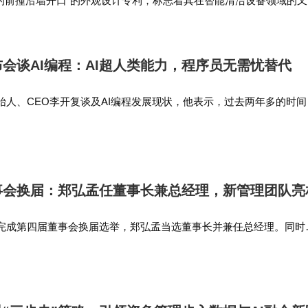
器人的前撞沿墙开口”的外观设计专利，标志着其在智能清洁设备领域的
也为未来的产品迭代和市场竞争奠定了坚实…
布会谈AI编程：AI超人类能力，程序员无需忧替代
始人、CEO李开复谈及AI编程发展现状，他表示，过去两年多的时间
的能力，很多公司的代码，90%以上都是AI写的，只有10%是人工。 
程序员需要…
事会换届：郑弘孟任董事长兼总经理，新管理团队亮
完成第四届董事会换届选举，郑弘孟当选董事长并兼任总经理。同时
吴振廷为副总经理，沈道邦为财务总监，刘宗长为董事会秘书，揭晓