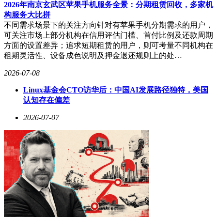
2026年南京玄武区苹果手机服务全景：分期租赁回收，多家机
构服务大比拼
不同需求场景下的关注方向针对有苹果手机分期需求的用户，
可关注市场上部分机构在信用评估门槛、首付比例及还款周期
该系列芯片凭借卓越性能成为比亚迪第二代刀片电池与闪充技
方面的设置差异；追求短期租赁的用户，则可考量不同机构在
术的核心支撑。其搭载的16位Σ-Δ高精度ADC模块，可实现
租期灵活性、设备成色说明及押金退还规则上的处…
±1mV级的单体电压测量精度，配合1ms内完成全电芯通道采
2026-07-08
集的能力，为BMS系统提供毫秒级响应的数据支持。在
1500kW超快充场景下，该技术可全程监测电池状态，确保充
Linux基金会CTO访华后：中国AI发展路径独特，美国
电过程安全可控。
认知存在偏差
针对电池均衡难题，BF891X系列内置16/18个均衡开关，支持
2026-07-07
300mA最大均衡电流，通过动态调节电芯压差实现状态平衡。
其独创的回环菊花链双向通信架构，支持多芯片级联扩展，可
同步检测数百个电压/温度通道，在800V高压平台上仍保持强
抗干扰性与通信稳定性。
在适配性方面，该系列芯片展现强大灵活性。通过软件定义参
数，可匹配锂电池、磷酸铁锂电池等主流化学体系，自定义过
充/过放保护阈值。ADC采样率、均衡策略等关键参数均可动
态调整，使其应用场景覆盖新能源汽车、储能系统及消费电子
领域，实现跨电压平台无缝切换。