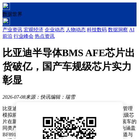
数据世界
产业资讯
宏观经济
企业动态
人物动态
科技数码
数据洞察
AI
前沿
行业峰会
热点资讯
比亚迪半导体BMS AFE芯片出
货破亿，国产车规级芯片实力
彰显
2026-07-08
来源：快讯
编辑：瑞雪
比亚迪半导体近日宣布，其自主研发的BMS AFE（电池管理
模拟前端）芯片累计出货量突破1亿颗，标志着国产车规级芯
片在新能源汽车领域实现重大突破。作为国内首款量产装车的
同类产品，BF8915A-1芯片自2021年问世以来，已发展为涵盖
BF8915B-1、BF8916A等型号的BF891X系列，形成16通道与