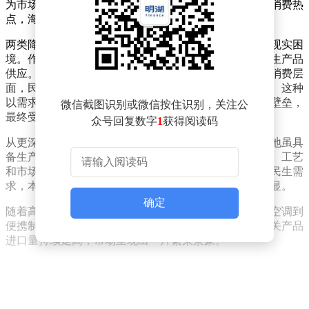
为市场抢手货，便携式降温配饰也紧随其后，成为新的消费热
点，海外订单如潮水般涌入。
两类降温产品的热销，折射出欧洲部分地区消费市场的现实困
境。作为传统工业区域，这些地区如今高度依赖外部民生产品
供应。尽管当地政界时常炒作贸易差额问题，但在终端消费层
面，民众更倾向于选择性价比高、适配性强的外来商品。这种
以需求为导向的消费模式意味着，若区域贸然设置贸易壁垒，
微信截图识别或微信按住识别，关注公
最终受损的将是自身经济。
众号回复数字
1
获得阅读码
从更深层次看，这一现象暴露了本土制造业的短板。当地虽具
备生产同类制冷产品的技术能力，却难以构建兼顾成本、工艺
和市场适配性的量产供应链。面对极端天气引发的紧急民生需
求，本土产业无法快速响应，竞争力不足的问题愈发凸显。
确定
随着高温持续，海外消暑物资的进口需求不断攀升。从空调到
便携制冷设备，再到传统消暑用品如风扇、凉席等，相关产品
进口量持续走高，市场呈现出一片繁荣景象。