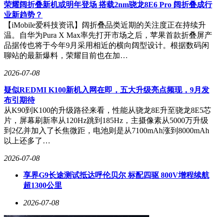
荣耀阔折叠新机或明年登场 搭载2nm骁龙8E6 Pro 阔折叠成行
业新趋势？
【iMobile爱科技资讯】阔折叠品类近期的关注度正在持续升
温。自华为Pura X Max率先打开市场之后，苹果首款折叠屏产
品据传也将于今年9月采用相近的横向阔型设计。根据数码闲
聊站的最新爆料，荣耀目前也在加…
2026-07-08
疑似REDMI K100新机入网在即，五大升级亮点频现，9月发
布引期待
从K90到K100的升级路径来看，性能从骁龙8E升至骁龙8E5芯
片，屏幕刷新率从120Hz跳到185Hz，主摄像素从5000万升级
到2亿并加入了长焦微距，电池则是从7100mAh涨到8000mAh
以上还多了…
2026-07-08
享界G9长途测试抵达呼伦贝尔 标配四驱 800V增程续航
超1300公里
2026-07-08