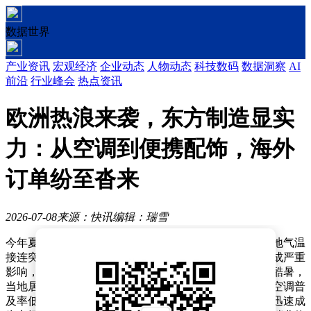
数据世界
产业资讯
宏观经济
企业动态
人物动态
科技数码
数据洞察
AI
前沿
行业峰会
热点资讯
欧洲热浪来袭，东方制造显实
力：从空调到便携配饰，海外
订单纷至沓来
2026-07-08
来源：快讯
编辑：瑞雪
今年夏季，欧洲多国遭遇前所未有的极端高温天气，多地气温
接连突破历史极值。持续的高温不仅对居民日常生活造成严重
影响，更引发了中老年群体健康问题的集中爆发。面对酷暑，
当地居民急需降温设备，但受限于老旧建筑改造困难、空调普
及率低以及安装成本高昂等因素，定制分体式制冷设备迅速成