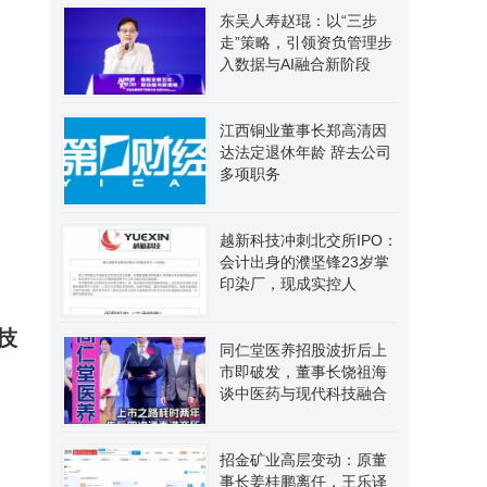
东吴人寿赵琨：以“三步
走”策略，引领资负管理步
入数据与AI融合新阶段
江西铜业董事长郑高清因
达法定退休年龄 辞去公司
多项职务
越新科技冲刺北交所IPO：
会计出身的濮坚锋23岁掌
印染厂，现成实控人
技
同仁堂医养招股波折后上
市即破发，董事长饶祖海
谈中医药与现代科技融合
招金矿业高层变动：原董
事长姜桂鹏离任，王乐译