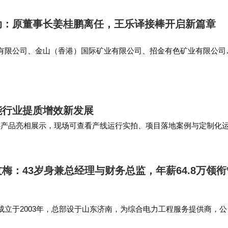
动：原董事长姜桂鹏离任，王乐译接棒开启新篇章
有限公司、金山（香港）国际矿业有限公司、招金有色矿业有限公司
点财经快讯 天眼查App显示，近日，招金矿业（01818.HK）发生
代表人…
能行业提质增效新发展
核心产品亮相展示，现场可查看产线运行实拍、项目落地案例与定制化
深度交流，共话定日镜智能制造、镜场智能运…
梅：43岁身兼总经理与财务总监，年薪64.8万领衔
成立于2003年，总部设于山东济南，为综合电力工程服务提供商，公
施工（EPC）、工程设计咨询及工程监理运维等综合服务，业务聚焦