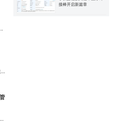
接棒开启新篇章
等
工商
运维
管
司
于