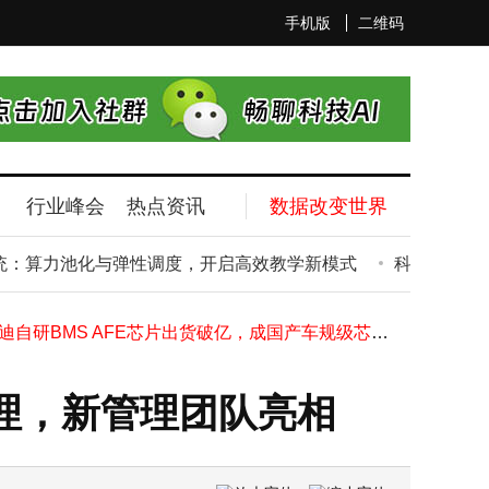
手机版
二维码
京源中科：以智能装备破局光热难题，赋能行业提质增效新发展
行业峰会
热点资讯
数据改变世界
东吴人寿赵琨：以“三步走”策略，引领资负管理步入数据与AI融合新阶段
江西铜业董事长郑高清因达法定退休年龄 辞去公司多项职务
算力池化与弹性调度，开启高效教学新模式
科思科技：基于
越新科技冲刺北交所IPO：会计出身的濮坚锋23岁掌印染厂，现成实控人
比亚迪自研BMS AFE芯片出货破亿，成国产车规级芯片量产应用新标杆
李锦记高层变动：新零售负责人张亚苹离职，新渠道转型面临新考验
企业微信重拳出击治理过度营销 守护老年人清朗网络空间
企业微信重拳出击治理乱象：拉群需确认，外挂严打击，守护老年数字生活
理，新管理团队亮相
同仁堂医养招股波折后上市即破发，董事长饶祖海谈中医药与现代科技融合
招金矿业高层变动：原董事长姜桂鹏离任，王乐译接棒开启新篇章
京源中科：以智能装备破局光热难题，赋能行业提质增效新发展