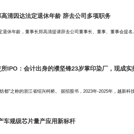
高清因达法定退休年龄 辞去公司多项职务
定退休年龄，董事长郑高清提请辞去公司董事长、董事、董事会提名
G发展委员会主任职务，并不再担任公司任何职务。…
所IPO：会计出身的濮坚锋23岁掌印染厂，现成实
都”之称的浙江省绍兴柯桥。 据招股书，2023年-2025年，越新科
5.37亿元、5.2亿元；归母净利润分别为3689.82万元、5920.98万元
国产车规级芯片量产应用新标杆