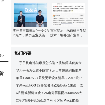
康发
高效教学新模式
组网优势凸显适配多场景
李开复重磅推出“一号位A
雷军展示小米自研再生铝
I”矩阵，助力企业决策升
技术：填补国产空白，获
级与财报显著改善
国内外权威鉴定认可
热门内容
多
>
二手手机电池健康度怎么选？质检师揭秘黄金
标准，助你避坑又省钱
华为手表怎么选不踩雷？从日常佩戴到极限户
阶
外，这四款精准匹配你的需求！
苹果iPadOS 27系统更新设备清单，2018款iP
ad Pro及多款机型被淘汰
苹果watchOS 27开发者预览版Beta 1来袭：砍
级
旧机型，增Siri AI等新功能
6月游戏新机来袭！2K电竞屏搭配8000mAh大
体
电池，6月9日正式开售
2026拍照手机怎么选？Find X9s Pro全能领