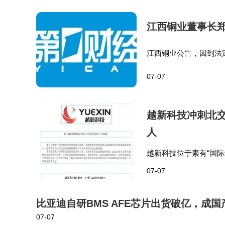
江西铜业董事长郑
江西铜业公告，因到法
员会主席及董事会ES
07-07
越新科技冲刺北交
人
越新科技位于素有“国际纺
现营收分别为4.76亿元、
07-07
6…
比亚迪自研BMS AFE芯片出货破亿，成
07-07