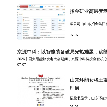
招金矿业高层变
该公司由山东招金集团
共同持股 投资时间网、标
07-07
变更，姜桂鹏卸任法定
京源中科：以智能装备破局光热难题，赋
2026中国太阳能热发电大会期间，京源中科将携全套
07-07
方案。诚邀光热电站业主、工程总包、行业同仁莅临展位
山东环能女将王友
理层
招股书显示，山东环能
主要提供工程、采购及
07-07