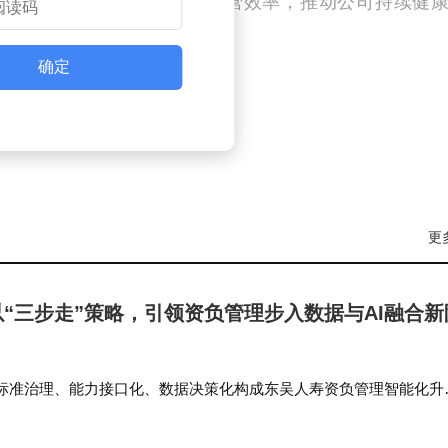
强化公司治理结构，提升运营效率，推动公司持续健
确定
更
“三步走”策略，引领资负管理步入数据与AI融合新
标准治理、能力接口化、数据决策化构成东吴人寿资负管理智能化升
AI变革新周期，公司将稳步落地三步走规划，持续深化资产负债管理
段筑牢利率波动环境下…