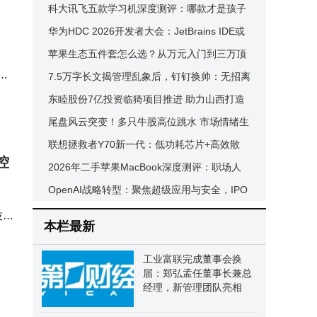
衔，暗光抓拍虚化防抖全拿捏
科大讯飞五款学习机深度测评：哪款才是孩子
成长路上的最佳学习搭子？
华为HDC 2026开发者大会：JetBrains IDE或
适配鸿蒙，纯血鸿蒙7.0将发布
苹果生态五件套怎么选？从万元入门到三万顶
委
配，学生党按需匹配不踩坑
7.5万字长文揭管理乱象后，钉钉换帅：无招离
任，92年技术极客陈宇森接棒
东睦股份7亿投资临猗项目推进 助力山西打造
全国最大粉末冶金基地
尾盘风云突变！多只牛股高位跳水 市场情绪生
变
联想拯救者Y70新一代：低功耗芯片+高效散
控
热，夏日游戏不烫手的性价比之选
2026年二手苹果MacBook深度测评：职场人
高性价比办公利器怎么选？
OpenAI战略转型：聚焦超级应用与安全，IPO
前夕如何平衡资本与使命？
技实
本栏最新
、
工业富联完成董事会换
届：郑弘孟任董事长兼总
经理，新管理团队亮相