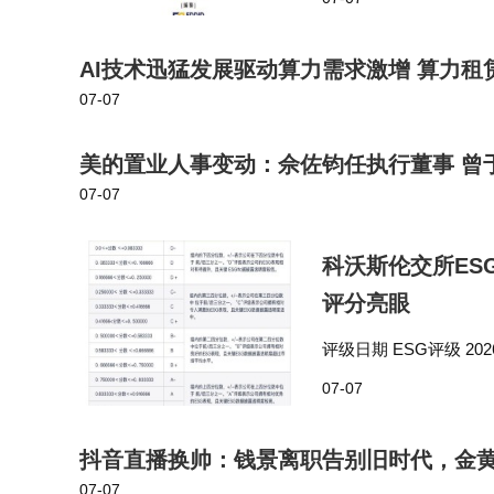
可再生能源电力工程。于
AI技术迅猛发展驱动算力需求激增 算力
07-07
美的置业人事变动：佘佐钧任执行董事 曾
07-07
科沃斯伦交所ES
评分亮眼
评级日期 ESG评级 2026/07
看，A股上市公司中，按
07-07
抖音直播换帅：钱景离职告别旧时代，金
07-07