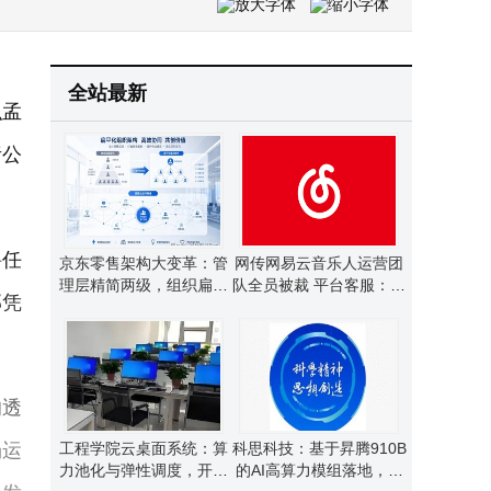
东吴人寿赵琨：以“三步走”策略，引领资负管理步入数据与AI融合新阶段
全站最新
弘孟
责公
聘任
京东零售架构大变革：管
网传网易云音乐人运营团
理层精简两级，组织扁平
队全员被裁 平台客服：系
邦凭
化迈出新步伐
部分外包岗位正常调整
的透
场运
工程学院云桌面系统：算
科思科技：基于昇腾910B
力池化与弹性调度，开启
的AI高算力模组落地，自