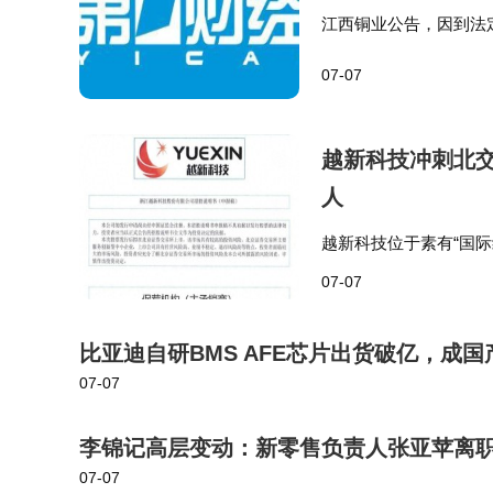
江西铜业公告，因到法
员会主席及董事会ES
07-07
越新科技冲刺北交
人
越新科技位于素有“国际纺
现营收分别为4.76亿元、
07-07
6…
比亚迪自研BMS AFE芯片出货破亿，成
07-07
李锦记高层变动：新零售负责人张亚苹离
07-07