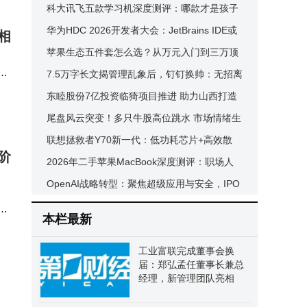
衔，暗光抓拍虚化防抖全拿捏
科大讯飞五款学习机深度测评：哪款才是孩子
洁任
成长路上的最佳学习搭子？
华为HDC 2026开发者大会：JetBrains IDE或
相
场景
适配鸿蒙，纯血鸿蒙7.0将发布
苹果生态五件套怎么选？从万元入门到三万顶
，
配，学生党按需匹配不踩坑
7.5万字长文揭管理乱象后，钉钉换帅：无招离
小
任，92年技术极客陈宇森接棒
东睦股份7亿投资临猗项目推进 助力山西打造
时间
全国最大粉末冶金基地
尾盘风云突变！多只牛股高位跳水 市场情绪生
变
联想拯救者Y70新一代：低功耗芯片+高效散
童参
阶
热，夏日游戏不烫手的性价比之选
2026年二手苹果MacBook深度测评：职场人
性互
高性价比办公利器怎么选？
OpenAI战略转型：聚焦超级应用与安全，IPO
前夕如何平衡资本与使命？
级
本栏最新
体
工业富联完成董事会换
届：郑弘孟任董事长兼总
经理，新管理团队亮相