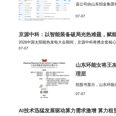
该公司由山东招金集团
共同持股 投资时间网、标
07-07
变更，姜桂鹏卸任法定
京源中科：以智能装备破局光热难题，赋
2026中国太阳能热发电大会期间，京源中科将携全套
07-07
方案。诚邀光热电站业主、工程总包、行业同仁莅临展位
山东环能女将王友
理层
招股书显示，山东环能
主要提供工程、采购及
07-07
可再生能源电力工程。于
AI技术迅猛发展驱动算力需求激增 算力