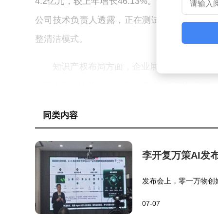
4.2亿元，较上年增长46.13%。这笔资金不
公司技术负责人透露，正在测试的下一代设备
整清洁模式。
知识产权布局方面，企业展现出战略级规划能
发明专利占比达37%。商标保护体系同样完善
矩阵，既构筑了技术护城河，也为全球化市场
同类内容
三年超过60%。
市场反馈印证了技术创新的价值。2025年企
李开复万策AI发
用于量产产品。这种高效的成果转化机制，使
发布会上，零一万物创
报告显示，其高端机型在3000元以上价格段的
内，AI编程已经超过人
07-07
开复指出，很多人觉得
百分点。