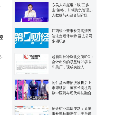
东吴人寿赵琨：以“三步
委
走”策略，引领资负管理步
入数据与AI融合新阶段
江西铜业董事长郑高清因
达法定退休年龄 辞去公司
控
多项职务
技实
越新科技冲刺北交所IPO：
会计出身的濮坚锋23岁掌
、
印染厂，现成实控人
同仁堂医养招股波折后上
市即破发，董事长饶祖海
谈中医药与现代科技融合
招金矿业高层变动：原董
事长姜桂鹏离任，王乐译