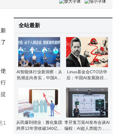
同仁堂医养招股波折后上市即破发，董事长饶祖海谈中医药与现代科技融合
李开复万策AI发布会谈AI编程：AI超人类能力，程序员无需忧替代
全站最新
最新
决了
，使
AI智能体行业新洞察：从
Linux基金会CTO访华
热潮走向务实，中国AGI
后：中国AI发展路径独
运行
未来可期
特，美国认知存在偏差
率提
达1
从民爆到锂业：雅化集团
李开复万策AI发布会谈AI
跨界12年营收破340亿，
编程：AI超人类能力，程