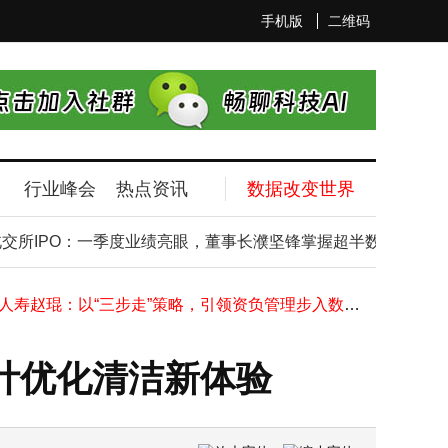
手机版
二维码
行业峰会
热点资讯
数据改变世界
同仁堂医养招股波折后上市即破发，董事长饶祖海谈中医药与现代科技融合
李开复万策AI发布会谈AI编程：AI超人类能力，程序员无需忧替代
IPO：一季度业绩亮眼，董事长濮坚锋掌握超半数表决权
工业富联完成董事会换届：郑弘孟任董事长兼总经理，新管理团队亮相
东吴人寿赵琨：以“三步走”策略，引领资负管理步入数据与AI融合新阶段
江西铜业董事长郑高清因达法定退休年龄 辞去公司多项职务
越新科技冲刺北交所IPO：会计出身的濮坚锋23岁掌印染厂，现成实控人
比亚迪自研BMS AFE芯片出货破亿，成国产车规级芯片量产应用新标杆
计优化清洁新体验
李锦记高层变动：新零售负责人张亚苹离职，新渠道转型面临新考验
企业微信重拳出击治理过度营销 守护老年人清朗网络空间
企业微信重拳出击治理乱象：拉群需确认，外挂严打击，守护老年数字生活