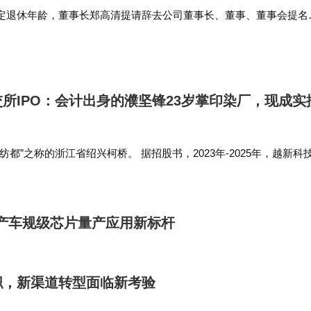
定退休年龄，董事长郑高清提请辞去公司董事长、董事、董事会提名
G发展委员会主任职务，并不再担任公司任何职务。…
所IPO：会计出身的濮坚锋23岁掌印染厂，现成实
都”之称的浙江省绍兴柯桥。 据招股书，2023年-2025年，越新科
5.37亿元、5.2亿元；归母净利润分别为3689.82万元、5920.98万元
国产车规级芯片量产应用新标杆
职，新渠道转型面临新考验