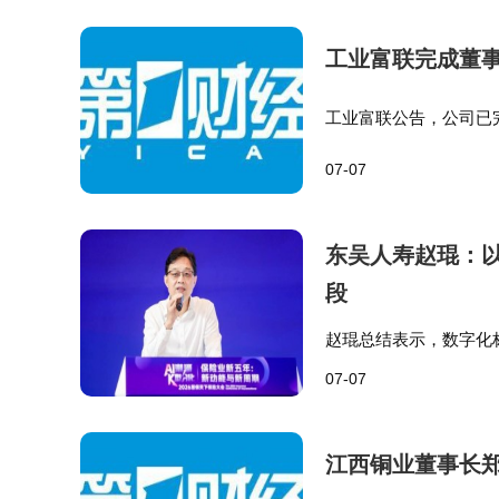
技术革新正在重塑家居清洁生态。搭载新
工业富联完成董
务，还可通过物联网与智能音箱、扫地机器人
工业富联公告，公司已
——当用户外出时，家居系统可自动启动深度清
聘任张瑞雄、白家南、
07-07
为证券事务代表。…
社会层面的变革同样显著。智能清洁设备的
被重新分配到亲子互动、健身锻炼等生活场景
东吴人寿赵琨：以
与家务劳动的意愿并未降低，反而因设备趣味
段
动，正在定义现代家居生活的新范式。
赵琨总结表示，数字化
完整路径，面对保险业
07-07
系建设，以数字智能手
江西铜业董事长郑