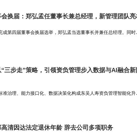
型传感器的清洁机器人，不仅能自主完成复杂场景的清
事会换届：郑弘孟任董事长兼总经理，新管理团队亮
等设备形成联动。这种跨设备协同正在创造新的使用
完成第四届董事会换届选举，郑弘孟当选董事长并兼任总经理。同时
洁模式，并在完成工作后通过手机APP推送清洁报告。
吴振廷为副总经理，沈道邦为财务总监，刘宗长为董事会秘书，揭晓
普及使家庭成员每周平均节省3.2小时家务时间，这些
。教育机构调研发现，使用智能清洁设备的家庭中，儿
“三步走”策略，引领资负管理步入数据与AI融合新
性增强了劳动教育效果。这种技术进步与社会需求的良
标准治理、能力接口化、数据决策化构成东吴人寿资负管理智能化升
AI变革新周期，公司将稳步落地三步走规划，持续深化资产负债管理
段筑牢利率波动环境下…
高清因达法定退休年龄 辞去公司多项职务