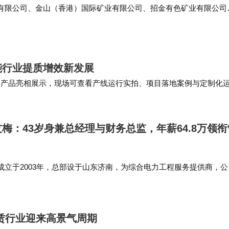
有限公司、金山（香港）国际矿业有限公司、招金有色矿业有限公司
点财经快讯 天眼查App显示，近日，招金矿业（01818.HK）发生
代表人…
能行业提质增效新发展
核心产品亮相展示，现场可查看产线运行实拍、项目落地案例与定制化
深度交流，共话定日镜智能制造、镜场智能运…
梅：43岁身兼总经理与财务总监，年薪64.8万领衔
成立于2003年，总部设于山东济南，为综合电力工程服务提供商，公
施工（EPC）、工程设计咨询及工程监理运维等综合服务，业务聚焦
2014年4…
租赁行业迎来高景气周期