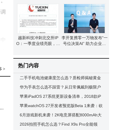
中。
上半年业绩暴增超13倍
序员无需忧替代
动调
越新科技冲刺北交所IP
李开复携零一万物发布“一
其中
O：一季度业绩亮眼，董
号位决策AI” 助力企业核
事长濮坚锋掌握超半数表
心决策与财报优化升级
产权
决权
连续
热门内容
多
>
二手手机电池健康度怎么选？质检师揭秘黄金
标准，助你避坑又省钱
华为手表怎么选不踩雷？从日常佩戴到极限户
%应
外，这四款精准匹配你的需求！
苹果iPadOS 27系统更新设备清单，2018款iP
机构
ad Pro及多款机型被淘汰
苹果watchOS 27开发者预览版Beta 1来袭：砍
2个
旧机型，增Siri AI等新功能
6月游戏新机来袭！2K电竞屏搭配8000mAh大
李
电池，6月9日正式开售
2026拍照手机怎么选？Find X9s Pro全能领