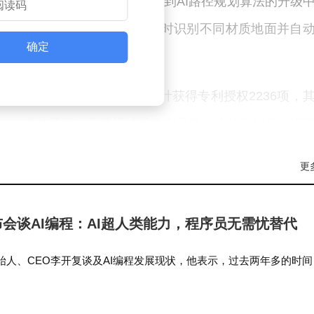
仅用于新型传感器的研发，还投入到AI路径规划算法的升级
将集成多模态感知系统，可实时识别不同材质地面并自
确定
力。截至2025年末，其累计获得专利授权2236项，
，886条注册商标覆盖清洁设备全品类。这种立体化知识
拓展奠定基础。数据显示，其海外专利申请量年增长率
更
业专利转化率达89%，新授权的215项专利中，已有78
布会谈AI编程：AI超人类能力，程序员无需忧替代
其在竞争激烈的清洁机器人市场保持领先地位。第三方
始人、CEO李开复谈及AI编程发展现状，他表示，过去两年多的时间
市场占有率突破35%，用户复购率较行业平均水平高出2
的能力，很多公司的代码，90%以上都是AI写的，只有10%是人工。 
程序员需要…