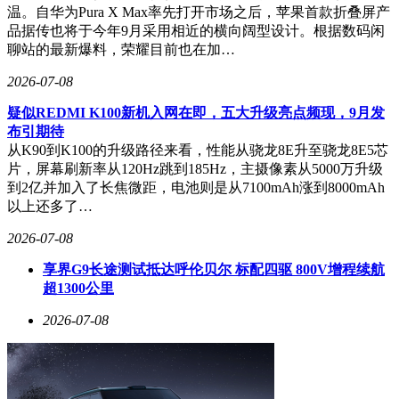
以场景赋能民生，东郊到家正以破界拓新的姿态引领行业变
温。自华为Pura X Max率先打开市场之后，苹果首款折叠屏产
革。通过持续深耕专业上门推拿赛道，跳出传统业态局限，平
品据传也将于今年9月采用相近的横向阔型设计。根据数码闲
台以多场景战略开辟了行业多元化消费新空间。未来，随着场
聊站的最新爆料，荣耀目前也在加…
景精细化运营的深化与多场景专属服务标准的完善，东郊到家
有望进一步拓展康养服务的覆盖边界，为都市民生康养升级提
2026-07-08
供更强有力的支撑。
疑似REDMI K100新机入网在即，五大升级亮点频现，9月发
布引期待
从K90到K100的升级路径来看，性能从骁龙8E升至骁龙8E5芯
片，屏幕刷新率从120Hz跳到185Hz，主摄像素从5000万升级
到2亿并加入了长焦微距，电池则是从7100mAh涨到8000mAh
以上还多了…
2026-07-08
享界G9长途测试抵达呼伦贝尔 标配四驱 800V增程续航
超1300公里
2026-07-08