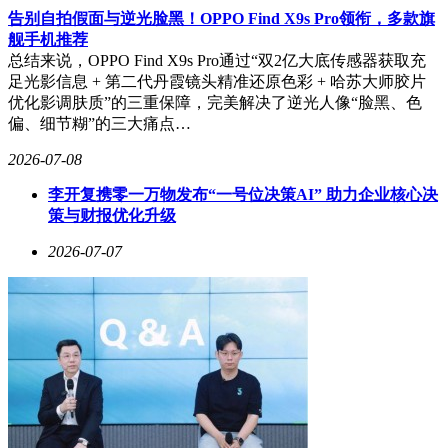
告别自拍假面与逆光脸黑！OPPO Find X9s Pro领衔，多款旗
舰手机推荐
总结来说，OPPO Find X9s Pro通过“双2亿大底传感器获取充
足光影信息 + 第二代丹霞镜头精准还原色彩 + 哈苏大师胶片
优化影调肤质”的三重保障，完美解决了逆光人像“脸黑、色
偏、细节糊”的三大痛点…
2026-07-08
李开复携零一万物发布“一号位决策AI” 助力企业核心决
策与财报优化升级
2026-07-07