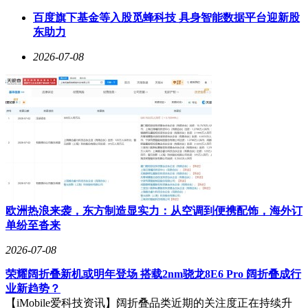
化、差异化、精细化的服务体系。例如，居家服务注重温馨私
百度旗下基金等入股觅蜂科技 具身智能数据平台迎新股
密，办公服务强调高效便捷，酒店服务则突出专属适配，彻底
东助力
告别了行业单一场景、统一模板的粗放模式，显著提升了用户
的服务适配感与体验感。
2026-07-08
东郊到家的多场景战略不仅构建了更立体、更专业的康养服务
生态，更推动了上门推拿行业的转型升级。通过场景细分能
力，专业推拿服务实现了精准适配与需求匹配，全面覆盖居家
生活、职场办公、商务差旅等全维度场景，极大拓宽了服务边
界与消费场景，激活了多元化的市场潜力。这种创新模式打破
了传统行业场景单一、受众局限的瓶颈，为行业发展注入了新
动能。
场景多元化升级的核心价值，在于推动上门推拿服务从“居家
专属消费”向“全域民生服务”转型。商务楼宇与酒店场景的深
欧洲热浪来袭，东方制造显实力：从空调到便携配饰，海外订
度落地，使服务能够精准触达职场人群、商旅人群等多元用户
单纷至沓来
群体，打破时间与空间的限制，让碎片化闲暇时间转化为高品
质身心养护时刻。这一变革不仅丰富了平台服务形态，更重塑
2026-07-08
了行业服务价值，使上门推拿成为适配都市全场景、全人群、
全时段的民生康养服务，有效破解了传统行业增长乏力的发展
荣耀阔折叠新机或明年登场 搭载2nm骁龙8E6 Pro 阔折叠成行
难题。
业新趋势？
【iMobile爱科技资讯】阔折叠品类近期的关注度正在持续升