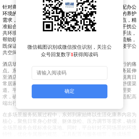
针对商务楼宇的独特属性，东郊到家量身定制了一套适配办公
环境的服务模式。考虑到职场人群忙碌的作息和碎片化的养护
需求，平台推出的服务以轻量化、高效化、低干扰为特点，精
准贴合午休、工作间隙等时段。在不影响办公秩序、不干扰公
共环境的前提下，专业技师通过肌肉放松、身心解压等手法，
帮助职场人士缓解疲劳、调节状态。整套服务流程简洁流畅，
既保证了舒适体验，又避免了后续遗留问题，高度契合楼宇公
微信截图识别或微信按住识别，关注公
共空间的服务规范。
众号回复数字
1
获得阅读码
酒店场景的拓展则聚焦于差旅人群的私密需求与异地出行的痛
点。东郊到家依托成熟的上门服务能力，将专业推拿服务延伸
至酒店客房，填补了差旅场景中康养服务的空白。对于脱离日
常居家环境的出行者而言，这一服务提供了便捷的身心舒缓渠
道。平台通过深度联动酒店服务生态，严格遵循隐私管理要
确定
求，确保履约流程合规严谨、服务风貌专业得体，完美适配高
端出行的服务标准，为商旅出行增添了舒适质感。
在多场景服务拓展过程中，东郊到家始终以生活化康养内容为
核心，聚焦日常身心舒缓、躯体放松、压力调节等需求，确保
全场景服务合规标准化落地。同时，平台针对不同场景的环境
特性，优化专属履约规范、工具配置与服务细节，形成场景