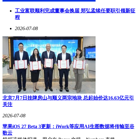
工业富联顺利完成董事会换届 郑弘孟续任要职引领新征
程
2026-07-08
北京7月7日挂牌房山与顺义两宗地块 总起始价达16.63亿元引
关注
2026-07-08
苹果iOS 27 Beta 3更新：iWork等应用AI生图数据将传输至谷
歌云