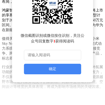
布局，将车辆瞬间转化为移动露营舱。
鸿蒙智行官方随后转发该动态，确认照片中的车型为即将上市
的享界G9。据公开信息显示，这款定位高端的新能源车型计
划于2026年第三季度正式投放市场，预计起售价将落在50万元
区间。其独特的升顶帐篷设计结合户外场景应用，被视为华为
在新能源越野领域的重要布局。
微信截图识别或微信按住识别，关注公
值得关注的是，就在同日小米汽车也宣布推出全新系列小米
众号回复数字
1
获得阅读码
Sky Nomad（中文名"小米澎程"）。该车型同样采用增程式动
力系统，并配备可升降顶篷设计，与华为享界G9形成直接竞
争。两大科技巨头在相近时间节点推出功能定位相似的产品，
标志着新能源户外休闲市场即将迎来激烈角逐。
行业观察人士指出，随着露营经济的持续升温，具备户外拓展
确定
功能的车型正成为新的市场增长点。华为与小米的同步发力，
不仅展现了科技企业跨界造车的创新实力，更预示着新能源越
野市场将进入差异化竞争的新阶段。两款车型在动力系统、空
间设计等维度的具体表现，将成为影响市场格局的关键因素。