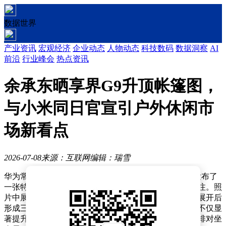
数据世界
产业资讯
宏观经济
企业动态
人物动态
科技数码
数据洞察
AI
前沿
行业峰会
热点资讯
余承东晒享界G9升顶帐篷图，
与小米同日官宣引户外休闲市
场新看点
2026-07-08
来源：互联网
编辑：瑞雪
华为常务董事、终端BG董事长余承东近日在社交平台发布了
一张特殊车辆的照片，引发市场对新能源户外车型的关注。照
片中展示的车辆顶部配备可折叠升降结构，顶篷与天窗展开后
形成三角形空间，与车身设计浑然一体。这种创新设计不仅显
著提升了车内垂直空间，还通过座椅旋转功能实现前后排对坐