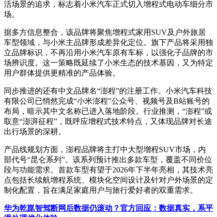
活场景的追求，标志着小米汽车正式切入增程式电动车细分市
场。
据多方信息整合，该品牌将聚焦增程式家用SUV及户外旅居
车型领域，与小米主品牌形成差异化定位。旗下产品将采用独
立品牌标识，不再沿用小米汽车原有车标，以强化子品牌的市
场辨识度。这一策略既延续了小米生态的技术基因，又为特定
用户群体提供更精准的产品体验。
同步推进的还有中文品牌名“澎程”的注册工作。小米汽车科技
有限公司已悄然完成“小米澎程”公众号、视频号及B站账号的
布局，暗示其中文名称已进入落地阶段。行业推测，“澎程”或
取意“澎湃征程”，既呼应增程式技术特点，又体现品牌对长途
出行场景的深耕。
产品线规划方面，澎程品牌将主打中大型增程SUV市场，内
部代号“昆仑系列”。该系列预计推出多款车型，覆盖不同价位
段与功能需求。首款车型有望于2026年下半年亮相，其技术亮
点包括长续航增程系统、模块化空间设计及针对户外场景的定
制化配置，旨在满足家庭用户与旅行爱好者的双重需求。
华为乾崑智驾断网后数据仍滚动？官方回应：数据真实，系平