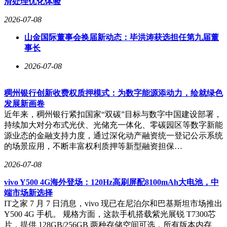
滑处理优化体验
2026-07-08
山金国际董事会换届新动态：毕洪涛获选担任第九届董
事长
2026-07-08
稠州银行创新收费权质押模式：为数字能源添动力，绘就绿色
发展新画卷
近年来，稠州银行紧扣国家“双碳”目标与数字中国建设部署，
持续加大对分布式光伏、光储充一体化、零碳园区等数字新能
源业态的金融支持力度，通过深化动产融资统一登记公示系统
的场景应用，不断丰富权利质押等新型融资担保…
2026-07-08
vivo Y500 4G海外登场：120Hz高刷屏配8100mAh大电池，中
端市场新选择
IT之家 7 月 7 日消息，vivo 现已在尼泊尔和巴基斯坦市场推出
Y500 4G 手机。 规格方面，这款手机搭载紫光展锐 T7300芯
片，提供 128GB/256GB 两种存储空间可选，所有版本内存