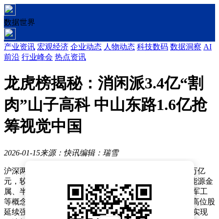
数据世界
产业资讯
宏观经济
企业动态
人物动态
科技数码
数据洞察
AI
前沿
行业峰会
热点资讯
龙虎榜揭秘：消闲派3.4亿“割
肉”山子高科 中山东路1.6亿抢
筹视觉中国
2026-01-15
来源：快讯
编辑：瑞雪
沪深两市今日呈现缩量震荡格局，全天成交额降至2.91万亿
元，较前一交易日减少1.04万亿元。盘面上，贵金属、能源金
属、半导体等科技板块领涨，而互联网电商、AI应用、军工
等概念股集体回调。市场资金流向呈现明显分化，部分高位股
延续强势表现，化工股博菲电气、AI概念股人民网双双实现