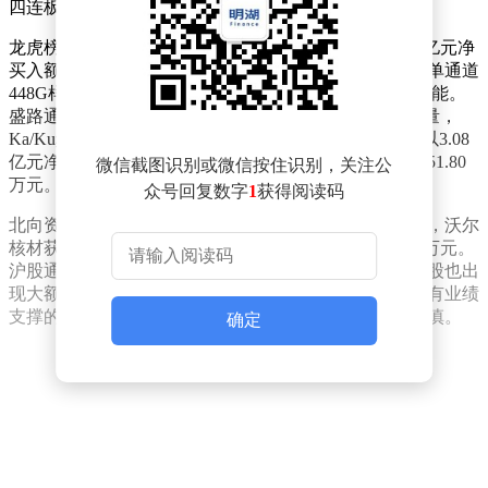
四连板，智能电网板块三变科技收获三连板。
龙虎榜数据显示，机构资金博弈加剧。沃尔核材以8.29亿元净
买入额位居榜首，该公司铜缆高速连接业务取得突破，单通道
448G样品已送重点客户验证，同时拟投资15亿元扩建产能。
盛路通信获3.27亿元资金抢筹，其商业航天业务持续放量，
Ka/Ku频段天线已应用于卫星互联网项目。合锻智能则以3.08
亿元净买入额跻身前三，该股沪股通专用席位净买入5951.80
微信截图识别或微信按住识别，关注公
万元。
众号回复数字
1
获得阅读码
北向资金延续分化态势，深股通专用席位现身19只个股，沃尔
核材获净买入2.54亿元居首，但同时卖出利欧股份7805万元。
沪股通方面，除合锻智能外，三变科技、省广集团等个股也出
现大额资金流动。市场人士指出，当前资金更倾向于具有业绩
支撑的科技成长股，而对前期涨幅过大的题材股保持谨慎。
确定