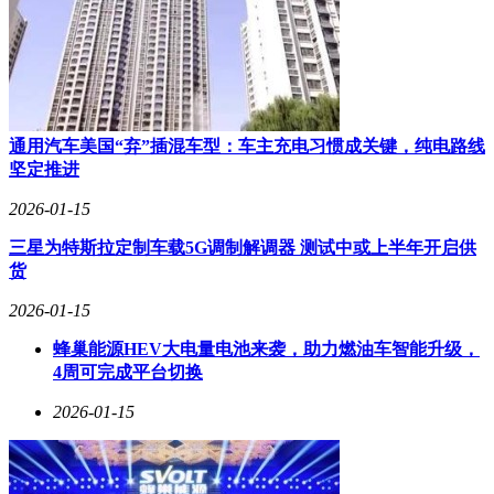
通用汽车美国“弃”插混车型：车主充电习惯成关键，纯电路线
坚定推进
2026-01-15
三星为特斯拉定制车载5G调制解调器 测试中或上半年开启供
货
2026-01-15
蜂巢能源HEV大电量电池来袭，助力燃油车智能升级，
4周可完成平台切换
2026-01-15