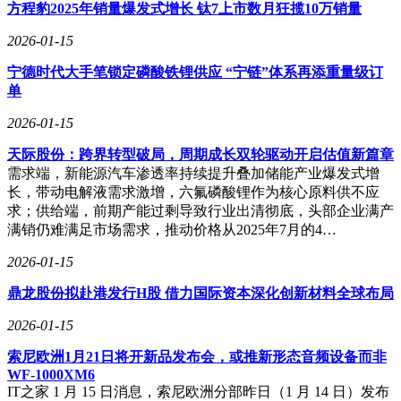
方程豹2025年销量爆发式增长 钛7上市数月狂揽10万销量
2026-01-15
宁德时代大手笔锁定磷酸铁锂供应 “宁链”体系再添重量级订
单
2026-01-15
天际股份：跨界转型破局，周期成长双轮驱动开启估值新篇章
需求端，新能源汽车渗透率持续提升叠加储能产业爆发式增
长，带动电解液需求激增，六氟磷酸锂作为核心原料供不应
求；供给端，前期产能过剩导致行业出清彻底，头部企业满产
满销仍难满足市场需求，推动价格从2025年7月的4…
2026-01-15
鼎龙股份拟赴港发行H股 借力国际资本深化创新材料全球布局
2026-01-15
索尼欧洲1月21日将开新品发布会，或推新形态音频设备而非
WF-1000XM6
IT之家 1 月 15 日消息，索尼欧洲分部昨日（1 月 14 日）发布