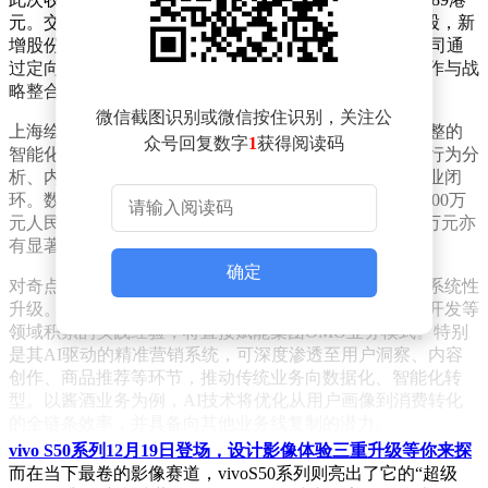
元。交易前，奇点国峰已发行股份总数为1,837,256,128股，新
增股份占交易前股本的5.12%，完成后稀释至4.87%。公司通
过定向增发完成支付，未涉及现金交易，体现了资本运作与战
略整合的双重考量。
微信截图识别或微信按住识别，关注公
上海绘流作为兴趣电商领域的AI技术服务商，构建了完整的
众号回复数字
1
获得阅读码
智能化解决方案体系。其自主研发的算法模型覆盖用户行为分
析、内容生成、精准匹配等核心环节，并形成成熟的商业闭
环。数据显示，2025年前十个月，该公司营业收入达4,600万
元人民币，较上半年增长142%；净利润环比上半年605万元亦
有显著提升，展现出强劲的增长势头。
确定
对奇点国峰而言，此次收购的核心价值在于技术体系的系统性
升级。上海绘流在直播电商运营、数据处理、智能工具开发等
领域积累的实践经验，将直接赋能集团OMO业务模式。特别
是其AI驱动的精准营销系统，可深度渗透至用户洞察、内容
创作、商品推荐等环节，推动传统业务向数据化、智能化转
型。以酱酒业务为例，AI技术将优化从用户画像到消费转化
的全链条效率，并具备向其他业务线复制的潜力。
vivo S50系列12月19日登场，设计影像体验三重升级等你来探
技术整合带来的协同效应正在显现。上海绘流的智能脚本生成
而在当下最卷的影像赛道，vivoS50系列则亮出了它的“超级
工具可自动创建符合平台算法的直播内容，其用户行为分析系