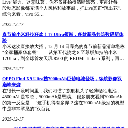
Live”能力。这意味著，你不仅能拍得清晰漂亮，更能让每一
统能实时优化投放策略，数据处理平台则支持跨渠道运营决
段动态影像都充满个人风格和故事感，把Live真正“玩出花”。
策。这些能力与奇点国峰的线下渠道网络形成互补，构建起覆
综合来看，vivo S5…
盖"人-货-场"的智慧消费生态。据内部测算，AI赋能可使电商
业务运营成本降低30%，客户转化率提升25%。
2025-12-17
随着AI深度学习能力的持续进化，奇点国峰正构建覆盖消费
春节前小米科技狂欢！17 Ultra领衔，多款新品共筑数码新体
场景的技术中台。从智能选品到动态定价，从虚拟主播到个性
验
化推荐，技术驱动的业务变革正在重塑企业竞争力。此次收购
小米这次直接放大招，12 月 14 日曝光的春节前新品清单堪称
标志着其从传统运营商向科技企业的关键跨越，在消费升级与
“全家桶豪华套餐”—— 从第五代骁龙 8 至尊版加持的小米
数字化浪潮中抢占先机，为行业树立了转型范本。
17Ultra，到全球首发天玑 8500 的 REDMI Turbo 5 系列，再…
2025-12-17
OPPO Find X9 Ultra携7000mAh巨鲸电池登场，续航影像双
巅峰来袭
在很长一段时间里，我们习惯了旗舰机为了轻薄牺牲电池，
4500mAh是常态，5000mAh是恩赐。 很多朋友看到7000mAh
的第一反应是： “这手机得有多厚？这在7000mAh级别的机型
中是非常罕见的“双百瓦…
2025-12-17