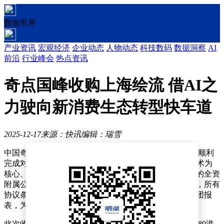
数据世界
产业资讯
宏观经济
企业动态
人物动态
科技数码
数据洞察
AI
前沿
行业峰会
热点资讯
奇点国峰收购上海绘流 借AI之
力驶向新消费生态转型快车道
2025-12-17
来源：快讯
编辑：瑞雪
中国奇点国峰控股有限公司（01280.HK）近日宣布，已顺利
完成对上海绘流科技有限公司的全资收购。这家以AI技术为
核心、专注于兴趣电商领域的企业，正式成为奇点国峰的全资
附属公司。根据披露，交易于2025年12月15日正式生效，所有
协议条款均已满足，目标公司的财务数据将全面并入集团报
表，为业务拓展注入新动能。
此次收购涉及股份配发规模达94,069,530股，每股定价4.89港