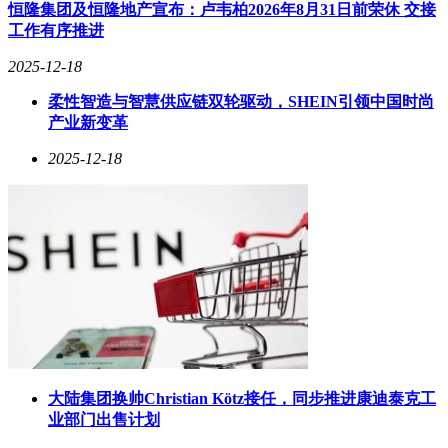
Optimus人形机器人将发挥关键作用，最终负责在太空中运营
恒隆集团及恒隆地产宣布：卢韦柏2026年8月31日前荣休 交接
和维护这些地外数据中心。此前他曾表示，这些机器人最快明
工作有序推进
年就能为SpaceX的任务提供后勤支持。尽管谷歌和OpenAI的
2025-12-18
掌门人也曾提及太空数据中心的可能性，并坦言这是一项极具
挑战的宏伟计划，但在马斯克看来，这不过是时间问题。
柔性智造与智慧供应链双轮驱动，SHEIN引领中国时尚
产业新变革
面对外界质疑，尤其是媒体的置评请求，xAI方面态度鲜明，
直接以一条自动回复暗示传统媒体存在不实报道。而在实际行
2025-12-18
动上，公司正全力推进名为“巨人”的数据中心项目。从今年年
初配备约20万块图形处理器，到计划扩充至100万块，这种指
数级的硬件扩张，彰显了马斯克通过堆砌算力来破解智能奥秘
的决心。
当前人工智能领域竞争激烈，众多企业为支撑起数千亿美元的
估值而全力以赴。xAI虽入局稍晚，但凭借马斯克的高知名度
和激进策略，已成为这场由几大巨头主导的竞赛中不可忽视的
力量。行业内的竞争愈发白热化，各大厂商争分夺秒发布新模
型。在此次大会上，管理层还展示了包括Grok Voice及其智能
体在内的多项产品更新，涵盖结果预测、语音识别优化以及新
增视频编辑等实用功能，试图证明公司既有宏大的愿景，也有
大陆集团换帅Christian Kötz接任，同步推进康迪泰克工
扎实的交付能力。
业部门出售计划