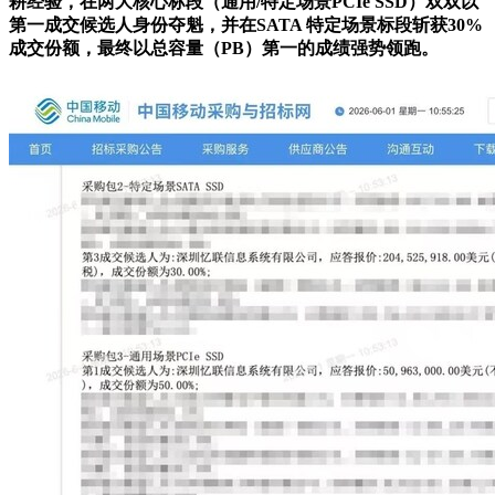
耕经验，在两大核心标段（通用
/
特定场景
PCIe SSD
）双双以
第一成交候选人身份夺魁，并在
SATA
特定场景标段斩获
30%
成交份额，最终以总容量（
PB
）第一的成绩强势领跑。