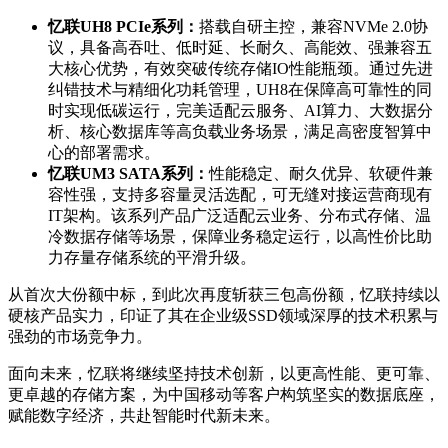
忆联
UH8 PCIe
系列：
搭载自研主控，兼容NVMe 2.0协
议，具备高吞吐、低时延、长耐久、高能效、强兼容五
大核心优势，有效突破传统存储IO性能瓶颈。通过先进
纠错技术与精细化功耗管理，UH8在保障高可靠性的同
时实现低碳运行，完美适配云服务、AI算力、大数据分
析、核心数据库等高负载业务场景，满足高密度智算中
心的部署需求。
忆联
UM3 SATA
系列：
性能稳定、耐久优异、软硬件兼
容性强，支持多容量灵活选配，可无缝对接运营商现有
IT架构。该系列产品广泛适配云业务、分布式存储、温
冷数据存储等场景，保障业务稳定运行，以高性价比助
力存量存储系统的平滑升级。
从首次大份额中标，到此次再度斩获三包高份额，忆联持续以
硬核产品实力，印证了其在企业级SSD领域深厚的技术积累与
强劲的市场竞争力。
面向未来，忆联将继续坚持技术创新，以更高性能、更可靠、
更卓越的存储方案，为中国移动等客户构筑坚实的数据底座，
赋能数字经济，共赴智能时代新未来。