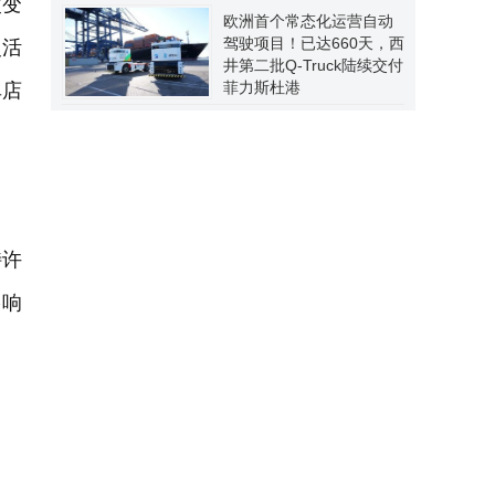
改变
欧洲首个常态化运营自动
驾驶项目！已达660天，西
灵活
井第二批Q-Truck陆续交付
菲力斯杜港
单店
特许
影响