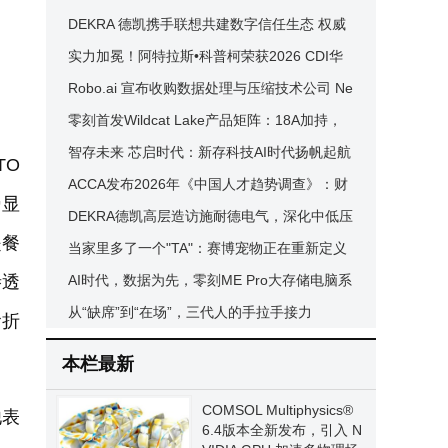
生，30分钟测出风险和机会
DEKRA 德凯携手联想共建数字信任生态 权威
认证赋能无线技术升级
实力加冕！阿特拉斯•科普柯荣获2026 CDI华
鹰奖•制造业AI创新领军企业奖
Robo.ai 宣布收购数据处理与压缩技术公司 Ne
urovia，构建 AI 基础设施，赋能机器经济
零刻首发Wildcat Lake产品矩阵：18A加持，
低功耗主机迎来性能爆发
智存未来 芯启时代：新存科技AI时代扬帆起航
TO
ACCA发布2026年《中国人才趋势调查》：财
势显
会人才积极拥抱AI，向往多元发展与工作价值
DEKRA德凯高层造访施耐德电气，深化中低压
是餐
电气和网络安全领域合作共探创新未来
当家里多了一个"TA"：赛博宠物正在重新定义
渗透
现代家庭的陪伴方式
AI时代，数据为先，零刻ME Pro大存储电脑系
列多款新品发布
从“缺席”到“在场”，三代人的手拉手接力
食折
本栏最新
COMSOL Multiphysics®
他表
6.4版本全新发布，引入 N