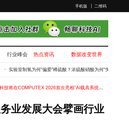
手机版
二维码
行业峰会
热点资讯
数据改变世界
当家里多了一个"TA"：赛博宠物正在重新定义现代家庭的陪伴方式
Robo.ai 宣布正式完成对 Neurovia AI 的全资收购，夯实 AI 软件核心战略底座
实验室制氢为何“偏爱”稀硫酸？浓硫酸硝酸为何“失宠”？
小米
相聚天津智博会，华大电子"e芯"点亮数智新征程
撷发科技将在COMPUTEX 2026首次亮相"AI载具系统事业群"及边缘AI创新成果
BEYOND Expo 2026媒体日正式启幕
聚焦AI从数字走向物理世界，BEYOND Expo 2026盛大开幕
《全国科技创新百强指数报告2026》发布，以数据解码中国科技创新格局
活服务业发展大会擘画行业
嬴彻科技新一代自动驾驶计算平台Taurus量产交付，推动商用车智能驾驶加速渗透
从“缺席”到“在场”，三代人的手拉手接力
AI时代，数据为先，零刻ME Pro大存储电脑系列多款新品发布