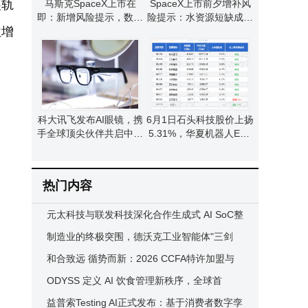
展轨
马斯克SpaceX上市在
SpaceX上市前夕增补风
即：新增风险提示，数据
险提示：水资源短缺成数
激增
中心面临水资源短缺挑战
据中心运维新挑战
科大讯飞发布AI眼镜，携
6月1日石头科技股价上扬
手全球顶尖伙伴共启中国
5.31%，华夏机器人ETF
AI穿戴产业新篇章
等多只基金重仓布局
热门内容
元太科技与联发科技深化合作生成式 AI SoC整
合彩色电子纸技术升级阅读体验 锁定彩色教育
制造业的终极突围，德沃克工业智能体"三剑
与阅读市场
客"决胜未来
和合致远 循势而新：2026 CCFA特许加盟与
生活服务业发展大会擘画行业高质量发展新蓝
ODYSS 定义 AI 饮食管理新秩序，全球首
图
批"共创者招募计划"启动
益普索Testing AI正式发布：基于消费者数字孪