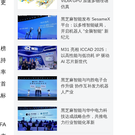
VIDIA GPU 加速多物理场
向更
仿真
黑芝麻智能发布 SesameX
平台：以多维智能破局，
开启机器人 "全脑智能" 新
纪元
双榜
M31 亮相 ICCAD 2025：
以高性能与低功耗 IP 驱动
式持
AI 芯片新世代
透率
黑芝麻智能与均胜电子合
收首
作升级 协作互补发力机器
人产业
成标
黑芝麻智能与华中电力科
技达成战略合作，共推电
力行业智能化革新
FA