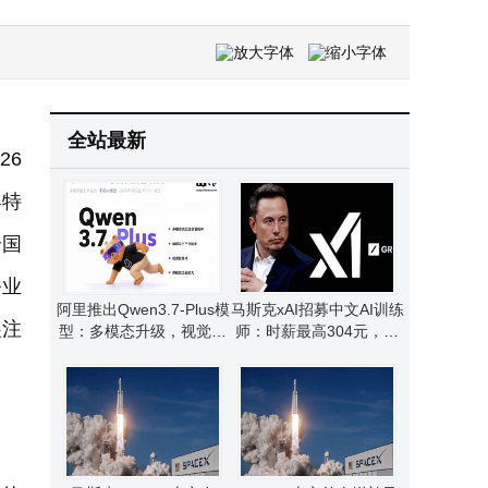
当家里多了一个"TA"：赛博宠物正在重新定义现代家庭的陪伴方式
Robo.ai 宣布正式完成对 Neurovia AI 的全资收购，夯实 AI 软件核心战略底座
全站最新
26
界特
个国
务业
阿里推出Qwen3.7-Plus模
马斯克xAI招募中文AI训练
展注
型：多模态升级，视觉与
师：时薪最高304元，可
语言融合开启智能体新篇
远程兼职时间灵活