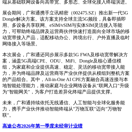
端从基础联网设备向高带宽、多形态、全球化接入终端演进。
展会期间，广和通携手立讯精密（002475.SZ）推出新一代5G
Dongle解决方案。该方案支持全球主流5G频段，具备即插即
用、多设备共享联网、eSIM/vSIM与实体SIM灵活接入等能
力，可帮助终端品牌及运营商伙伴快速打造面向全球市场的移
动宽带接入产品，适配移动办公、跨境出行、户外直播及临时
网络接入等场景。
本次展会，广和通还同步展示多款5G FWA及移动宽带解决方
案，涵盖5G高端CPE、ODU、MiFi、Dongle及核心通信模
组，为家庭和企业提供高速、稳定、灵活的移动宽带接入能
力，并为终端品牌及运营商等产业伙伴提供从模组到整机方案
的产品组合。其中，All-in-One AI CPE方案融合高速连接与本
地智能处理能力，推动家庭与企业网络设备从"联网入口"升级
为"智能网关"，为客户打造差异化终端产品提供支撑。
未来，广和通持续依托无线通信、人工智能与全球化服务能
力，携手产业伙伴推动智能终端从"万物互联"迈向"万物智
联"。
高途公布2026年第一季度未经审计业绩