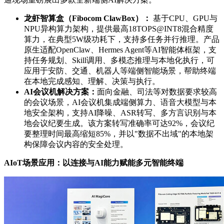
龙虾智算盒（
Fibocom ClawBox
）：
基于CPU、GPU与
NPU异构算力架构，提供最高18TOPS@INT8混合精度
算力，在典型5W级功耗下，支持多任务并行推理。产品
原生适配OpenClaw、Hermes Agent等AI智能体框架，支
持任务规划、Skill调用、多模态推理与本地化执行，可
应用于安防、交通、机器人等端侧智能场景，帮助终端
在本地完成感知、理解、决策与执行。
AI
会议机解决方案：
面向金融、司法等对数据要求较高
的会议场景，AI会议机集成端侧算力、语音大模型与本
地安全架构，支持AI降噪、ASR转写、多方言识别与本
地会议纪要生成。该方案转写准确率可达92%，会议纪
要整理时间最高缩短85%，并以"数据不出域"的本地架
构保障会议内容的安全处理。
AIoT
场景应用：以连接与
AI
能力赋能多元智能终端