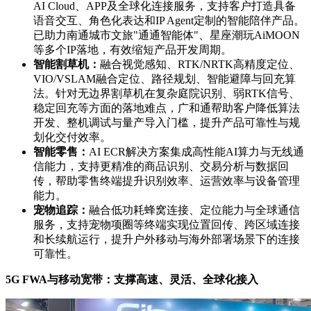
AI Cloud、APP及全球化连接服务，支持客户打造具备
语音交互、角色化表达和IP Agent定制的智能陪伴产品。
已助力南通城市文旅"通通智能体"、星座潮玩AiMOON
等多个IP落地，有效缩短产品开发周期。
智能割草机：
融合视觉感知、RTK/NRTK高精度定位、
VIO/VSLAM融合定位、路径规划、智能避障与回充算
法。针对无边界割草机在复杂庭院识别、弱RTK信号、
稳定回充等方面的落地难点，广和通帮助客户降低算法
开发、整机调试与量产导入门槛，提升产品可靠性与规
划化交付效率。
智能零售：
AI ECR解决方案集成高性能AI算力与无线通
信能力，支持更精准的商品识别、交易分析与数据回
传，帮助零售终端提升识别效率、运营效率与设备管理
能力。
宠物追踪：
融合低功耗蜂窝连接、定位能力与全球通信
服务，支持宠物项圈等终端实现位置回传、跨区域连接
和长续航运行，提升户外移动与海外部署场景下的连接
可靠性。
5G FWA
与移动宽带：支撑高速、灵活、全球化接入