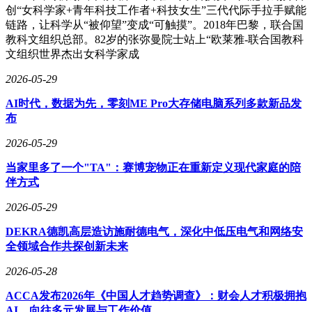
创“女科学家+青年科技工作者+科技女生”三代代际手拉手赋能
链路，让科学从“被仰望”变成“可触摸”。2018年巴黎，联合国
教科文组织总部。82岁的张弥曼院士站上“欧莱雅-联合国教科
文组织世界杰出女科学家成
2026-05-29
AI时代，数据为先，零刻ME Pro大存储电脑系列多款新品发
布
2026-05-29
当家里多了一个"TA"：赛博宠物正在重新定义现代家庭的陪
伴方式
2026-05-29
DEKRA德凯高层造访施耐德电气，深化中低压电气和网络安
全领域合作共探创新未来
2026-05-28
ACCA发布2026年《中国人才趋势调查》：财会人才积极拥抱
AI，向往多元发展与工作价值