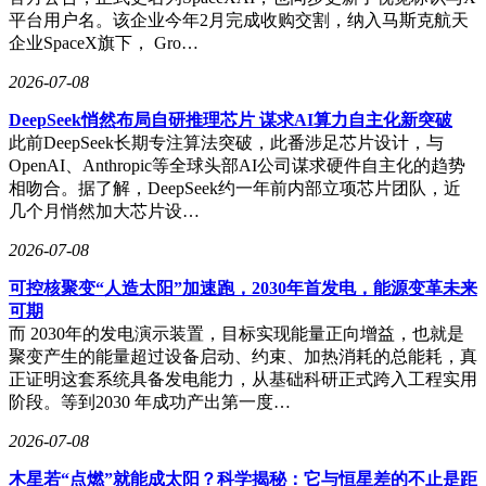
平台用户名。该企业今年2月完成收购交割，纳入马斯克航天
企业SpaceX旗下， Gro…
2026-07-08
DeepSeek悄然布局自研推理芯片 谋求AI算力自主化新突破
此前DeepSeek长期专注算法突破，此番涉足芯片设计，与
OpenAI、Anthropic等全球头部AI公司谋求硬件自主化的趋势
相吻合。据了解，DeepSeek约一年前内部立项芯片团队，近
几个月悄然加大芯片设…
2026-07-08
可控核聚变“人造太阳”加速跑，2030年首发电，能源变革未来
可期
而 2030年的发电演示装置，目标实现能量正向增益，也就是
聚变产生的能量超过设备启动、约束、加热消耗的总能耗，真
正证明这套系统具备发电能力，从基础科研正式跨入工程实用
阶段。等到2030 年成功产出第一度…
2026-07-08
木星若“点燃”就能成太阳？科学揭秘：它与恒星差的不止是距