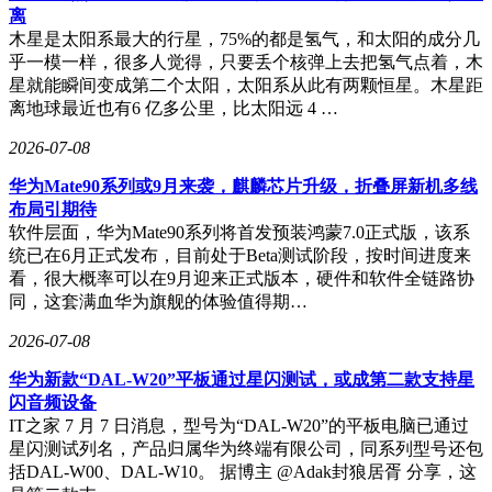
离
木星是太阳系最大的行星，75%的都是氢气，和太阳的成分几
乎一模一样，很多人觉得，只要丢个核弹上去把氢气点着，木
星就能瞬间变成第二个太阳，太阳系从此有两颗恒星。木星距
离地球最近也有6 亿多公里，比太阳远 4 …
2026-07-08
华为Mate90系列或9月来袭，麒麟芯片升级，折叠屏新机多线
布局引期待
软件层面，华为Mate90系列将首发预装鸿蒙7.0正式版，该系
统已在6月正式发布，目前处于Beta测试阶段，按时间进度来
看，很大概率可以在9月迎来正式版本，硬件和软件全链路协
同，这套满血华为旗舰的体验值得期…
2026-07-08
华为新款“DAL-W20”平板通过星闪测试，或成第二款支持星
闪音频设备
IT之家 7 月 7 日消息，型号为“DAL-W20”的平板电脑已通过
星闪测试列名，产品归属华为终端有限公司，同系列型号还包
括DAL-W00、DAL-W10。 据博主 @Adak封狼居胥 分享，这