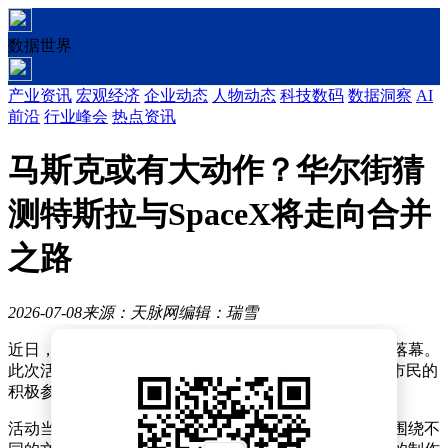
数据世界
产业资讯
宏观经济
企业动态
人物动态
科技数码
数据洞察
AI
前沿
行业峰会
热点资讯
马斯克或有大动作？华尔街猜
测特斯拉与SpaceX将走向合并
之路
2026-07-08
来源：天脉网
编辑：瑞雪
近日，一场别开生面的社区文化活动在市中心广场圆满落幕。
此次活动以“传承文化，共享欢乐”为主题，吸引了众多市民的
积极参与，现场气氛热烈非凡。
活动当天，广场上搭建起了多个特色展区，每个展区都围绕不