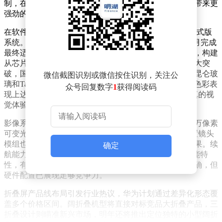
制，在性能和能效方面实现显著提升，有望为旗舰机型带来更
强劲的运算能力。
在软件生态方面，华为Mate90系列将首发搭载鸿蒙7.0正式版
系统。该系统于6月发布后已进入Beta测试阶段，预计9月完成
最终适配。此次系统升级将与新一代硬件形成深度协同，构建
从芯片到操作系统的全链路优化体系。屏幕技术迎来重大突
破，国产旗舰直屏方案采用极窄边框设计，配合新一代昆仑玻
微信截图识别或微信按住识别，关注公
璃和Tandem双层OLED结构，在显示寿命、功耗控制和色彩表
众号回复数字
1
获得阅读码
现上达到行业领先水平，BT.2020色域覆盖将带来更逼真的视
觉体验。
影像系统持续进化，超大杯机型后置主摄正在测试5000万像素
可变光圈方案，同时评估引入2亿像素自研传感器。前置镜头
模组也将迎来升级，配合全新影像算法提升人像拍摄效果。续
确定
航能力方面，7000mAh级电池容量结合双层OLED的节能特
性，有望实现持久续航表现。充电技术是否突破暂未明确，但
硬件配置已展现足够竞争力。
折叠屏产品线布局引发行业热议，华为计划通过差异化形态覆
盖多个价格区间。阔折叠机型将直接对标竞品大折叠产品，三
折叠设计则瞄准新兴市场，明年还将推出定位独特的小型阔折