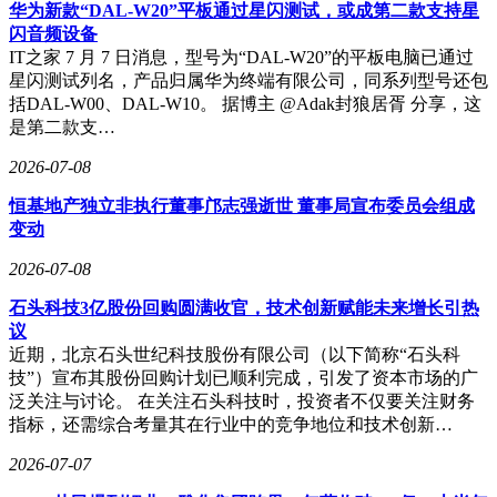
叠机型。据推测，这款新品或为Pura X系列的迭代产品，该系
华为新款“DAL-W20”平板通过星闪测试，或成第二款支持星
列去年凭借16:10比例阔型内屏和3.5英寸外屏的组合，在高端
闪音频设备
市场树立了独特的产品形象。新一代折叠屏预计延续麒麟芯片
IT之家 7 月 7 日消息，型号为“DAL-W20”的平板电脑已通过
和鸿蒙系统的核心配置，同时在铰链技术和屏幕耐用性上实现
星闪测试列名，产品归属华为终端有限公司，同系列型号还包
突破。
括DAL-W00、DAL-W10。 据博主 @Adak封狼居胥 分享，这
是第二款支…
市场分析认为，华为下半年旗舰阵容将形成多维度竞争格局。
Mate90系列凭借麒麟9050 Pro芯片、鸿蒙7.0系统和双层OLED
2026-07-08
屏幕三大核心配置，有望在直板旗舰领域建立技术壁垒。折叠
恒基地产独立非执行董事邝志强逝世 董事局宣布委员会组成
屏产品线则通过形态创新和价格覆盖，满足不同消费群体的需
变动
求。从7000元到万元以上的价格区间，华为正构建完整的旗舰
产品矩阵，为消费者提供多样化选择。关于具体发布时间，业
2026-07-08
内普遍预测Mate90系列将在第四季度亮相，折叠屏新机则可能
分阶段上市。
石头科技3亿股份回购圆满收官，技术创新赋能未来增长引热
议
近期，北京石头世纪科技股份有限公司（以下简称“石头科
技”）宣布其股份回购计划已顺利完成，引发了资本市场的广
泛关注与讨论。 在关注石头科技时，投资者不仅要关注财务
指标，还需综合考量其在行业中的竞争地位和技术创新…
2026-07-07