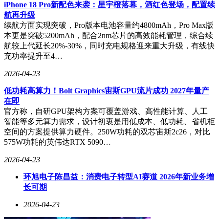
iPhone 18 Pro新配色来袭：星宇橙落幕，酒红色登场，配置续
续航能力是该机型的一大亮点。80Wh大容量电池在PCMark10
航再升级
测试中取得19小时43分钟的续航成绩，配合65W USB-C快充
续航方面实现突破，Pro版本电池容量约4800mAh，Pro Max版
头，30分钟可充入约40%电量。更值得关注的是其反向充电功
本更是突破5200mAh，配合2nm芯片的高效能耗管理，综合续
能，支持为手机、平板等设备应急补电，出差时只需携带一个
航较上代延长20%-30%，同时充电规格迎来重大升级，有线快
充电器即可满足多设备需求。
充功率提升至4…
在智能化体验方面，全新升级的YOYO智能体突破传统语音助
2026-04-23
手范畴，提供系统级AI服务。通过端侧大模型支持，可实现
截图取词、AI翻译、文档总结等实用功能。特别设计的"用机
低功耗高算力！Bolt Graphics宙斯GPU流片成功 2027年量产
专家"模块，能够自动诊断系统故障，提供蓝屏修复、驱动更
在即
新等一键解决方案，大幅降低用户维护成本。
官方称，自研GPU架构方案可覆盖游戏、高性能计算、人工
智能等多元算力需求，设计初衷是用低成本、低功耗、省机柜
接口配置保持实用主义，左侧配备HDMI 2.0、两个全功能
空间的方案提供算力硬件。250W功耗的双芯宙斯2c26，对比
USB-C 3.2 Gen2接口，右侧设有两个USB-A 3.2 Gen1接口和
575W功耗的英伟达RTX 5090…
3.5mm耳机孔。这种布局既保证了外设连接的便利性，又避免
了机身厚度增加。触控板面积达124mm×80mm，支持精准手
2026-04-23
势操作，内置NFC模块可快速实现多屏协同。
环旭电子陈昌益：消费电子转型AI赛道 2026年新业务增
长可期
这款产品的出现，重新定义了16英寸轻薄本的市场标准。它证
明大尺寸机型完全可以在保持便携性的同时，通过结构强化和
2026-04-23
智能优化实现耐用性提升。对于需要兼顾视觉体验和移动办公
的用户，荣耀X16 Plus提供了一个无需妥协的新选择。