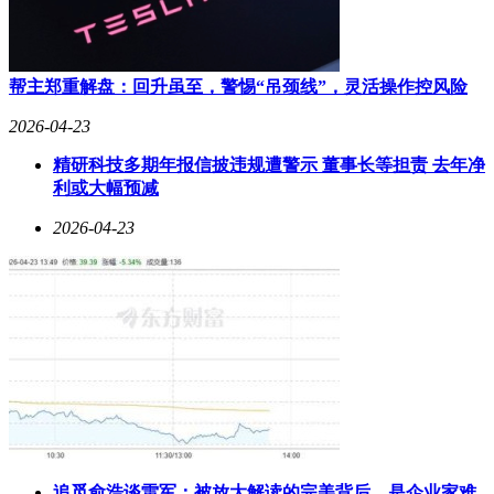
帮主郑重解盘：回升虽至，警惕“吊颈线”，灵活操作控风险
2026-04-23
精研科技多期年报信披违规遭警示 董事长等担责 去年净
利或大幅预减
2026-04-23
追觅俞浩谈雷军：被放大解读的完美背后，是企业家难