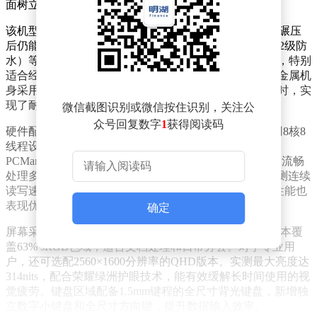
面树立了新标杆。
该机型通过多项严苛测试获得SGS认证，包括1.2吨汽车碾压
后仍能正常运行、键盘区域可承受500ml液体泼溅（IPX2级防
水）等。实验室数据显示，其结构强度远超同价位竞品，特别
适合经常在咖啡厅、图书馆等场景移动办公的用户。全金属机
身采用阳极氧化工艺，在保证16英寸大屏视觉体验的同时，实
现了耐磨抗指纹的实用特性。
微信截图识别或微信按住识别，关注公
众号回复数字
1
获得阅读码
硬件配置方面，搭载英特尔酷睿Ultra 5 325处理器，采用8核8
线程设计，最高睿频达4.5GHz。配合52W性能释放，在
PCMark10现代办公测试中取得5142分的综合成绩，能够流畅
处理多任务办公场景。存储方案提供1TB SSD选项，实测连续
读写速度分别达到5786MB/s和5324MB/s，4K随机读写性能也
表现优异。
确定
屏幕采用16:10比例的雾面IPS面板，1920×1200分辨率版本覆
盖63% sRGB色域，适合文档处理和日常办公。对于专业用
户，还可选配2560×1600分辨率的QHD版本。实测最大亮度达
314nits，配合荣耀绿洲护眼技术，能有效缓解长时间使用的视
觉疲劳。键盘区域配备1.5mm键程的全尺寸背光键盘，新增独
立数字小键盘和全尺寸方向键，提升数据输入效率。