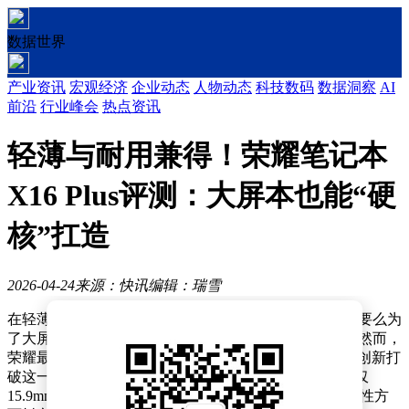
数据世界
产业资讯
宏观经济
企业动态
人物动态
科技数码
数据洞察
AI
前沿
行业峰会
热点资讯
轻薄与耐用兼得！荣耀笔记本
X16 Plus评测：大屏本也能“硬
核”扛造
2026-04-24
来源：快讯
编辑：瑞雪
在轻薄本市场中，16英寸机型始终面临一个两难选择：要么为
了大屏体验牺牲便携性，要么为了轻便妥协屏幕尺寸。然而，
荣耀最新推出的笔记本X16 Plus 2026款，试图通过技术创新打
破这一困局。这款产品不仅将重量控制在1.66kg，厚度仅
15.9mm，更凭借全球首个SGS卓越可靠性认证，在耐用性方