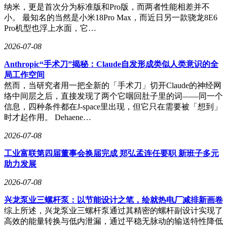
纳米，更是首次分为标准版和Pro版，而两者性能相差并不
小。 最知名的当然是小米18Pro Max，而近日另一款骁龙8E6
Pro机型也浮上水面，它…
2026-07-08
Anthropic“手术刀”揭秘：Claude自发形成类似人类意识的全
局工作空间
然而，当研究者用一把全新的「手术刀」切开Claude的神经网
络中间层之后，直接发现了两个它咽回肚子里的词——同一个
信息，四种条件都在J-space里出现，但它只在需要被「想到」
时才起作用。 Dehaene…
2026-07-08
工业富联第四届董事会换届完成 郑弘孟连任要职 新班子多元
助力发展
2026-07-08
兴龙泵业三螺杆泵：以节能设计之笔，绘就热电厂减排新画卷
综上所述，兴龙泵业三螺杆泵通过其精密的螺杆副设计实现了
高效的能量转换与低内泄漏，通过平稳无脉动的输送特性降低