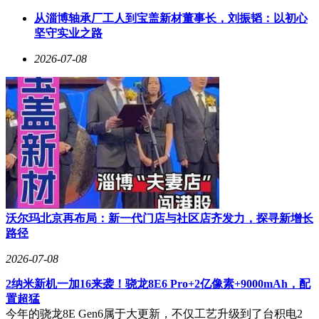
信基础设施的战略转型。
从淄博轴承厂工人到宝盖新材董事长，刘振韬：以初心
值得注意的是，第三代星座的部署与SpaceX的AI业务发展形
坚守实业之路
成战略协同。公司近期以600亿美元收购AI编程应用Cursor开
发商Anysphere，其Grok大模型正在快速迭代。由10万颗卫星
2026-07-08
组成的天基网络，将为这些AI服务提供全球范围内的低延迟
数据传输通道，形成"太空通信+地面AI"的完整生态链。
FCC的审批进程将成为决定这个宏伟计划能否实施的关键因
素。与此同时，SpaceX的星舰发射能力正在快速成熟，若申
请获得批准，其每年发射数千颗卫星的产能将为第三代星座的
部署提供工程保障。这个将改变人类通信方式的计划，正等待
监管部门的最终裁决。
沃尔玛北京再布局：新一代门店与社区店齐发力，探寻新增长
路径
2026-07-08
2纳米新机一加16来袭！骁龙8E6 Pro+2亿像素+9000mAh，配
置超猛
今年的骁龙8E Gen6属于大更新，不仅工艺升级到了台积电2