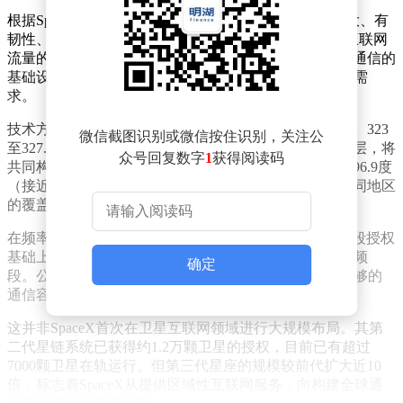
根据SpaceX向FCC提交的申请文件，这套被描述为"强大、有
韧性、无处不在"的通信系统，将具备承载全球大部分互联网
流量的能力。公司明确表示，该星座的目标是成为全球通信的
基础设施支柱，满足未来AI驱动设备对海量数据传输的需
求。
技术方案显示，第三代星座将采用独特的双层轨道设计。323
微信截图识别或微信按住识别，关注公
至327.5公里高度的第一层和473至477.5公里高度的第二层，将
众号回复数字
1
获得阅读码
共同构成这个庞大的太空网络。轨道倾角范围从26度到96.9度
（接近太阳同步轨道）的灵活设计，使系统能够根据不同地区
的覆盖需求和流量分布进行动态调整。
在频率资源方面，SpaceX计划在现有Ku、Ka、V和E频段授权
基础上，进一步开发92GHz至275GHz之间的W频段和D频
确定
段。公司解释称，要为全球数十亿用户和AI设备提供足够的
通信容量，必须大幅扩展现有的回传能力。
这并非SpaceX首次在卫星互联网领域进行大规模布局。其第
二代星链系统已获得约1.2万颗卫星的授权，目前已有超过
7000颗卫星在轨运行。但第三代星座的规模较前代扩大近10
倍，标志着SpaceX从提供区域性互联网服务，向构建全球通