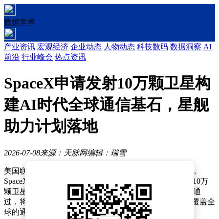
数据世界
产业资讯
宏观经济
企业动态
人物动态
科技数码
数据洞察
AI
前沿
行业峰会
热点资讯
SpaceX申请发射10万颗卫星构
建AI时代全球通信基石，星舰
助力计划落地
2026-07-08
来源：天脉网
编辑：瑞雪
美国联邦通信委员会（FCC）官网最新披露的文件显示，
SpaceX公司已正式提交申请，寻求批准其发射并运营由10万
颗卫星组成的第三代（Gen3）卫星星座。这一计划若获通
过，将彻底改变全球通信格局，为人工智能时代构建起覆盖全
球的通信网络。