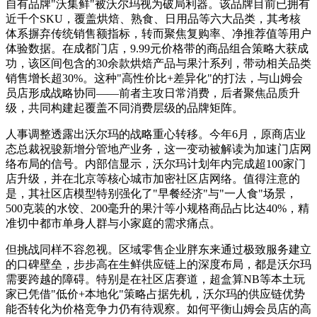
自有品牌"沃集鲜"被沃尔玛视为破局利器。该品牌目前已拥有
近千个SKU，覆盖烘焙、熟食、日用品等六大品类，其考核
体系摒弃传统销售额指标，转而聚焦复购率、净推荐值等用户
体验数据。在成都门店，9.99元价格带的商品组合策略大获成
功，该区间包含的30余款烘焙产品与果汁系列，带动相关品类
销售增长超30%。这种"高性价比+差异化"的打法，与山姆会
员店形成战略协同——前者主攻日常消费，后者聚焦品质升
级，共同构建起覆盖不同消费层级的品牌矩阵。
人事调整透露出沃尔玛的战略重心转移。今年6月，原商店业
态总裁祝骏新增分管地产业务，这一变动被解读为加速门店网
络布局的信号。内部信显示，沃尔玛计划年内完成超100家门
店升级，并在北京等核心城市加密社区店网络。值得注意的
是，其社区店模型特别强化了"早餐经济"与"一人食"场景，
500克装的水饺、200毫升的果汁等小规格商品占比达40%，精
准切中都市单身人群与小家庭的需求痛点。
但挑战同样不容忽视。区域零售企业胖东来通过极致服务建立
的口碑壁垒，步步高在生鲜供应链上的深度布局，都是沃尔玛
需要跨越的障碍。特别是在社区店赛道，超盒算NB等本土玩
家已凭借"低价+本地化"策略占据先机，沃尔玛的供应链优势
能否转化为价格竞争力仍有待观察。如何平衡山姆会员店的高