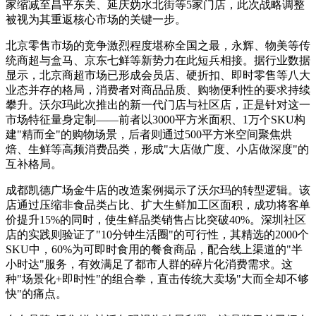
家缩减至昌平东关、延庆妫水北街等5家门店，此次战略调整
被视为其重返核心市场的关键一步。
北京零售市场的竞争激烈程度堪称全国之最，永辉、物美等传
统商超与盒马、京东七鲜等新势力在此短兵相接。据行业数据
显示，北京商超市场已形成会员店、硬折扣、即时零售等八大
业态并存的格局，消费者对商品品质、购物便利性的要求持续
攀升。沃尔玛此次推出的新一代门店与社区店，正是针对这一
市场特征量身定制——前者以3000平方米面积、1万个SKU构
建"精而全"的购物场景，后者则通过500平方米空间聚焦烘
焙、生鲜等高频消费品类，形成"大店做广度、小店做深度"的
互补格局。
成都凯德广场金牛店的改造案例揭示了沃尔玛的转型逻辑。该
店通过压缩非食品类占比、扩大生鲜加工区面积，成功将客单
价提升15%的同时，使生鲜品类销售占比突破40%。深圳社区
店的实践则验证了"10分钟生活圈"的可行性，其精选的2000个
SKU中，60%为可即时食用的餐食商品，配合线上渠道的"半
小时达"服务，有效满足了都市人群的碎片化消费需求。这
种"场景化+即时性"的组合拳，直击传统大卖场"大而全却不够
快"的痛点。