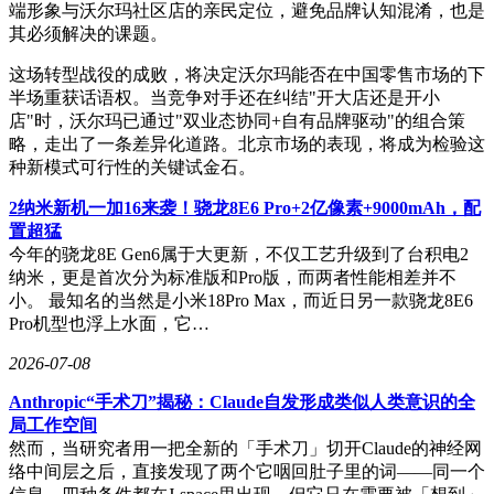
端形象与沃尔玛社区店的亲民定位，避免品牌认知混淆，也是
其必须解决的课题。
这场转型战役的成败，将决定沃尔玛能否在中国零售市场的下
半场重获话语权。当竞争对手还在纠结"开大店还是开小
店"时，沃尔玛已通过"双业态协同+自有品牌驱动"的组合策
略，走出了一条差异化道路。北京市场的表现，将成为检验这
种新模式可行性的关键试金石。
2纳米新机一加16来袭！骁龙8E6 Pro+2亿像素+9000mAh，配
置超猛
今年的骁龙8E Gen6属于大更新，不仅工艺升级到了台积电2
纳米，更是首次分为标准版和Pro版，而两者性能相差并不
小。 最知名的当然是小米18Pro Max，而近日另一款骁龙8E6
Pro机型也浮上水面，它…
2026-07-08
Anthropic“手术刀”揭秘：Claude自发形成类似人类意识的全
局工作空间
然而，当研究者用一把全新的「手术刀」切开Claude的神经网
络中间层之后，直接发现了两个它咽回肚子里的词——同一个