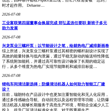
信息，四种条件都在J-space里出现，但它只在需要被「想到」
时才起作用。 Dehaene…
2026-07-08
工业富联第四届董事会换届完成 郑弘孟连任要职 新班子多元
助力发展
2026-07-08
兴龙泵业三螺杆泵：以节能设计之笔，绘就热电厂减排新画卷
综上所述，兴龙泵业三螺杆泵通过其精密的螺杆副设计实现了
高效的能量转换与低内泄漏，通过平稳无脉动的输送特性降低
了系统附加能耗，并通过高可靠性设计确保了长期的稳定运
行，从多个维度为热电厂实现节能降耗和减排目标提…
2026-07-08
锂电车间清洁新选择：防爆清洁机器人如何助力智能工厂建
设？
目前，瑞朗特在产品设计中也更加注重智能化和无人化应用，
通过多传感融合导航、自动回充以及远程管理等功能，让防爆
清洁机器人能够长期服务于高危生产环境，帮助企业减少人工
投入，提升厂区清洁标准化水平。对于既重视生产…